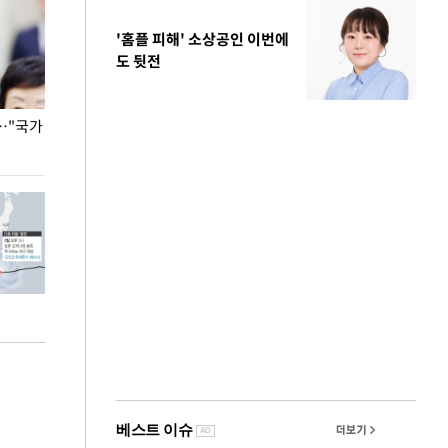
'홈플 피해' 소상공인 이번에
도 뒷전
…"국가
홈플러스, 67개 점포 가오픈… 13일 정식 개장
오세훈 서울시장,
환경 점검