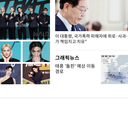
개구리밥
이 대통령, 국가폭력 피해자에 위로·사과
가 책임지고 치유"
그래픽뉴스
태풍 '돌핀' 예상 이동
경로