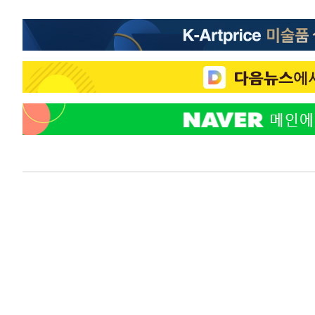
-18553초 전 >
[속보] 노원서 40.1도 관측…서울, 2018년 이후 첫 40도
-15643초 전 >
[속보]종합특검, '계엄 수용공간 확보' 신용해 前교정본
-14516초 전 >
외신들도 주목한 韓축구 파문…"국민적 공분에 수사 재개
-14487초 전 >
11시간 압수수색에 성접대 파문까지…'쑥대밭' 된 축구
-13509초 전 >
[속보]규제합리화위원회 부위원장에 김태유 서울대 공대
병태 후임
-9867초 전 >
[속보]국힘 윤리위, '돌려차기 발언' 진종오·서범수 징계 
-5192초 전 >
[속보] 7월 중국 수출 23.9%↑ 수입 27.5%↑…무역총액 
-2352초 전 >
[속보]'채상병 순직 책임' 임성근, 항소심도 징역 3년
-2218초 전 >
[속보]종합특검, '관저이전 봐주기 감사' 유병호 구속기소
19분 전 >
민주 콩고 에볼라환자 4천명 돌파, 4053명 발생 1850명 사망