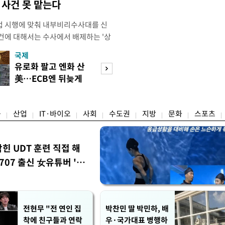
사건 못 맡는다
법 시행에 맞춰 내부비리수사대를 신
건에 대해서는 수사에서 배제하는 '상
청은 7일 오후 3시 '개정 형사소송법
국제
경제
F)' 회의를 열었다고 밝혔다. 경찰은
유로화 팔고 엔화 산
수도권 고용 급랭
에 맞춰 기존 국가수사본부에서 운영
美…ECB엔 뒤늦게
전국 취업자 10명
 인권감사관실로 이관·개편해 객관
통보
1명뿐
융
산업
IT·바이오
사회
수도권
지방
문화
스포츠
막힌 UDT 훈련 직접 해
07 출신 女유튜버 '완
전현무 "전 연인 집
박찬민 딸 박민하, 배
착에 친구들과 연락
우·국가대표 병행하