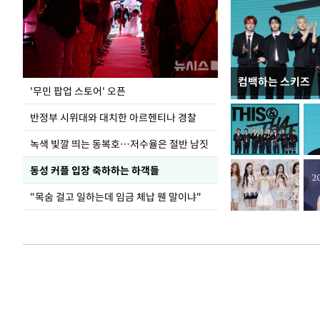
컴백하는 스키즈
지석천 뒤덮은 
'무민 팝업 스토어' 오픈
반정부 시위대와 대치한 아르헨티나 경찰
녹색 빛깔 띄는 동복호…저수율은 절반 남짓
동성 커플 입장 축하하는 하객들
"목숨 걸고 일하는데 임금 체납 웬 말이냐"