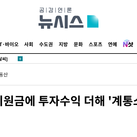
 하향
별재난지역
…희망지 못
IT·바이오
사회
수도권
지방
문화
스포츠
연예
날씨]
요 선제 대
단
동산
무'
 마쳐
지원금에 투자수익 더해 '계통
부장 기소
"
협회