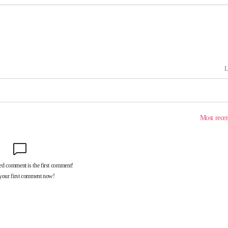
 교수…이
절차 개시
25.3%↑
 하향
별재난지역
…희망지 못
날씨]
요 선제 대
단
무'
 마쳐