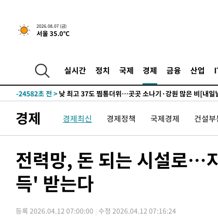
19분 전 >
민주 콩고 에볼라환자 4천명 돌파, 4053명 발생 1850명 사망
2026.08.07 (금)
서울 35.0℃
-26684초 전 >
"낮 기온 소폭 하락"…수도권 폭염중대경보, 폭염경보로
-26648초 전 >
[속보]이 대통령, '호우피해' 안동·의성 관할 4개 면 특
선포
-26611초 전 >
[단독]중수청 지원 검사들, 정원 초과 시 낮은 계급 임용
실시간
정치
국제
경제
금융
산업
갈 수도
-24582초 전 >
낮 최고 37도 찜통더위…곳곳 소나기·강원 많은 비[내일
-22888초 전 >
SK하이닉스, 용인·청주 팹에 54조 투자…"AI 메모리 수
응"
-19744초 전 >
여자배구 이재영·이다영 자매, 아제르바이잔 투란VC 입
경제
경제최신
경제정책
국제경제
건설부
-18997초 전 >
외국인 심판 성 접대 7경기 들여다보니…한국 축구 '5승 2
-18731초 전 >
[속보]코스닥, 2.86포인트(0.36%) 내린 798.81마감
-18684초 전 >
[속보]코스피, 6200선 약보합…0.60% 내린 6258.77에
전력망, 돈 되는 시설로…
-18664초 전 >
[속보]원·달러 환율, 7.7원 내린 1416.1원 마감
득' 받는다
-18553초 전 >
[속보] 노원서 40.1도 관측…서울, 2018년 이후 첫 40도
-15643초 전 >
[속보]종합특검, '계엄 수용공간 확보' 신용해 前교정본
-14516초 전 >
외신들도 주목한 韓축구 파문…"국민적 공분에 수사 재개
등록 2026.04.12 07:00:00
수정 2026.04.12 07:16:24
-14487초 전 >
11시간 압수수색에 성접대 파문까지…'쑥대밭' 된 축구