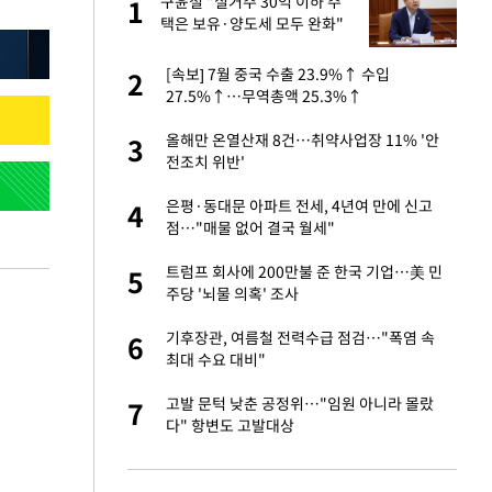
건물
구윤철 "실거주 30억 이하 주
1
1
택은 보유·양도세 모두 완화"
련 직접 해봤습니
[속보] 7월 중국 수출 23.9%↑ 수입
2
2
'완벽 소화'
27.5%↑…무역총액 25.3%↑
친구들과 연락 끊어"
올해만 온열산재 8건…취약사업장 11% '안
3
3
전조치 위반'
·국가대표 병행하더
은평·동대문 아파트 전세, 4년여 만에 신고
4
4
점…"매물 없어 결국 월세"
 분기배당 결정…3
트럼프 회사에 200만불 준 한국 기업…美 민
5
5
표
주당 '뇌물 의혹' 조사
75원 분기 배
기후장관, 여름철 전력수급 점검…"폭염 속
6
6
방안 확정"
최대 수요 대비"
하 주택은 보유·양도
고발 문턱 낮춘 공정위…"임원 아니라 몰랐
7
7
다" 항변도 고발대상