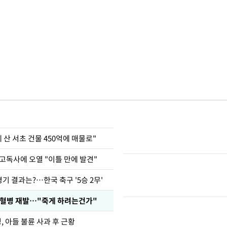
에 산 서초 건물 450억에 매물로"
고독사에 오열 "이틀 만에 발견"
경기 결과는?…한국 축구 '5승 2무'
백혈병 재발…"죽게 하려는건가"
 아들 불륜 사과 후 근황