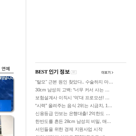
금융
…
두나무, 경찰청 '압수
 중
가상자산' 관리한다
연예