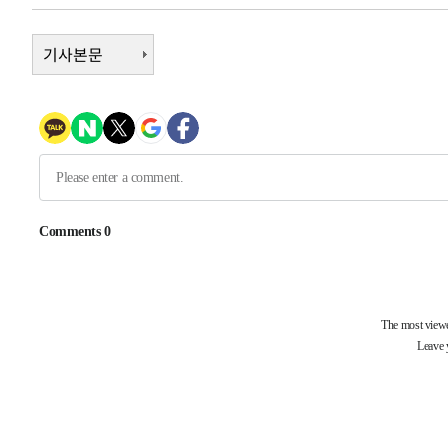
-13509초 전 >
[속보]규제합리화위원회 부위원장에 김태유 서울대 공대
병태 후임
기사본문
-9867초 전 >
[속보]국힘 윤리위, '돌려차기 발언' 진종오·서범수 징계 
-5192초 전 >
[속보] 7월 중국 수출 23.9%↑ 수입 27.5%↑…무역총액 
-2352초 전 >
[속보]'채상병 순직 책임' 임성근, 항소심도 징역 3년
-2218초 전 >
[속보]종합특검, '관저이전 봐주기 감사' 유병호 구속기소
19분 전 >
민주 콩고 에볼라환자 4천명 돌파, 4053명 발생 1850명 사망
-26684초 전 >
"낮 기온 소폭 하락"…수도권 폭염중대경보, 폭염경보로
-26648초 전 >
[속보]이 대통령, '호우피해' 안동·의성 관할 4개 면 특
선포
-26611초 전 >
[단독]중수청 지원 검사들, 정원 초과 시 낮은 계급 임용
갈 수도
-24582초 전 >
낮 최고 37도 찜통더위…곳곳 소나기·강원 많은 비[내일
-22888초 전 >
SK하이닉스, 용인·청주 팹에 54조 투자…"AI 메모리 수
응"
-19744초 전 >
여자배구 이재영·이다영 자매, 아제르바이잔 투란VC 입
-18997초 전 >
외국인 심판 성 접대 7경기 들여다보니…한국 축구 '5승 2
-18731초 전 >
[속보]코스닥, 2.86포인트(0.36%) 내린 798.81마감
-18684초 전 >
[속보]코스피, 6200선 약보합…0.60% 내린 6258.77에
-18664초 전 >
[속보]원·달러 환율, 7.7원 내린 1416.1원 마감