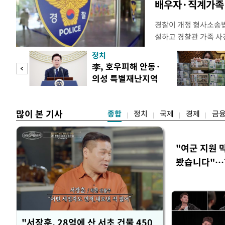
배우자·직계가족 
경찰이 개정 형사소송
설하고 경찰관 가족 사
피제'를 도입한다. 경찰
정치
후속 조치 태스크포스(T
 두
李, 호우피해 안동·
우선 올해 하반기 인사
의성 특별재난지역
하던 수사감찰 기능을
 정도
선포
많이 본 기사
종합
정치
국제
경제
금
"여군 지원 
봤습니다"…7
벽 소화'
"서장훈, 28억에 산 서초 건물 450