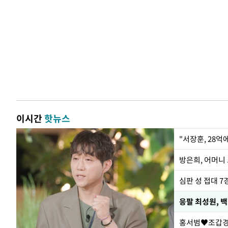
이시간
핫뉴스
"서장훈, 28억
방은희, 어머니 
심판 성 접대 7
응팔 최성원, 
홍서범♥조갑경,