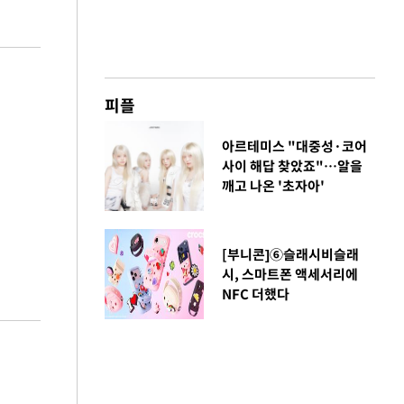
피플
아르테미스 "대중성·코어
사이 해답 찾았죠"…알을
깨고 나온 '초자아'
[부니콘]⑥슬래시비슬래
시, 스마트폰 액세서리에
NFC 더했다