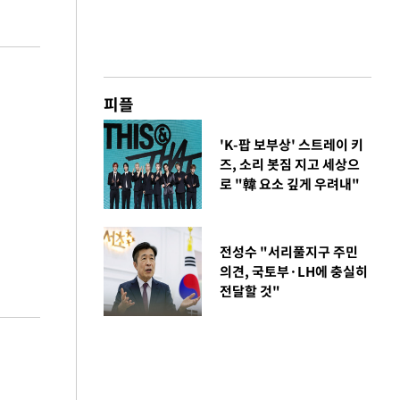
피플
'K-팝 보부상' 스트레이 키
즈, 소리 봇짐 지고 세상으
로 "韓 요소 깊게 우려내"
전성수 "서리풀지구 주민
의견, 국토부·LH에 충실히
전달할 것"