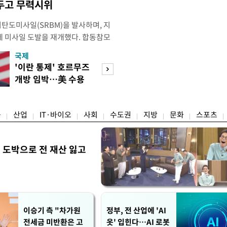
두고 무력시위
리탄도미사일(SRBM)을 발사하며, 지
만에 미사일 도발을 재개했다. 합동참모
 6일 오후 5시께 북한 원산 일대에
국제
경제
단거리 탄도미사일 1발을 포착했다.
'이란 통제' 호르무즈
초고가 겨냥 세제
 한미가 정밀 분석 중에 있다. 한미
개방 임박…美 수용
편…전월세 '유탄'
터 관련 동향을 추적 및 공
할까
려
융
산업
IT·바이오
사회
수도권
지방
문화
스포츠
 도박으로 전 재산 잃고
"
이승기 측 "차가원
정부, 전 산업에 'AI
전세금 미반환은 고
옷' 입힌다…AI 로봇