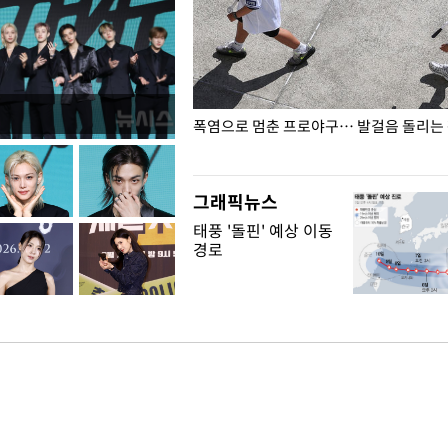
전남광주… 열화상 카메라에 담긴
폭염으로 멈춘 프로야구… 발걸음 돌리는
그래픽뉴스
태풍 '돌핀' 예상 이동
경로