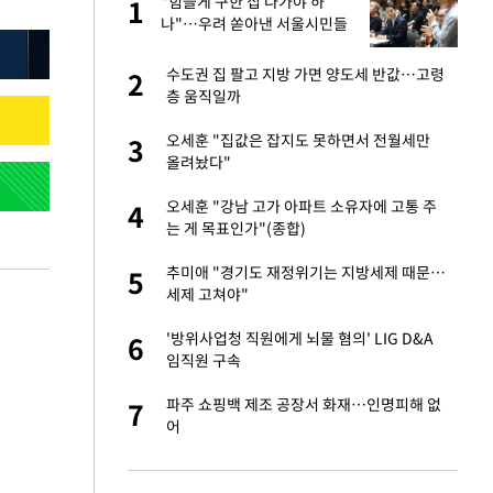
글
"힘들게 구한 집 나가야 하
1
1
나"…우려 쏟아낸 서울시민들
 재산 잃고 필리핀
수도권 집 팔고 지방 가면 양도세 반값…고령
2
2
층 움직일까
 미반환은 고도의
오세훈 "집값은 잡지도 못하면서 전월세만
3
3
올려놨다"
입힌다…AI 로봇 연
오세훈 "강남 고가 아파트 소유자에 고통 주
4
4
는 게 목표인가"(종합)
"짝짝이 눈 탈출"
추미애 "경기도 재정위기는 지방세제 때문…
5
5
세제 고쳐야"
이 산다' 선곡…쿨한
'방위사업청 직원에게 뇌물 혐의' LIG D&A
6
6
임직원 구속
인간들이 이 꼴 만
파주 쇼핑백 제조 공장서 화재…인명피해 없
7
7
격한 반응
어