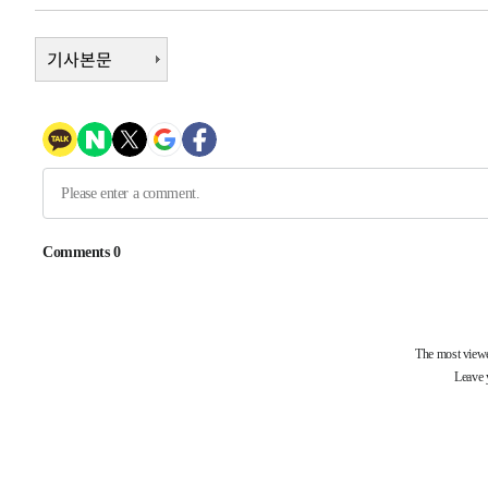
-14244초 전 >
"여기 떨어졌다"…다누리, 스페이스X 로켓 달 충돌 흔적
-11289초 전 >
기사본문
손흥민, 5경기 연속골 실패…LAFC는 승부차기 끝 과달
-3890초 전 >
내일까지 39도 '펄펄'…기상청 "태풍 지나며 폭염 잠시 꺾
-3527초 전 >
트럼프, 한국계 진보 주지사 후보 맹공…"공산주의가 최대
-3505초 전 >
"美간섭에 합의 지연"…트럼프, '이란 호르무즈 통제권' 
-25초 전 >
[속보]산업장관 "李정부, 원전 반대 안해…안정 전력 위해 불
21분 전 >
[속보]경찰, '홍명보 선임 논란' 대한축구협회·축구회관 등 
-24925초 전 >
[속보]합참 "北 발사체는 단거리탄도미사일…감시·경계
화"
-24673초 전 >
日방위성, 北이 동해로 쏜 발사체는 탄도미사일 가능성
-23103초 전 >
[속보] SKT, 에이닷 서비스 장애 발생…"원인 파악 중"
-22509초 전 >
[속보]합참 "북, 동해상으로 미상 발사체 발사"
-21905초 전 >
'낮 최고 39도' 불볕더위…한밤 열대야도 계속[내일날씨]
-21864초 전 >
[속보]7~9일 프로야구 3연전도 폭염 취소…11일 재개
-21526초 전 >
"韓 외환시장 개입 관측 배경엔 美의 대한국 무역적자 있
-21353초 전 >
'월드컵 탈락 후폭풍' 축구협회…초유의 압수수색에 '충격
-21193초 전 >
서울 낮 37.9도, 올여름 최고치 경신…영등포 순간 '40도