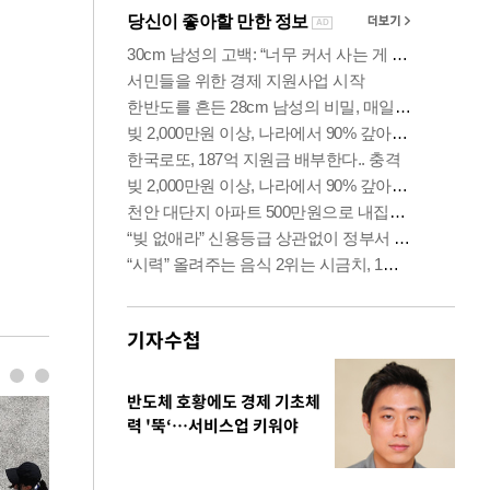
기자수첩
반도체 호황에도 경제 기초체
력 '뚝‘…서비스업 키워야