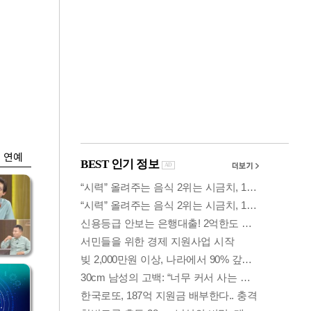
금융
개
외국인 폭풍매도에
 우
코스피 6200선 주저
앉아
연예