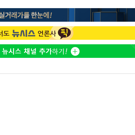
정보석 "황정음 전 남편 서
1
서글한 인상이었는데…"
 혐의
황기순 "원정 도박으로 전
2
감
도피"
이승기 측 "차가원 전세금
3
 포착
사기 수법…엄벌 원해"
라하라 격파
정부, 전 산업에 'AI 옷' 
4
인다"
1000대 보급 추진
 위협"
최준희, 또 성형수술 예고 
수용할까
5
가피"
압수수색
아이유, 장기하 '별일 없
6
일상 공개
허지웅 "우리가 지지했던 
7
들었다"…형소법 개정에 