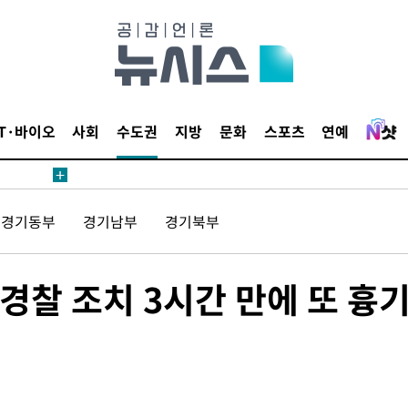
압수수색
태세 강
IT·바이오
사회
수도권
지방
문화
스포츠
연예
경기동부
경기남부
경기북부
어"
·당황'
 경찰 조치 3시간 만에 또 흉
'
 혐의
감