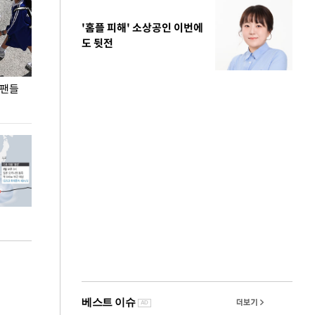
'홈플 피해' 소상공인 이번에
도 뒷전
 팬들
이 대통령, '청년 대책 속도 높여야…폭염 문제도
입추 코앞인데 전
총력 대응'