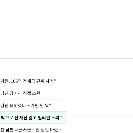
가원, 105억 전세금 편취 사기"
 남친 장기하 직접 소환
 남친 빼앗겼다…가만 안 둬"
도박으로 전 재산 잃고 필리핀 도피"
정보석 "황정음 전 남편 서글서글…잘 살길 바랐는데"