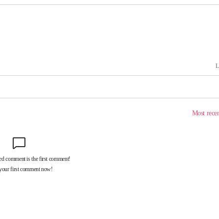
 포착
라하라 격파
인다"
 위협"
수용할까
가피"
압수수색
태세 강
어"
·당황'
'