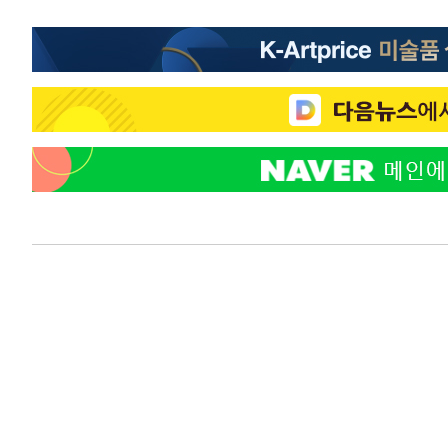
-20755초 전 >
[속보]종합특검, 대검 추가 압수수색…내란 중요임무종사
-16850초 전 >
[속보]코스닥, 800p 회복…0.26% 오른 801.67 마감
-16780초 전 >
[속보]코스피, 301.88포인트(4.58%) 내린 6296.38 마
-16645초 전 >
[속보]원·달러 환율, 0.7원 내린 1423.8원 마감
-14244초 전 >
"여기 떨어졌다"…다누리, 스페이스X 로켓 달 충돌 흔적
-11289초 전 >
손흥민, 5경기 연속골 실패…LAFC는 승부차기 끝 과달
-3890초 전 >
내일까지 39도 '펄펄'…기상청 "태풍 지나며 폭염 잠시 꺾
-3527초 전 >
트럼프, 한국계 진보 주지사 후보 맹공…"공산주의가 최대
-3505초 전 >
"美간섭에 합의 지연"…트럼프, '이란 호르무즈 통제권' 
-25초 전 >
[속보]산업장관 "李정부, 원전 반대 안해…안정 전력 위해 불
21분 전 >
[속보]경찰, '홍명보 선임 논란' 대한축구협회·축구회관 등 