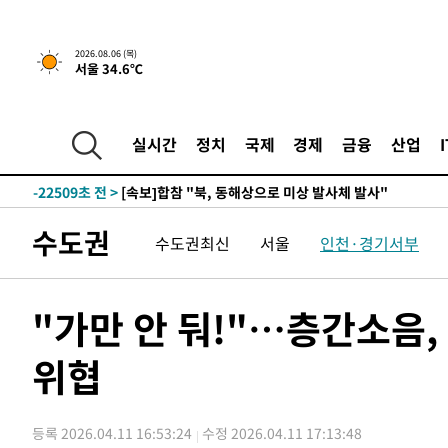
2026.08.06 (목)
서울 34.6℃
21분 전 >
[속보]경찰, '홍명보 선임 논란' 대한축구협회·축구회관 등 
-24925초 전 >
[속보]합참 "北 발사체는 단거리탄도미사일…감시·경계
화"
-24673초 전 >
日방위성, 北이 동해로 쏜 발사체는 탄도미사일 가능성
실시간
정치
국제
경제
금융
산업
-23103초 전 >
[속보] SKT, 에이닷 서비스 장애 발생…"원인 파악 중"
-22509초 전 >
[속보]합참 "북, 동해상으로 미상 발사체 발사"
-21905초 전 >
'낮 최고 39도' 불볕더위…한밤 열대야도 계속[내일날씨]
수도권
수도권최신
서울
인천·경기서부
-21864초 전 >
[속보]7~9일 프로야구 3연전도 폭염 취소…11일 재개
-21526초 전 >
"韓 외환시장 개입 관측 배경엔 美의 대한국 무역적자 있
-21353초 전 >
'월드컵 탈락 후폭풍' 축구협회…초유의 압수수색에 '충격
"가만 안 둬!"…층간소음,
-21193초 전 >
서울 낮 37.9도, 올여름 최고치 경신…영등포 순간 '40도
위협
-20755초 전 >
[속보]종합특검, 대검 추가 압수수색…내란 중요임무종사
-16850초 전 >
[속보]코스닥, 800p 회복…0.26% 오른 801.67 마감
-16780초 전 >
[속보]코스피, 301.88포인트(4.58%) 내린 6296.38 마
등록 2026.04.11 16:53:24
수정 2026.04.11 17:13:48
-16645초 전 >
[속보]원·달러 환율, 0.7원 내린 1423.8원 마감