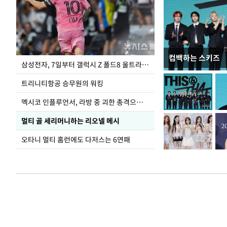
컴백하는 스키즈
입추 하루 앞둔 
삼성전자, 7일부터 갤럭시 Z 폴드8 울트라·폴드8·플립8 출시
폭염
트리니티항공 승무원의 워킹
멕시코 인플루언서, 라방 중 괴한 총격으로 사망
멀티 골 세리머니하는 리오넬 메시
오타니 멀티 홈런에도 다저스는 6연패