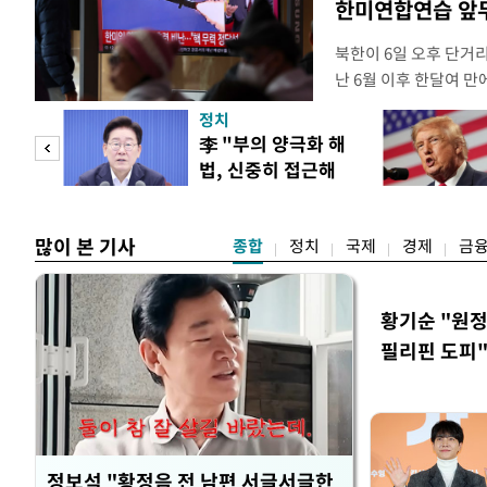
한미연합연습 앞
북한이 6일 오후 단거
난 6월 이후 한달여 
본부에 따르면 우리 군은
정치
서 동해상으로 발사된 
"사적
李 "부의 양극화 해
정확한 제원에 대해서는
법, 신중히 접근해
정보당국은 발사 초기부
 차이
야"
많이 본 기사
종합
정치
국제
경제
금
황기순 "원정
필리핀 도피
정보석 "황정음 전 남편 서글서글한