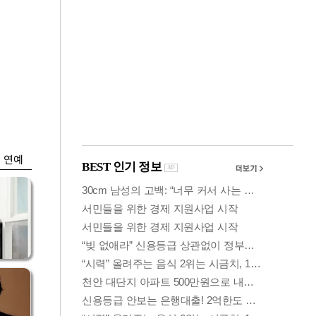
금융
개
외국인 폭풍매도에
 우
코스피 6200선 주저
앉아
연예