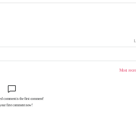
포착
라 격파
다"
수수색(종
4%↑
침 준수"
수수색
태세 강