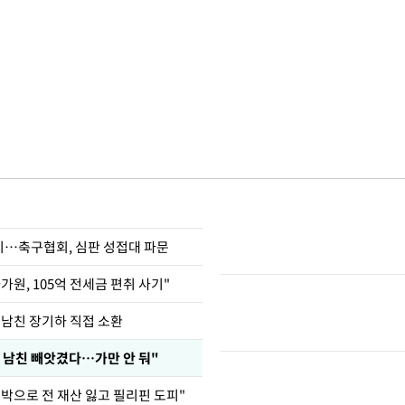
…축구협회, 심판 성접대 파문
가원, 105억 전세금 편취 사기"
 남친 장기하 직접 소환
 남친 빼앗겼다…가만 안 둬"
도박으로 전 재산 잃고 필리핀 도피"