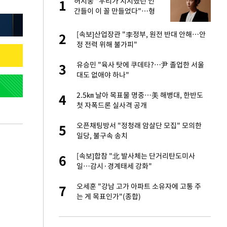
미
허지웅 "우리가 지지했던 인
1
1
…엄
간들이 이 꼴 만들었다"…형
소법 개정에 격한 반응
서글서글한 인상이
[속보]산업장관 "李정부, 원전 반대 안해…안
2
2
정 전력 위해 불가피"
이 산다' 선곡…쿨한
유승민 "육사 탓에 쿠데타?…尹 졸업한 서울
3
3
대도 없애야 하나"
인간들이 이 꼴 만
2.5㎞ 날아 목표물 명중…美 해병대, 한반도
4
4
격한 반응
첫 자폭드론 실사격 공개
하는 프리랜서…받
오픈채팅방서 "정청래 암살단 모집" 모의한
5
5
일당, 불구속 송치
 원전 반대 안해…안
[속보]합참 "北 발사체는 단거리탄도미사
6
6
일…감시·경계태세 강화"
노인 70%는 아파
오세훈 "강남 고가 아파트 소유자에 고통 주
7
7
는 게 목표인가"(종합)