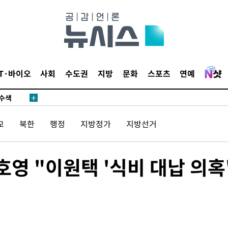
다"
수수색(종
4%↑
침 준수"
IT·바이오
사회
수도권
지방
문화
스포츠
연예
수수색
태세 강
교
북한
행정
지방정가
지방선거
호영 "이원택 '식비 대납 의혹
어"
·당황'
'
 혐의