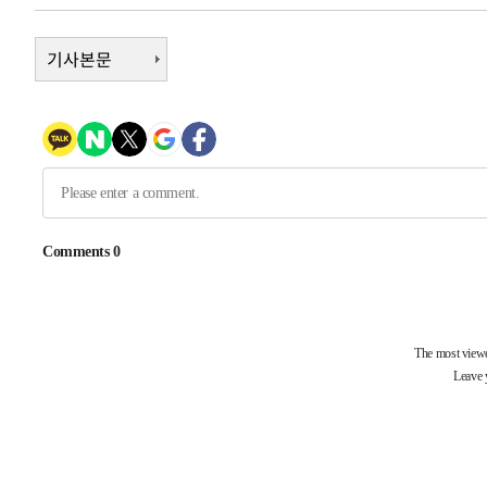
-6448초 전 >
[속보]코스닥, 800p 회복…0.26% 오른 801.67 마감
-6378초 전 >
기사본문
[속보]코스피, 301.88포인트(4.58%) 내린 6296.38 마감
-6243초 전 >
[속보]원·달러 환율, 0.7원 내린 1423.8원 마감
-3842초 전 >
"여기 떨어졌다"…다누리, 스페이스X 로켓 달 충돌 흔적 
-887초 전 >
손흥민, 5경기 연속골 실패…LAFC는 승부차기 끝 과달라하
1시간 전 >
내일까지 39도 '펄펄'…기상청 "태풍 지나며 폭염 잠시 꺾인
-32013초 전 >
'월드컵 탈락 후폭풍' 축구협회…11시간 걸린 초유의 압
합)
-31449초 전 >
[속보] 뉴욕증시, 혼조 출발…나스닥 0.3%↓, 다우 0.1
-30242초 전 >
축구협회, 15년 전 심판 성 접대 파문에 "현재는 내부 지
-28927초 전 >
경찰, '홍명보는 2순위' 결론냈던 스포츠윤리센터도 압
-14523초 전 >
[속보]합참 "北 발사체는 단거리탄도미사일…감시·경계
화"
-14271초 전 >
日방위성, 北이 동해로 쏜 발사체는 탄도미사일 가능성
-12701초 전 >
[속보] SKT, 에이닷 서비스 장애 발생…"원인 파악 중"
-12107초 전 >
[속보]합참 "북, 동해상으로 미상 발사체 발사"
-11503초 전 >
'낮 최고 39도' 불볕더위…한밤 열대야도 계속[내일날씨]
-11462초 전 >
[속보]7~9일 프로야구 3연전도 폭염 취소…11일 재개