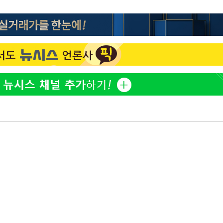
이승기 측 "차가원 전세금 
1
반환은 고도의 사기 수법
어"
벌 원해"
·당황'
정보석 "황정음 전 남편 
2
'
었는데…"
 혐의
아이유, 장기하 '별일 없
3
일상 공개
허지웅 "우리가 지지했던 
4
들었다"…형소법 개정에 
포착
김혜수 "우린 돈 받고 일
라 격파
5
는 만큼 해내야"
다"
[속보]산업장관 "李정부,
6
정 전력 위해 불가피"
'아들아 요양원은 싫다'…
7
도 집 거주 희망