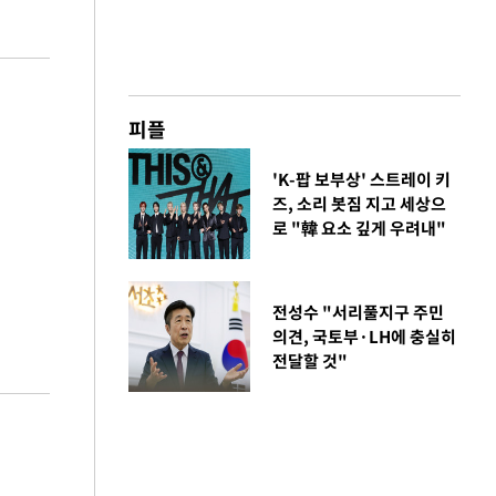
피플
'K-팝 보부상' 스트레이 키
즈, 소리 봇짐 지고 세상으
로 "韓 요소 깊게 우려내"
전성수 "서리풀지구 주민
의견, 국토부·LH에 충실히
전달할 것"