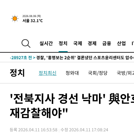
1시간 전 >
내일까지 39도 '펄펄'…기상청 "태풍 지나며 폭염 잠시 꺾인
2026.08.06 (목)
서울 32.1℃
-32013초 전 >
'월드컵 탈락 후폭풍' 축구협회…11시간 걸린 초유의 압
합)
-31449초 전 >
[속보] 뉴욕증시, 혼조 출발…나스닥 0.3%↓, 다우 0.1
-30242초 전 >
축구협회, 15년 전 심판 성 접대 파문에 "현재는 내부 지
실시간
정치
국제
경제
금융
산업
-28927초 전 >
경찰, '홍명보는 2순위' 결론냈던 스포츠윤리센터도 압
-14523초 전 >
[속보]합참 "北 발사체는 단거리탄도미사일…감시·경계
화"
-14271초 전 >
日방위성, 北이 동해로 쏜 발사체는 탄도미사일 가능성
정치
정치최신
청와대
국회/정당
국방/외
-12701초 전 >
[속보] SKT, 에이닷 서비스 장애 발생…"원인 파악 중"
-12107초 전 >
[속보]합참 "북, 동해상으로 미상 발사체 발사"
-11503초 전 >
'낮 최고 39도' 불볕더위…한밤 열대야도 계속[내일날씨]
'전북지사 경선 낙마' 與안
-11462초 전 >
[속보]7~9일 프로야구 3연전도 폭염 취소…11일 재개
재감찰해야"
-11124초 전 >
"韓 외환시장 개입 관측 배경엔 美의 대한국 무역적자 있
-10951초 전 >
'월드컵 탈락 후폭풍' 축구협회…초유의 압수수색에 '충격
-10791초 전 >
서울 낮 37.9도, 올여름 최고치 경신…영등포 순간 '40도
등록 2026.04.11 16:53:58
수정 2026.04.11 17:08:24
-10353초 전 >
[속보]종합특검, 대검 추가 압수수색…내란 중요임무종사