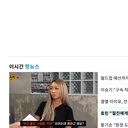
이시간
핫뉴스
월드컵 예선까지
이승기 "구속 차
결별 아이유, 전
효린 "절친에게
황기순 "원정 