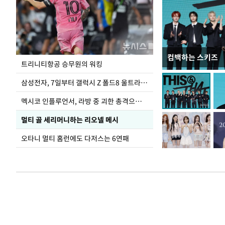
컴백하는 스키즈
입추 하루 앞둔 
트리니티항공 승무원의 워킹
폭염
삼성전자, 7일부터 갤럭시 Z 폴드8 울트라·폴드8·플립8 출시
멕시코 인플루언서, 라방 중 괴한 총격으로 사망
멀티 골 세리머니하는 리오넬 메시
오타니 멀티 홈런에도 다저스는 6연패