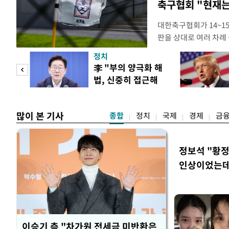
축구협회 "현재는
대한축구협회가 14~15
판을 상대로 여러 차례 
구계에 따르면 국회의 한
정치
년 국제심판 10여 명에
"사적
李 "부의 양극화 해
축구협회는 외국인 심판
법, 신중히 접근해
수십만원에서 많게는 1
 차이
야"
많이 본 기사
종합
정치
국제
경제
금
정보석 "황정
인상이었는데
이승기 측 "차가원 전세금 미반환은