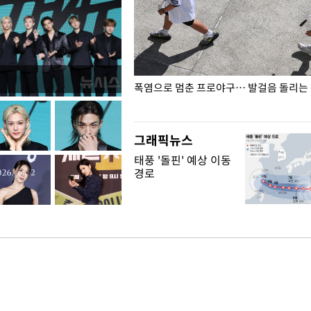
전남광주… 열화상 카메라에 담긴
폭염으로 멈춘 프로야구… 발걸음 돌리는
그래픽뉴스
태풍 '돌핀' 예상 이동
경로