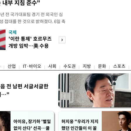
 내부 지침 준수"
년 전 국가대표팀 경기 전 외국인 심
성 접대를 한 것으로 밝혀졌다. 6일 축
 의원실은 축구협회가 2011~2012
국제
경제
게 성 접대한 사실을 확인했다. 당시
'이란 통제' 호르무즈
초고가 겨냥 세제
과 감독관 등 10여 명에게 한 번에
개방 임박…美 수용
편…전월세 '유탄'
00만원이 넘는 돈을 성
할까
려
융
산업
IT·바이오
사회
수도권
지방
문화
스포츠
음 전 남편 서글서글한
…"
아이유, 장기하 '별일
허지웅 "우리가 지지
없이 산다' 선곡…쿨
했던 인간들이 이 꼴