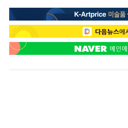
-11124초 전 >
"韓 외환시장 개입 관측 배경엔 美의 대한국 무역적자 있
-10951초 전 >
'월드컵 탈락 후폭풍' 축구협회…초유의 압수수색에 '충격
-10791초 전 >
서울 낮 37.9도, 올여름 최고치 경신…영등포 순간 '40도
-10353초 전 >
[속보]종합특검, 대검 추가 압수수색…내란 중요임무종사
-6448초 전 >
[속보]코스닥, 800p 회복…0.26% 오른 801.67 마감
-6378초 전 >
[속보]코스피, 301.88포인트(4.58%) 내린 6296.38 마감
-6243초 전 >
[속보]원·달러 환율, 0.7원 내린 1423.8원 마감
-3842초 전 >
"여기 떨어졌다"…다누리, 스페이스X 로켓 달 충돌 흔적 
-887초 전 >
손흥민, 5경기 연속골 실패…LAFC는 승부차기 끝 과달라하
1시간 전 >
내일까지 39도 '펄펄'…기상청 "태풍 지나며 폭염 잠시 꺾인