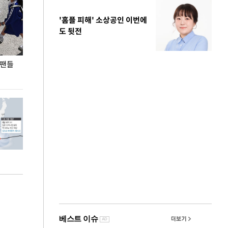
'홈플 피해' 소상공인 이번에
도 뒷전
 팬들
이 대통령, '청년 대책 속도 높여야…폭염 문제도
입추 코앞인데 전
총력 대응'