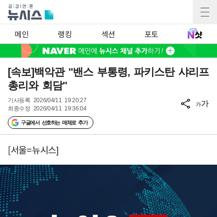
메인
랭킹
섹션
포토
[속보]백악관 "밴스 부통령, 파키스탄 샤리프
총리와 회담"
기사등록
2026/04/11 19:20:27
가
가
최종수정
2026/04/11 19:36:04
구글에서 선호하는 매체로 추가
[서울=뉴시스]