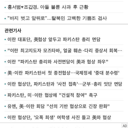
홍서범♥조갑경, 아들 불륜 사과 후 근황
"바지 벗고 앞뒤로"…탈북민 고백한 기쁨조 검사
관련기사
이란 대표단, 美협상 앞두고 파키스탄 총리 면담
"이란 최고지도자 모즈타바, 얼굴 훼손·다리 중상서 회복 중"
이란 "파키스탄 총리와 사전면담이 美과 협상 좌우"
美·이란 파키스탄서 첫 종전협상…국제정세 '중대 분수령'
이란 협상단, 파키스탄과 '사전 접촉'…군부·총리 잇단 면담
파키스탄, 미·이란 협상에 "건설적 참여" 촉구
유엔, 美·이란 회담 "선의 기반 협상으로 긴장 완화"
이란 협상단, '오폭 희생' 여학생 사진 들고 美와 협상