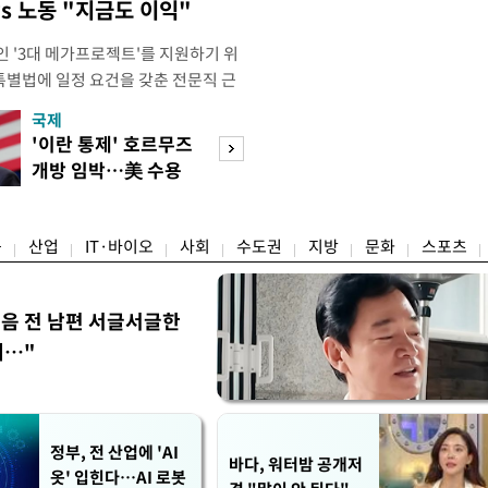
vs 노동 "지금도 이익"
인 '3대 메가프로젝트'를 지원하기 위
별법에 일정 요건을 갖춘 전문직 근
간 법정 근로시간 규제에서 제외하는 것
국제
경제
 책임지는 장관이 견해차를 드러냈다.
'이란 통제' 호르무즈
실거주해야 절세
관은 메가특구법에 연장근로, 연구개
개방 임박…美 수용
울 전월세 매물 
 근로시간 특례, 탄력·선택적 근로제
할까
들듯
융
산업
IT·바이오
사회
수도권
지방
문화
스포츠
음 전 남편 서글서글한
…"
정부, 전 산업에 'AI
바다, 워터밤 공개저
옷' 입힌다…AI 로봇