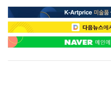
-21537초 전 >
손흥민, 5경기 연속골 실패…LAFC는 승부차기 끝 과달
-14138초 전 >
내일까지 39도 '펄펄'…기상청 "태풍 지나며 폭염 잠시 
-13775초 전 >
트럼프, 한국계 진보 주지사 후보 맹공…"공산주의가 최대
-13753초 전 >
"美간섭에 합의 지연"…트럼프, '이란 호르무즈 통제권'
-10273초 전 >
[속보]산업장관 "李정부, 원전 반대 안해…안정 전력 위
-8970초 전 >
[속보]경찰, '홍명보 선임 논란' 대한축구협회·축구회관 
-8357초 전 >
[속보]산업장관 "美무역법 제301조 과잉생산 결과 발표 8
-8150초 전 >
[속보]코스피 매도사이드카 발동…4%대 급락
-7422초 전 >
[속보]전남광주 초대 시민추천 부시장에 백승주·윤난실
-4983초 전 >
서울 열대야 15일째 지속…비공식 '초열대야' 30도 넘어