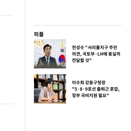
피플
전성수 "서리풀지구 주민
의견, 국토부·LH에 충실히
전달할 것"
이수희 강동구청장
"5·8·9호선 출퇴근 혼잡,
정부 국비지원 필요"