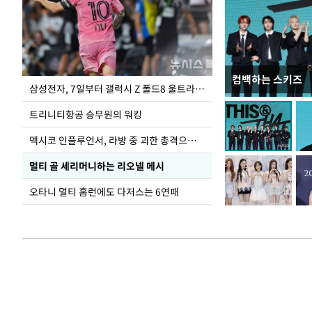
컴백하는 스키즈
입추 하루 앞둔 
삼성전자, 7일부터 갤럭시 Z 폴드8 울트라·폴드8·플립8 출시
폭염
트리니티항공 승무원의 워킹
멕시코 인플루언서, 라방 중 괴한 총격으로 사망
멀티 골 세리머니하는 리오넬 메시
오타니 멀티 홈런에도 다저스는 6연패