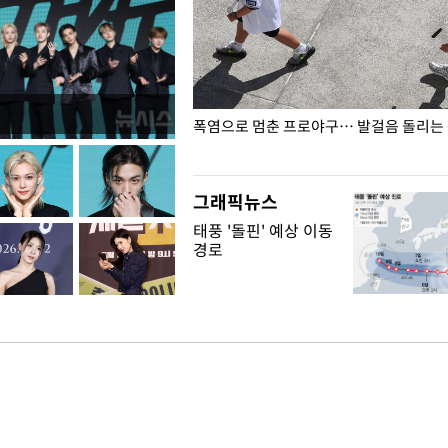
전남광주… 열화상 카메라에 담긴
폭염으로 멈춘 프로야구… 발걸음 돌리는
그래픽뉴스
태풍 '돌핀' 예상 이동
경로