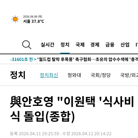
-4983초 전 >
서울 열대야 15일째 지속…비공식 '초열대야' 30도 넘어
2026.08.06 (목)
서울 37.8℃
-32153초 전 >
'낮 최고 39도' 불볕더위…한밤 열대야도 계속[내일날씨]
-32112초 전 >
[속보]7~9일 프로야구 3연전도 폭염 취소…11일 재개
-31774초 전 >
"韓 외환시장 개입 관측 배경엔 美의 대한국 무역적자 있
실시간
정치
국제
경제
금융
산업
-31601초 전 >
'월드컵 탈락 후폭풍' 축구협회…초유의 압수수색에 '충격
-31441초 전 >
서울 낮 37.9도, 올여름 최고치 경신…영등포 순간 '40도
-31003초 전 >
[속보]종합특검, 대검 추가 압수수색…내란 중요임무종사
정치
정치최신
청와대
국회/정당
국방/외
-27098초 전 >
[속보]코스닥, 800p 회복…0.26% 오른 801.67 마감
-27028초 전 >
[속보]코스피, 301.88포인트(4.58%) 내린 6296.38 마
-26893초 전 >
[속보]원·달러 환율, 0.7원 내린 1423.8원 마감
與안호영 "이원택 '식사비
-24492초 전 >
"여기 떨어졌다"…다누리, 스페이스X 로켓 달 충돌 흔적
식 돌입(종합)
-21537초 전 >
손흥민, 5경기 연속골 실패…LAFC는 승부차기 끝 과달
-14138초 전 >
내일까지 39도 '펄펄'…기상청 "태풍 지나며 폭염 잠시 
-13775초 전 >
트럼프, 한국계 진보 주지사 후보 맹공…"공산주의가 최대
등록 2026.04.11 19:25:59
수정 2026.04.11 20:14:22
-13753초 전 >
"美간섭에 합의 지연"…트럼프, '이란 호르무즈 통제권'