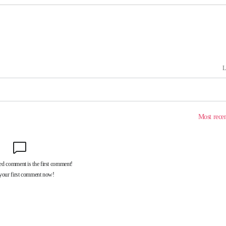
해 불가피"
등 압수수색
월 중 예상
어"
·당황'
'
 혐의
감
 포착