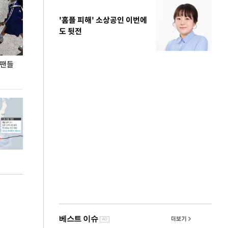
'홈플 피해' 소상공인 이번에
도 뒷전
 팬들
이 대통령, '청년 대책 속도 높여야…폭염 문제도
입추 코앞인데 전
총력 대응'