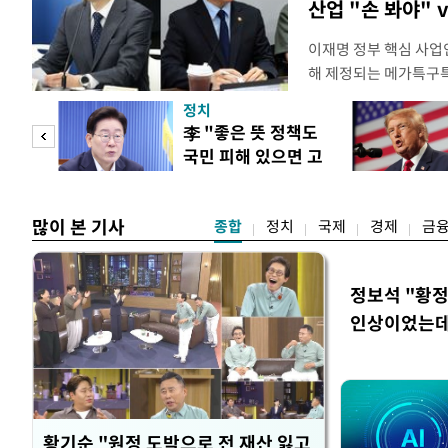
산업 "손 봐야" 
이재명 정부 핵심 사업
해 제정되는 메가특구특
로자에 대해 주 52시
정치
을 두고 산업과 노동을
"사적
李 "좋은 뜻 정책도
김정관 산업통상부 장
국민 피해 있으면 고
발(R&D) 인력에 대한
 차이
쳐야"
많이 본 기사
종합
정치
국제
경제
금
정보석 "황정
인상이었는데
황기순 "원정 도박으로 전 재산 잃고