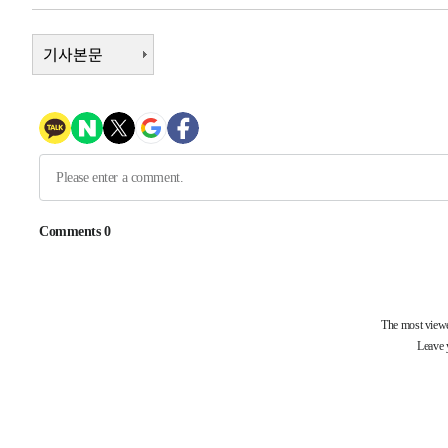
-10273초 전 >
[속보]산업장관 "李정부, 원전 반대 안해…안정 전력 위
-8970초 전 >
기사본문
[속보]경찰, '홍명보 선임 논란' 대한축구협회·축구회관 
-8357초 전 >
[속보]산업장관 "美무역법 제301조 과잉생산 결과 발표 8
-8150초 전 >
[속보]코스피 매도사이드카 발동…4%대 급락
-7422초 전 >
[속보]전남광주 초대 시민추천 부시장에 백승주·윤난실
-4983초 전 >
서울 열대야 15일째 지속…비공식 '초열대야' 30도 넘어
-32153초 전 >
'낮 최고 39도' 불볕더위…한밤 열대야도 계속[내일날씨]
-32112초 전 >
[속보]7~9일 프로야구 3연전도 폭염 취소…11일 재개
-31774초 전 >
"韓 외환시장 개입 관측 배경엔 美의 대한국 무역적자 있
-31601초 전 >
'월드컵 탈락 후폭풍' 축구협회…초유의 압수수색에 '충격
-31441초 전 >
서울 낮 37.9도, 올여름 최고치 경신…영등포 순간 '40도
-31003초 전 >
[속보]종합특검, 대검 추가 압수수색…내란 중요임무종사
-27098초 전 >
[속보]코스닥, 800p 회복…0.26% 오른 801.67 마감
-27028초 전 >
[속보]코스피, 301.88포인트(4.58%) 내린 6296.38 마
-26893초 전 >
[속보]원·달러 환율, 0.7원 내린 1423.8원 마감
-24492초 전 >
"여기 떨어졌다"…다누리, 스페이스X 로켓 달 충돌 흔적