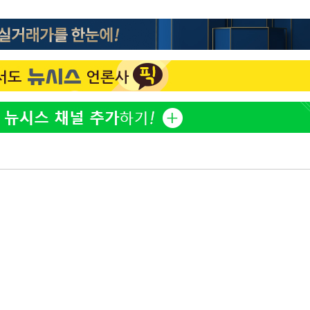
황기순 "원정 도박으로 전 
1
산 잃고 필리핀 도피"
라하라 격파
꺾인다"
정보석 "황정음 전 남편 
2
 위협"
었는데…"
 수용할까
정부, 전 산업에 'AI 옷' 
3
해 불가피"
1000대 보급 추진
등 압수수색
바다, 워터밤 공개저격 "말
4
월 중 예상
최준희, 또 성형수술 예고 
5
허지웅 "우리가 지지했던 
6
들었다"…형소법 개정에 
이승기 측 "차가원 전세금
7
사기 수법…엄벌 원해"