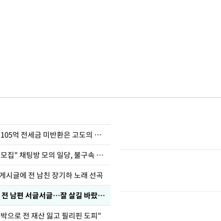
이승기 "차가원 105억 전세금 미반환은 고도의 사기"
"정청래 암살단 모집" 채팅방 모의 일당, 불구속 송치
 게시글에 전 남친 장기하 노래 선곡
정보석 "황정음 전 남편 서글서글…잘 살길 바랐는데"
도박으로 전 재산 잃고 필리핀 도피"