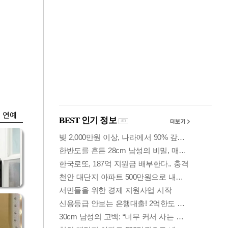
금융
…서
외국인 폭풍매도에
줄어
코스피 6200선 주저
앉아
연예