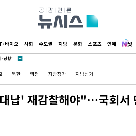
어"
IT·바이오
사회
수도권
지방
문화
스포츠
연예
·당황'
'
 혐의
교
북한
행정
지방정가
지방선거
감
 대납' 재감찰해야"…국회서 
 포착
라하라 격파
꺾인다"
 위협"
 수용할까