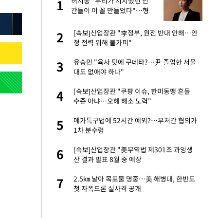
재
허지웅 "우리가 지지했던 인
1
1
간들이 이 꼴 만들었다"…형
소법 개정에 격한 반응
서글서글한 인상이
[속보]산업장관 "李정부, 원전 반대 안해…안
2
2
정 전력 위해 불가피"
입힌다…AI 로봇 연
유승민 "육사 탓에 쿠데타?…尹 졸업한 서울
3
3
대도 없애야 하나"
이 안 된다"
[속보]산업장관 "쿠팡 이슈, 한미동맹 흔들
4
4
수준 아냐…오해 해소 노력"
"짝짝이 눈 탈출"
메가특구법에 52시간 예외?…부처간 협의가
5
5
1차 분수령
인간들이 이 꼴 만
[속보]산업장관 "美무역법 제301조 과잉생
6
6
격한 반응
산 결과 발표 8월 중 예상
 미반환은 고도의
2.5㎞ 날아 목표물 명중…美 해병대, 한반도
7
7
첫 자폭드론 실사격 공개