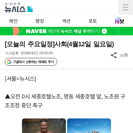
메인
랭킹
섹션
포토
[오늘의 주요일정]사회(4월12일 일요일)
기사등록
2026/04/12 06:00:00
가
가
구글에서 선호하는 매체로 추가
[서울=뉴시스]
▲오전 0시 세종호텔노조, 명동 세종호텔 앞, 노조원 구
조조정 중단 촉구