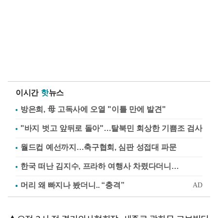
이시간
핫
뉴스
방은희, 母 고독사에 오열 "이틀 만에 발견"
"바지 벗고 앞뒤로 돌아"…탈북민 회상한 기쁨조 검사
월드컵 예선까지…축구협회, 심판 성접대 파문
한국 떠난 김지수, 프라하 여행사 차렸다더니…