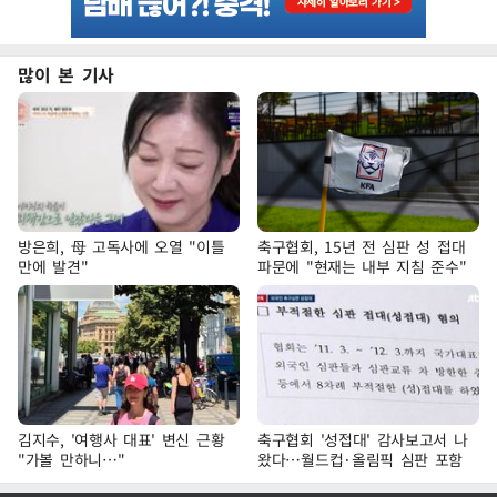
많이 본 기사
방은희, 母 고독사에 오열 "이틀
축구협회, 15년 전 심판 성 접대
만에 발견"
파문에 "현재는 내부 지침 준수"
김지수, '여행사 대표' 변신 근황
축구협회 '성접대' 감사보고서 나
"가볼 만하니…"
왔다…월드컵·올림픽 심판 포함