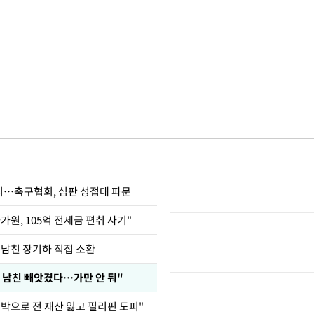
…축구협회, 심판 성접대 파문
가원, 105억 전세금 편취 사기"
 남친 장기하 직접 소환
 남친 빼앗겼다…가만 안 둬"
도박으로 전 재산 잃고 필리핀 도피"