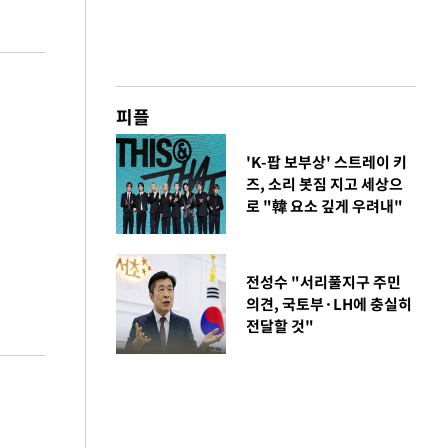
피플
'K-팝 보부상' 스트레이 키
즈, 소리 봇짐 지고 세상으
로 "韓 요소 깊게 우려내"
전성수 "서리풀지구 주민
의견, 국토부·LH에 충실히
전달할 것"