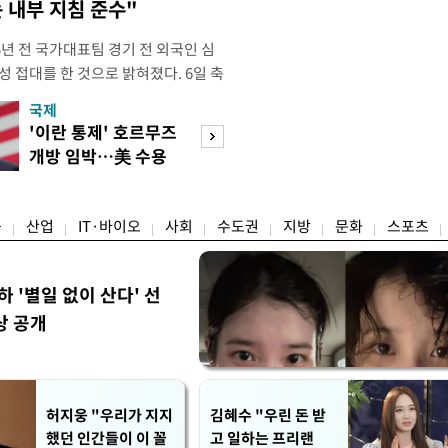
 내부 지침 준수"
년 전 국가대표팀 경기 전 외국인 심
성 접대를 한 것으로 밝혀졌다. 6일 축
 의원실은 축구협회가 2011~2012
국제
경제
게 성 접대한 사실을 확인했다. 당시
'이란 통제' 호르무즈
초고가 겨냥 세제
과 감독관 등 10여 명에게 한 번에
개방 임박…美 수용
편…전월세 '유탄'
00만원이 넘는 돈을 성
할까
려
융
산업
IT·바이오
사회
수도권
지방
문화
스포츠
하 '별일 없이 산다' 선
상 공개
허지웅 "우리가 지지
김혜수 "우린 돈 받
했던 인간들이 이 꼴
고 일하는 프리랜