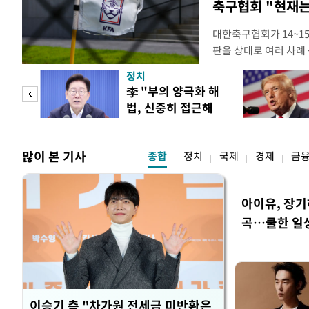
축구협회 "현재는
대한축구협회가 14~15
판을 상대로 여러 차례 
구계에 따르면 국회의 한
정치
년 국제심판 10여 명에
"사적
李 "부의 양극화 해
축구협회는 외국인 심판
법, 신중히 접근해
수십만원에서 많게는 1
 차이
야"
많이 본 기사
종합
정치
국제
경제
금
아이유, 장기
곡…쿨한 일
이승기 측 "차가원 전세금 미반환은