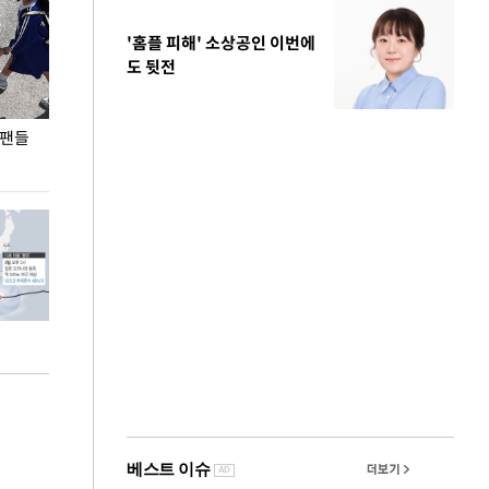
'홈플 피해' 소상공인 이번에
도 뒷전
 팬들
이 대통령, '청년 대책 속도 높여야…폭염 문제도
입추 코앞인데 전
총력 대응'