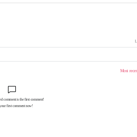
혐의
착
 격파
다"
수수색(종
4%↑
침 준수"
수수색
태세 강