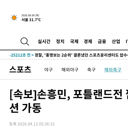
2026.08.06 (목)
서울 31.7℃
2시간 전 >
내일까지 39도 '펄펄'…기상청 "태풍 지나며 폭염 잠시 꺾인
-28298초 전 >
'월드컵 탈락 후폭풍' 축구협회…11시간 걸린 초유의 압
합)
-27734초 전 >
[속보] 뉴욕증시, 혼조 출발…나스닥 0.3%↓, 다우 0.1
실시간
정치
국제
경제
금융
산업
-26527초 전 >
축구협회, 15년 전 심판 성 접대 파문에 "현재는 내부 지
-25212초 전 >
경찰, '홍명보는 2순위' 결론냈던 스포츠윤리센터도 압
-10808초 전 >
[속보]합참 "北 발사체는 단거리탄도미사일…감시·경계
스포츠
야구
해외야구
축구
해외축구
화"
-10556초 전 >
日방위성, 北이 동해로 쏜 발사체는 탄도미사일 가능성
-8986초 전 >
[속보] SKT, 에이닷 서비스 장애 발생…"원인 파악 중"
-8392초 전 >
[속보]합참 "북, 동해상으로 미상 발사체 발사"
[속보]손흥민, 포틀랜드전 
-7788초 전 >
'낮 최고 39도' 불볕더위…한밤 열대야도 계속[내일날씨]
션 가동
-7747초 전 >
[속보]7~9일 프로야구 3연전도 폭염 취소…11일 재개
-7409초 전 >
"韓 외환시장 개입 관측 배경엔 美의 대한국 무역적자 있어
-7236초 전 >
'월드컵 탈락 후폭풍' 축구협회…초유의 압수수색에 '충격
등록 2026.04.12 05:36:31
-7076초 전 >
서울 낮 37.9도, 올여름 최고치 경신…영등포 순간 '40도'