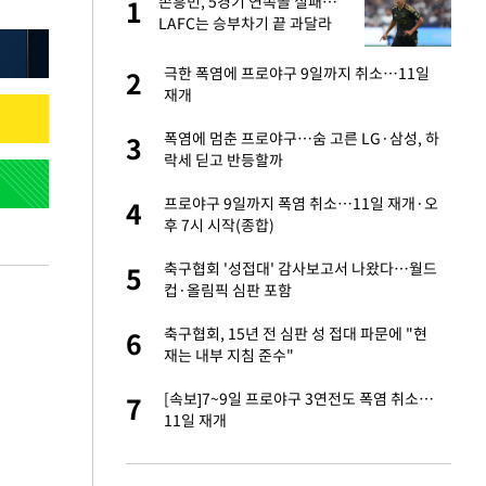
미
손흥민, 5경기 연속골 실패…
1
1
…엄
LAFC는 승부차기 끝 과달라
하라 격파
이 산다' 선곡…쿨한
극한 폭염에 프로야구 9일까지 취소…11일
2
2
재개
인간들이 이 꼴 만
폭염에 멈춘 프로야구…숨 고른 LG·삼성, 하
3
3
격한 반응
락세 딛고 반등할까
하는 프리랜서…받
프로야구 9일까지 폭염 취소…11일 재개·오
4
4
후 7시 시작(종합)
노인 70%는 아파
축구협회 '성접대' 감사보고서 나왔다…월드
5
5
컵·올림픽 심판 포함
앗겨…지금이라면 가
축구협회, 15년 전 심판 성 접대 파문에 "현
6
6
재는 내부 지침 준수"
패…LAFC는 승부차
[속보]7~9일 프로야구 3연전도 폭염 취소…
7
7
11일 재개