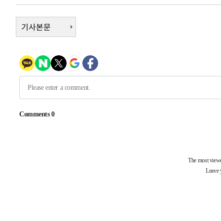
-6638초 전 >
[속보]종합특검, 대검 추가 압수수색…내란 중요임무종사 
-2733초 전 >
기사본문
[속보]코스닥, 800p 회복…0.26% 오른 801.67 마감
-2663초 전 >
[속보]코스피, 301.88포인트(4.58%) 내린 6296.38 마감
-2528초 전 >
[속보]원·달러 환율, 0.7원 내린 1423.8원 마감
-127초 전 >
"여기 떨어졌다"…다누리, 스페이스X 로켓 달 충돌 흔적 포
47분 전 >
손흥민, 5경기 연속골 실패…LAFC는 승부차기 끝 과달라하라
2시간 전 >
내일까지 39도 '펄펄'…기상청 "태풍 지나며 폭염 잠시 꺾인
-28298초 전 >
'월드컵 탈락 후폭풍' 축구협회…11시간 걸린 초유의 압
합)
-27734초 전 >
[속보] 뉴욕증시, 혼조 출발…나스닥 0.3%↓, 다우 0.1
-26527초 전 >
축구협회, 15년 전 심판 성 접대 파문에 "현재는 내부 지
-25212초 전 >
경찰, '홍명보는 2순위' 결론냈던 스포츠윤리센터도 압
-10808초 전 >
[속보]합참 "北 발사체는 단거리탄도미사일…감시·경계
화"
-10556초 전 >
日방위성, 北이 동해로 쏜 발사체는 탄도미사일 가능성
-8986초 전 >
[속보] SKT, 에이닷 서비스 장애 발생…"원인 파악 중"
-8392초 전 >
[속보]합참 "북, 동해상으로 미상 발사체 발사"
-7788초 전 >
'낮 최고 39도' 불볕더위…한밤 열대야도 계속[내일날씨]