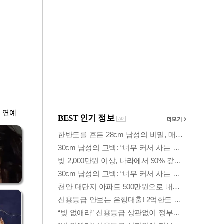
금융
개
외국인 폭풍매도에
 우
코스피 6200선 주저
앉아
연예