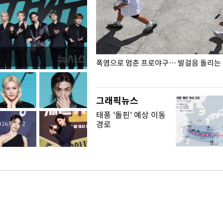
전남광주… 열화상 카메라에 담긴
폭염으로 멈춘 프로야구… 발걸음 돌리는
그래픽뉴스
태풍 '돌핀' 예상 이동
경로