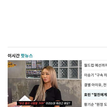
이시간
핫뉴스
월드컵 예선까지
이승기 "구속 차
결별 아이유, 전
효린 "절친에게
황기순 "원정 