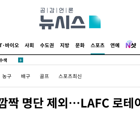
다"
수수색(종
4%↑
IT·바이오
사회
수도권
지방
문화
스포츠
연예
침 준수"
수수색
태세 강
농구
배구
골프
스포츠최신
깜짝 명단 제외…LAFC 로테
"
·당황'