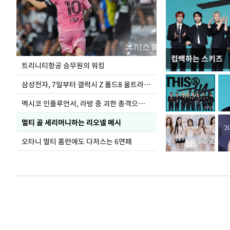
컴백하는 스키즈
입추 하루 앞둔 
트리니티항공 승무원의 워킹
폭염
삼성전자, 7일부터 갤럭시 Z 폴드8 울트라·폴드8·플립8 출시
멕시코 인플루언서, 라방 중 괴한 총격으로 사망
멀티 골 세리머니하는 리오넬 메시
오타니 멀티 홈런에도 다저스는 6연패