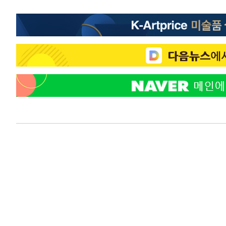
-7747초 전 >
[속보]7~9일 프로야구 3연전도 폭염 취소…11일 재개
-7409초 전 >
"韓 외환시장 개입 관측 배경엔 美의 대한국 무역적자 있어
-7236초 전 >
'월드컵 탈락 후폭풍' 축구협회…초유의 압수수색에 '충격
-7076초 전 >
서울 낮 37.9도, 올여름 최고치 경신…영등포 순간 '40도'
-6638초 전 >
[속보]종합특검, 대검 추가 압수수색…내란 중요임무종사 
-2733초 전 >
[속보]코스닥, 800p 회복…0.26% 오른 801.67 마감
-2663초 전 >
[속보]코스피, 301.88포인트(4.58%) 내린 6296.38 마감
-2528초 전 >
[속보]원·달러 환율, 0.7원 내린 1423.8원 마감
-127초 전 >
"여기 떨어졌다"…다누리, 스페이스X 로켓 달 충돌 흔적 포
47분 전 >
손흥민, 5경기 연속골 실패…LAFC는 승부차기 끝 과달라하라
2시간 전 >
내일까지 39도 '펄펄'…기상청 "태풍 지나며 폭염 잠시 꺾인