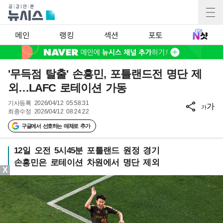
메인
랭킹
섹션
포토
'무득점 탈출' 손흥민, 포틀랜드전 명단 제
외…LAFC 로테이션 가동
기사등록
2026/04/12 05:58:31
가
가
최종수정
2026/04/12 08:24:22
구글에서 선호하는 매체로 추가
12일 오전 5시45분 포틀랜드 원정 경기
손흥민은 로테이션 차원에서 명단 제외
X