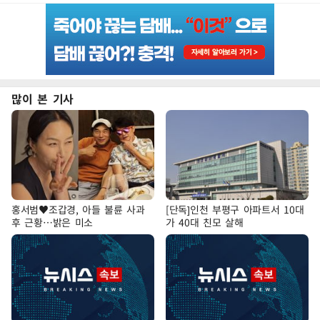
많이 본 기사
홍서범♥조갑경, 아들 불륜 사과
[단독]인천 부평구 아파트서 10대
후 근황…밝은 미소
가 40대 친모 살해