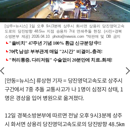
[상주=뉴시스] 1일 오후 9시3분께 상주시 화서면 상용리 당진영덕고속
도로의 당진방향 48.5㎞ 지점 승용차 7대 연쇄추돌 현장. (사진=경북
소방본부 제공) 2026.04.10.
photo@newsis.com
*재판매 및 DB 금지
[안동=뉴시스] 류상현 기자 = 당진영덕고속도로 상주시
구간에서 7중 추돌 교통사고가 나 1명이 심정지 상태, 1
명은 경상을 입어 병원으로 옮겨졌다.
12일 경북소방본부에 따르면 전날 오후 9시3분께 상주
시 화서면 상용리 당진영덕고속도로의 당진방향 48.5㎞