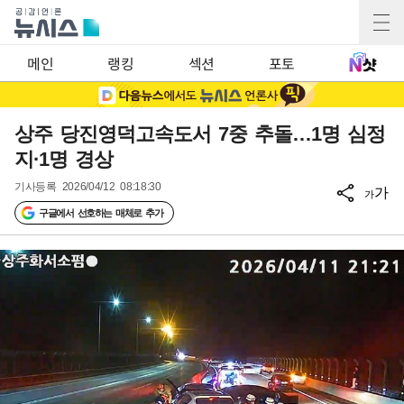
메인
랭킹
섹션
포토
상주 당진영덕고속도서 7중 추돌…1명 심정
지·1명 경상
기사등록
2026/04/12 08:18:30
가
가
구글에서 선호하는 매체로 추가