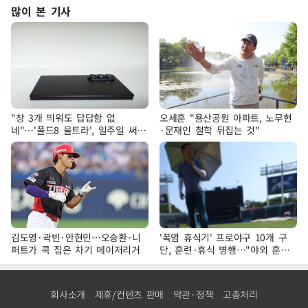
많이 본 기사
"창 3개 띄워도 답답함 없
오세훈 "용산공원 아파트, 노무현
네"…'폴드8 울트라', 일주일 써보
·문재인 철학 뒤집는 것"
니
김도영·곽빈·안현민…오승환·니
'폭염 휴식기' 프로야구 10개 구
퍼트가 콕 집은 차기 메이저리거
단, 훈련·휴식 병행…"야외 훈련
해도 안전 최우선"
회사소개
제휴/컨텐츠 판매
약관·정책
고충처리