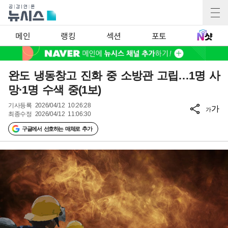
메인
랭킹
섹션
포토
완도 냉동창고 진화 중 소방관 고립…1명 사
망·1명 수색 중(1보)
기사등록
2026/04/12 10:26:28
가
가
최종수정
2026/04/12 11:06:30
구글에서 선호하는 매체로 추가