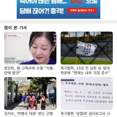
많이 본 기사
방은희, 母 고독사에 오열 "이틀
축구협회, 15년 전 심판 성 접대
만에 발견"
파문에 "현재는 내부 지침 준수"
김지수, '여행사 대표' 변신 근황
축구협회 '성접대' 감사보고서 나