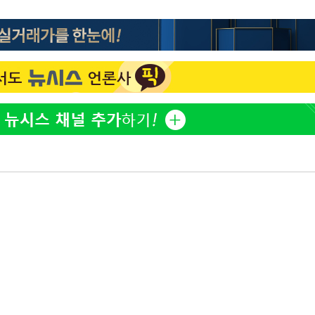
방은희, 母 고독사에 오열 
1
틀 만에 발견"
축구협회, 15년 전 심판 
2
재는 내부 지침 준수"
김지수, '여행사 대표' 변
3
니…"
축구협회 '성접대' 감사
4
컵·올림픽 심판 포함
[속보] 뉴욕증시, 혼조 
5
0.3%↓, 다우 0.14%↑
'학폭 논란' 지수, 필리핀
6
근황
"8월 반등 속지 마라…코
7
니라 '조정국면'"