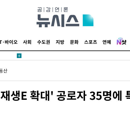
에서 두차
20일 후
IT·바이오
사회
수도권
지방
문화
스포츠
연예
에서 두차
20일 후
동산
립·재생E 확대' 공로자 35명에 