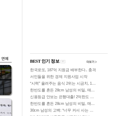
금융
입찰
만스피 꿈 이어질
…
까…韓증권사·글로
벌IB 엇갈린 전망
연예