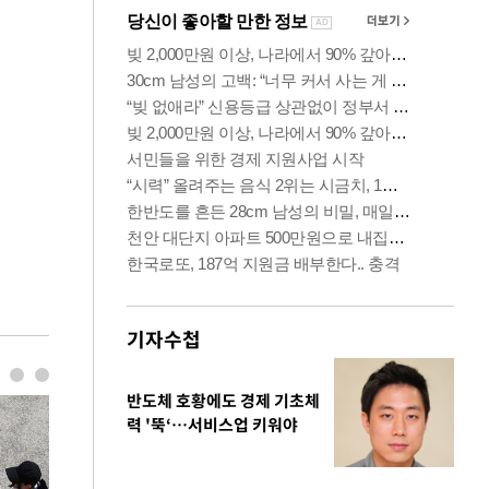
기자수첩
반도체 호황에도 경제 기초체
력 '뚝‘…서비스업 키워야