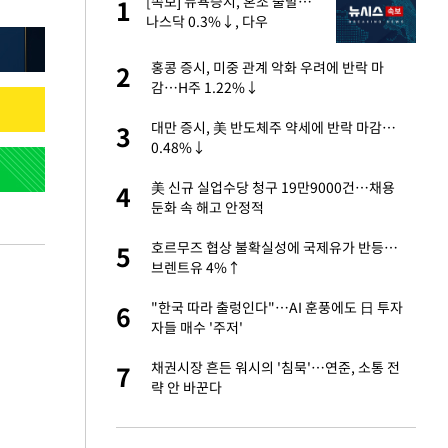
"이
[속보] 뉴욕증시, 혼조 출발…
1
1
나스닥 0.3%↓, 다우
0.14%↑
성 접대 파문에 "현
홍콩 증시, 미중 관계 악화 우려에 반락 마
2
2
감…H주 1.22%↓
신 근황 "가볼 만하
대만 증시, 美 반도체주 약세에 반락 마감…
3
3
0.48%↓
보고서 나왔다…월드
美 신규 실업수당 청구 19만9000건…채용
4
4
둔화 속 해고 안정적
출발…나스닥
호르무즈 협상 불확실성에 국제유가 반등…
5
5
브렌트유 4%↑
서 몰라보게 달라진
"한국 따라 출렁인다"…AI 훈풍에도 日 투자
6
6
자들 매수 '주저'
스피, 상승추세 아
채권시장 흔든 워시의 '침묵'…연준, 소통 전
7
7
략 안 바꾼다