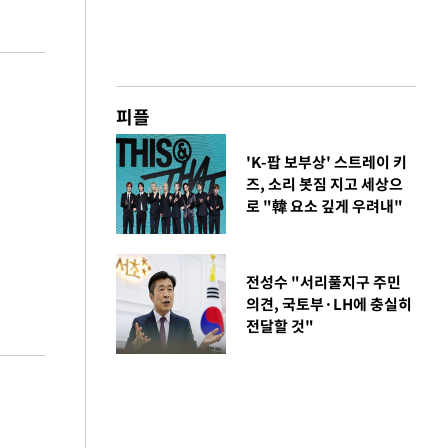
피플
'K-팝 보부상' 스트레이 키
즈, 소리 봇짐 지고 세상으
로 "韓 요소 깊게 우려내"
전성수 "서리풀지구 주민
의견, 국토부·LH에 충실히
전달할 것"