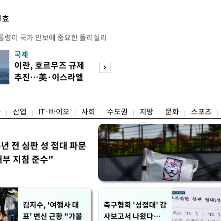
발효
통령이 국가 안보에 중요한 폴리실리
호하기 위한 조치를 단행했다. 트럼프
국제
경제
간) 폴리실리콘 및 폴리실리콘 파생상
이란, 호르무즈 규제
[단독]국가계약 
격제를 적용하고, 일부 파생제품에는
추진…美·이스라엘
제한 기준 손본다
부과하는 내용의 선언문에 서명했다고
선박 차단
실효성 검토
 따라 미국은 폴리실리콘에 ㎏당 21달
융
산업
IT·바이오
사회
수도권
지방
문화
스포츠
5년 전 심판 성 접대 파문
내부 지침 준수"
김지수, '여행사 대
축구협회 '성접대' 감
표' 변신 근황 "가볼
사보고서 나왔다…