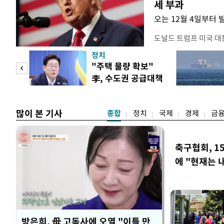
세 부과
오는 12월 4일부터 
도널드 트럼프 미국 대
콘 산업과 공급망을 보
정치
대통령은 6일(현지 시
"사적
"주택 물량 확보"
품 수입에 최저 수입가
李, 수도권 공급대책
15%의 종가 관세를 
 차
집중 점검
백악관이 밝혔다. 이에
러
많이 본 기사
종합
정치
국제
경제
금
축구협회, 1
에 "현재는 
방은희, 母 고독사에 오열 "이틀 만