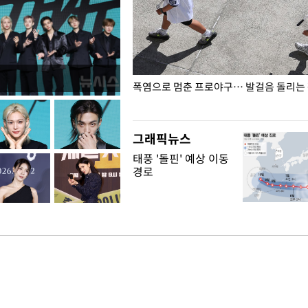
전남광주… 열화상 카메라에 담긴
폭염으로 멈춘 프로야구… 발걸음 돌리는
그래픽뉴스
태풍 '돌핀' 예상 이동
경로