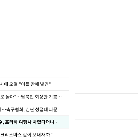
사에 오열 "이틀 만에 발견"
"바지 벗고 앞뒤로 돌아"…탈북민 회상한 기쁨조 검사
…축구협회, 심판 성접대 파문
수, 프라하 여행사 차렸다더니…
 크리스마스 같이 보내자 해"