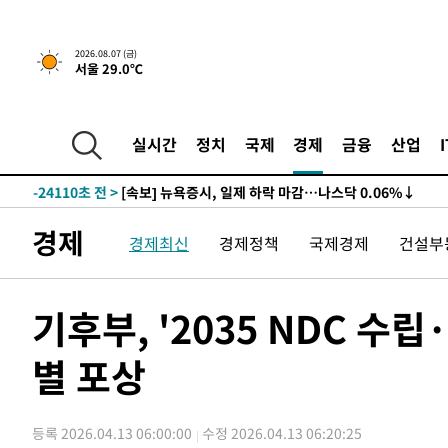
2026.08.07 (금)
서울 29.0℃
-24110초 전 >
[속보] 뉴욕증시, 일제 하락 마감…나스닥 0.06%↓
-29544초 전 >
이란, 호르무즈서 "적국 목표물들"과 대치로 남부 케슘섬
례 큰 폭발음
-28259초 전 >
[속보]美, 폴리실리콘 수입 규제…파생제품 15% 관세, 1
실시간
정치
국제
경제
금융
산업
발효
-26410초 전 >
[속보]트럼프, 美 원정출산 금지 행정명령 서명
-24110초 전 >
[속보] 뉴욕증시, 일제 하락 마감…나스닥 0.06%↓
-29544초 전 >
이란, 호르무즈서 "적국 목표물들"과 대치로 남부 케슘섬
경제
례 큰 폭발음
-28259초 전 >
[속보]美, 폴리실리콘 수입 규제…파생제품 15% 관세, 1
경제최신
경제정책
국제경제
건설부
발효
-26410초 전 >
[속보]트럼프, 美 원정출산 금지 행정명령 서명
-24110초 전 >
[속보] 뉴욕증시, 일제 하락 마감…나스닥 0.06%↓
기후부, '2035 NDC 수
별 포상
등록 2026.04.13 06:00:00
수정 2026.04.13 06:20:25