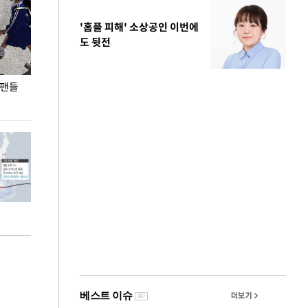
'홈플 피해' 소상공인 이번에
도 뒷전
 팬들
이 대통령, '청년 대책 속도 높여야…폭염 문제도
입추 코앞인데 전
총력 대응'