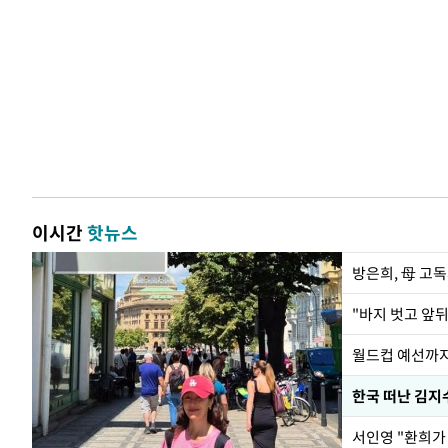
이시간
핫뉴스
방은희, 母 고독
월드컵 예선까지
한국 떠난 김지
서인영 "환희가