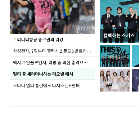
컴백하는 스키즈
입추 하루 앞둔 
트리니티항공 승무원의 워킹
폭염
삼성전자, 7일부터 갤럭시 Z 폴드8 울트라·폴드8·플립8 출시
멕시코 인플루언서, 라방 중 괴한 총격으로 사망
멀티 골 세리머니하는 리오넬 메시
오타니 멀티 홈런에도 다저스는 6연패