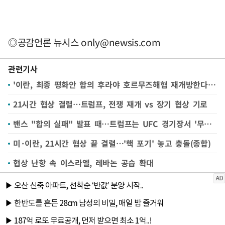
◎공감언론 뉴시스
only@newsis.com
관련기사
'이란, 최종 평화안 합의 후라야 호르무즈해협 재개방한다고 말해"
21시간 협상 결렬…트럼프, 전쟁 재개 vs 장기 협상 기로
밴스 "합의 실패" 발표 때…트럼프는 UFC 경기장서 '무표정 관람'
미·이란, 21시간 협상 끝 결렬…'핵 포기' 놓고 충돌(종합)
협상 난항 속 이스라엘, 레바논 공습 확대