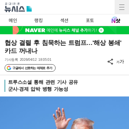
메인
랭킹
섹션
포토
협상 결렬 후 침묵하는 트럼프…'해상 봉쇄'
카드 꺼내나
기사등록
2026/04/12 18:05:01
가
가
구글에서 선호하는 매체로 추가
트루스소셜 통해 관련 기사 공유
군사·경제 압박 병행 가능성