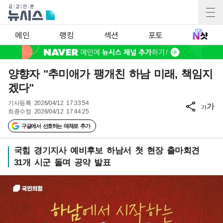
메인
랭킹
섹션
포토
양향자 "추미애가 팽개친 하남 미래, 책임지
겠다"
기사등록
2026/04/12 17:33:54
가
가
최종수정
2026/04/12 17:44:25
구글에서 선호하는 매체로 추가
국힘 경기지사 예비후보 하남서 첫 현장 출마회견
31개 시군 돌며 공약 발표