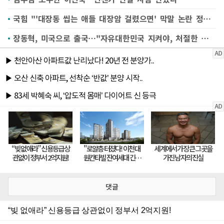
국힘 "'대장동 씹는 애들 대장암 걸렸으면' 막말 논란 정동극장 대표, 임명 철회하라"
장동혁, 미국으로 출국…"자유대한민국 지켜야, 처절한 마음"
댓글