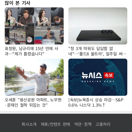
많이 본 기사
표창원, 남규리에 15년 만에 사
"창 3개 띄워도 답답함 없
과…"제가 틀렸습니다"
네"…'폴드8 울트라', 일주일 써보
니
오세훈 "용산공원 아파트, 노무현
[속보]뉴욕증시 상승 마감…S&P
·문재인 철학 뒤집는 것"
0.6% 나스닥 1.3%↑
회사소개
제휴/컨텐츠 판매
약관·정책
고충처리