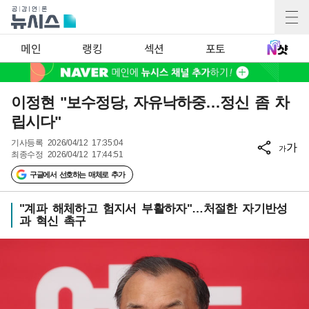
메인
랭킹
섹션
포토
이정현 "보수정당, 자유낙하중…정신 좀 차
립시다"
기사등록
2026/04/12 17:35:04
가
가
최종수정
2026/04/12 17:44:51
구글에서 선호하는 매체로 추가
"계파 해체하고 험지서 부활하자"…처절한 자기반성
과 혁신 촉구