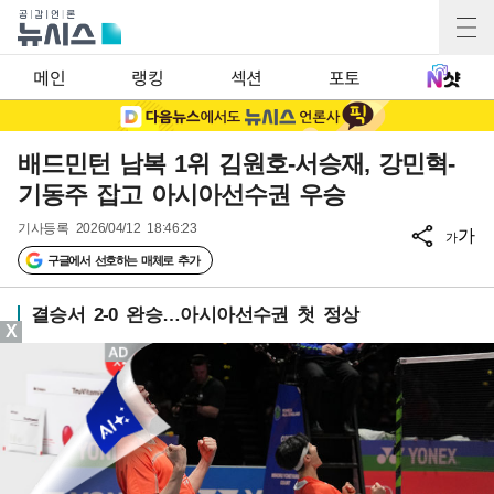
메인
랭킹
섹션
포토
배드민턴 남복 1위 김원호-서승재, 강민혁-
기동주 잡고 아시아선수권 우승
기사등록
2026/04/12 18:46:23
가
가
구글에서 선호하는 매체로 추가
결승서 2-0 완승…아시아선수권 첫 정상
X