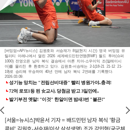
[버밍엄=AP/뉴시스] 김원호와 서승재가 8일(현지 시간) 영국 버밍엄 유
틸리티 아레나에서 열린 2026 세계배드민턴연맹(BWF) 월드 투어(슈퍼
1000) 전영오픈 남자 복식 결승에서 아론 치아-소우이익 조(말레이시
아)를 물리친 후 환호하고 있다. 김원호-서승재는 2-1(18-21 21-12 21-
19)로 승리해 우승하며 40년 만에 남자 복식 2연패를 기록했다.
2026.03.09.
[서울=뉴시스]박윤서 기자 = 배드민턴 남자 복식 '황금
콤비' 김원호-서승재(이상 삼성생명) 조가 강민혁(국군체