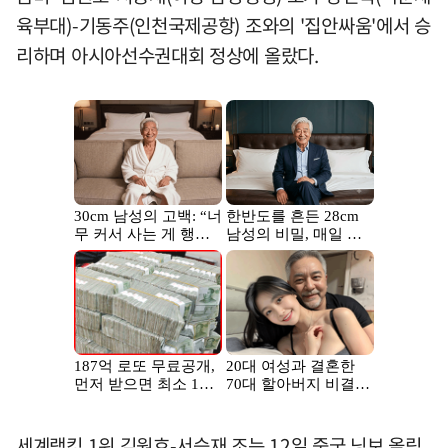
육부대)-기동주(인천국제공항) 조와의 '집안싸움'에서 승
리하며 아시아선수권대회 정상에 올랐다.
세계랭킹 1위 김원호-서승재 조는 12일 중국 닝보 올림