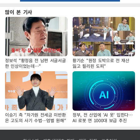
많이 본 기사
정보석 "황정음 전 남편 서글서글
황기순 "원정 도박으로 전 재산
한 인상이었는데…"
잃고 필리핀 도피"
이승기 측 "차가원 전세금 미반환
정부, 전 산업에 'AI 옷' 입힌다…
은 고도의 사기 수법…엄벌 원해"
AI 로봇 연 1000대 보급 추진