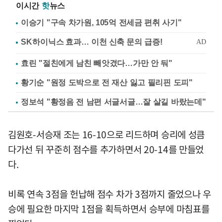
이시간
핫
뉴스
이승기 "구속 차가원, 105억 전세금 편취 사기"
효린 "절친에게 남친 빼앗겼다…가만 안 둬"
황기순 "원정 도박으로 전 재산 잃고 필리핀 도피"
정보석 "황정음 전 남편 서글서글…잘 살길 바랐는데"
김원호-서승재 조는 16-10으로 리드하며 승리에 성큼
다가선 뒤 꾸준히 점수를 추가하면서 20-14를 만들었
다.
비록 연속 3점을 헌납해 점수 차가 3점까지 줄었으나 우
승에 필요한 마지막 1점을 획득하면서 승부에 마침표를