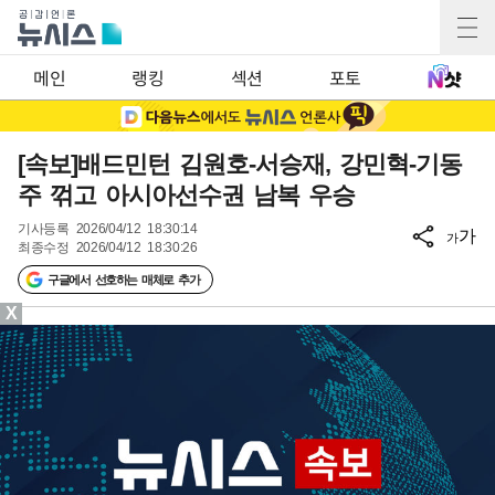
메인
랭킹
섹션
포토
[속보]배드민턴 김원호-서승재, 강민혁-기동
주 꺾고 아시아선수권 남복 우승
기사등록
2026/04/12 18:30:14
가
가
최종수정
2026/04/12 18:30:26
구글에서 선호하는 매체로 추가
X