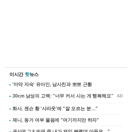
이시간
핫
뉴스
'마약 자숙' 유아인, 남사친과 뽀뽀 근황
화사, 젠슨 황 '샤라웃'에 "잘 모르는 분…"
제니, 동거 여부 물음에 "여기까지만 하자"
권상우 "내 또래 중 내가 제일 빠른데 아들은…"