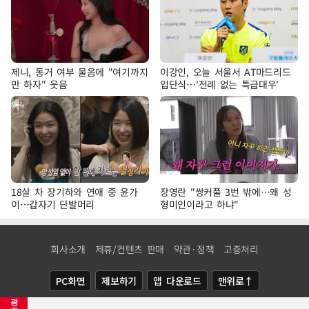
제니, 동거 여부 물음에 "여기까지
이강인, 오늘 서울서 AT마드리드
만 하자" 웃음
입단식…'전례 없는 특급대우'
18살 차 장기하와 연애 중 윤가
장영란 "쌍커풀 3번 밖에…왜 성
이…갑자기 단발머리
형미인이라고 하냐"
회사소개
제휴/컨텐츠 판매
약관·정책
고충처리
PC화면
제보하기
앱 다운로드
맨위로↑
광