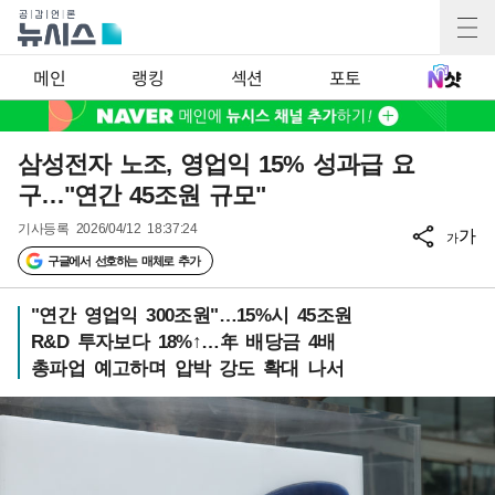
메인
랭킹
섹션
포토
삼성전자 노조, 영업익 15% 성과급 요
구…"연간 45조원 규모"
기사등록
2026/04/12 18:37:24
가
가
구글에서 선호하는 매체로 추가
"연간 영업익 300조원"…15%시 45조원
R&D 투자보다 18%↑…年 배당금 4배
총파업 예고하며 압박 강도 확대 나서