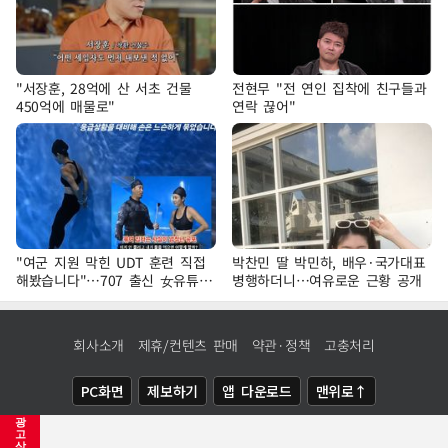
"서장훈, 28억에 산 서초 건물
전현무 "전 연인 집착에 친구들과
450억에 매물로"
연락 끊어"
"여군 지원 막힌 UDT 훈련 직접
박찬민 딸 박민하, 배우·국가대표
해봤습니다"…707 출신 女유튜버
병행하더니…여유로운 근황 공개
'완벽 소화'
회사소개
제휴/컨텐츠 판매
약관·정책
고충처리
PC화면
제보하기
앱 다운로드
맨위로↑
광
COPYRIGHTⓒ
NEWSIS
ALL RIGHTS RESERVED.
고
삭