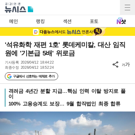
메인
랭킹
섹션
포토
'석유화학 재편 1호' 롯데케미칼, 대산 임직
원에 '기본급 5배' 위로금
기사등록
2026/04/12 18:44:22
가
가
최종수정
2026/04/12 18:52:24
구글에서 선호하는 매체로 추가
격려금 4년간 분할 지급…핵심 인력 이탈 방지로 풀
이
100% 고용승계도 보장… 9월 합작법인 최종 합류