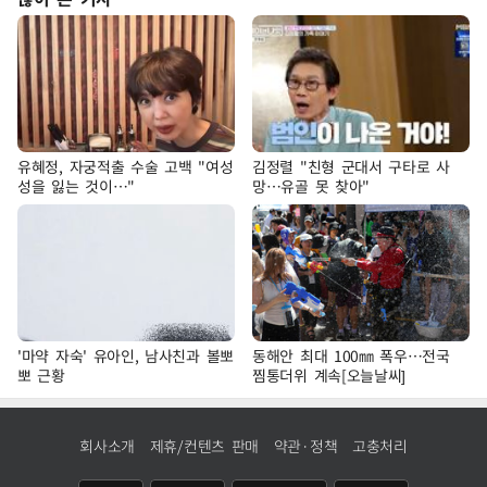
유혜정, 자궁적출 수술 고백 "여성
김정렬 "친형 군대서 구타로 사
성을 잃는 것이…"
망…유골 못 찾아"
'마약 자숙' 유아인, 남사친과 볼뽀
동해안 최대 100㎜ 폭우…전국
뽀 근황
찜통더위 계속[오늘날씨]
회사소개
제휴/컨텐츠 판매
약관·정책
고충처리