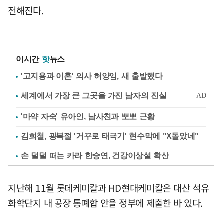
전해진다.
이시간
핫
뉴스
'고지용과 이혼' 의사 허양임, 새 출발했다
'마약 자숙' 유아인, 남사친과 뽀뽀 근황
김희철, 광복절 '거꾸로 태극기' 현수막에 "X돌았네"
손 덜덜 떠는 카라 한승연, 건강이상설 확산
지난해 11월 롯데케미칼과 HD현대케미칼은 대산 석유
화학단지 내 공장 통폐합 안을 정부에 제출한 바 있다.