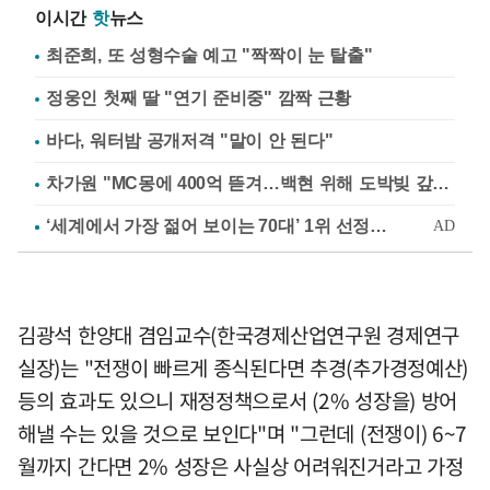
이시간
핫
뉴스
최준희, 또 성형수술 예고 "짝짝이 눈 탈출"
정웅인 첫째 딸 "연기 준비중" 깜짝 근황
바다, 워터밤 공개저격 "말이 안 된다"
차가원 "MC몽에 400억 뜯겨…백현 위해 도박빚 갚아줘"
김광석 한양대 겸임교수(한국경제산업연구원 경제연구
실장)는 "전쟁이 빠르게 종식된다면 추경(추가경정예산)
등의 효과도 있으니 재정정책으로서 (2% 성장을) 방어
해낼 수는 있을 것으로 보인다"며 "그런데 (전쟁이) 6~7
월까지 간다면 2% 성장은 사실상 어려워진거라고 가정