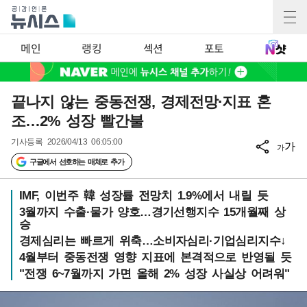
메인
랭킹
섹션
포토
끝나지 않는 중동전쟁, 경제전망·지표 혼
조…2% 성장 빨간불
기사등록
2026/04/13 06:05:00
가
가
구글에서 선호하는 매체로 추가
IMF, 이번주 韓 성장률 전망치 1.9%에서 내릴 듯
3월까지 수출·물가 양호…경기선행지수 15개월째 상
승
경제심리는 빠르게 위축…소비자심리·기업심리지수↓
4월부터 중동전쟁 영향 지표에 본격적으로 반영될 듯
"전쟁 6~7월까지 가면 올해 2% 성장 사실상 어려워"