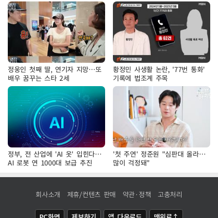
정웅인 첫째 딸, 연기자 지망…또
황정민 사생활 논란, '77번 통화'
배우 꿈꾸는 스타 2세
기록에 법조계 주목
정부, 전 산업에 'AI 옷' 입힌다…
'첫 주연' 정준원 "심판대 올라…
AI 로봇 연 1000대 보급 추진
많이 걱정돼"
회사소개
제휴/컨텐츠 판매
약관·정책
고충처리
PC화면
제보하기
앱 다운로드
맨위로↑