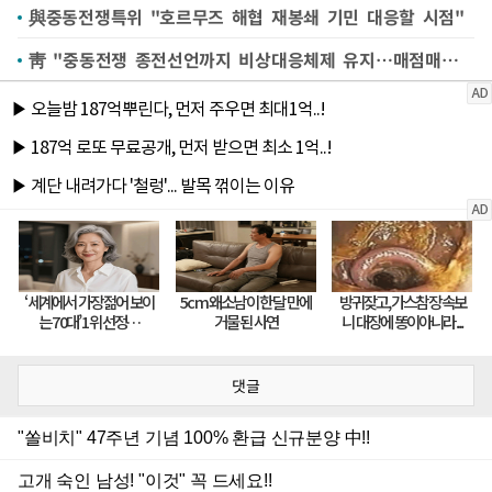
與중동전쟁특위 "호르무즈 해협 재봉쇄 기민 대응할 시점"
靑 "중동전쟁 종전선언까지 비상대응체제 유지…매점매석 금지 등 추가 대책 검토"
댓글