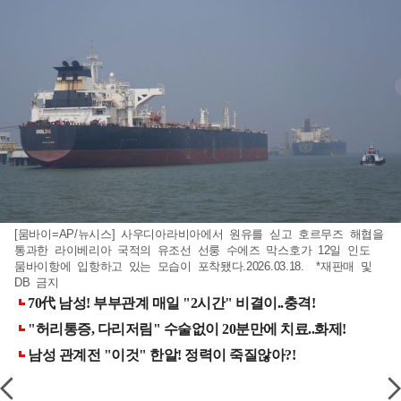
[뭄바이=AP/뉴시스] 사우디아라비아에서 원유를 싣고 호르무즈 해협을
통과한 라이베리아 국적의 유조선 선룽 수에즈 막스호가 12일 인도
뭄바이항에 입항하고 있는 모습이 포착됐다.2026.03.18. *재판매 및
DB 금지