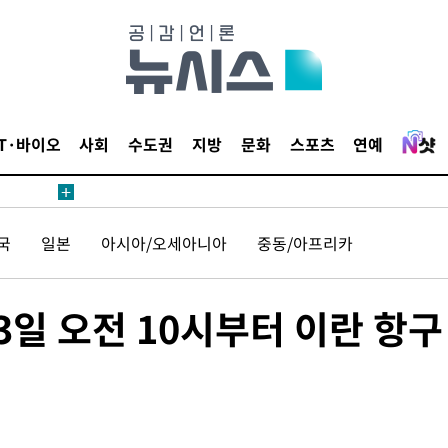
견
IT·바이오
사회
수도권
지방
문화
스포츠
연예
 계속[다음
국
일본
아시아/오세아니아
중동/아프리카
삼겠다"
안겨드려 죄
3일 오전 10시부터 이란 항구
견