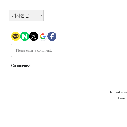
-20374초 전 >
여수 오동도 해상서 모터보트 전복…1명 사망·1명 실종
-16601초 전 >
기사본문
극한폭염 한풀 꺾이지만…'낮 최고 35도' 무더위, 열대야
주 날씨]
-13619초 전 >
축구협회 "압수수색·성접대 논란 사과…쇄신의 기회로 
-12136초 전 >
[속보]'압수수색·성접대 논란' 축구협회 "실망과 걱정 
송"
-757초 전 >
'최고 37도' 폭염 지속…강원동해안 최대 150㎜ 비
1시간 전 >
[속보]뉴욕증시 상승 마감…S&P 0.6% 나스닥 1.3%↑