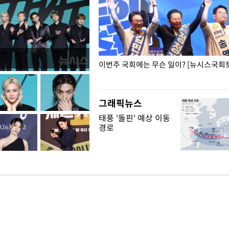
폭력 피해자에 위로·사과…"국가
이번주 국회에는 무슨 일이? [뉴시스국회토
"
그래픽뉴스
태풍 '돌핀' 예상 이동
경로