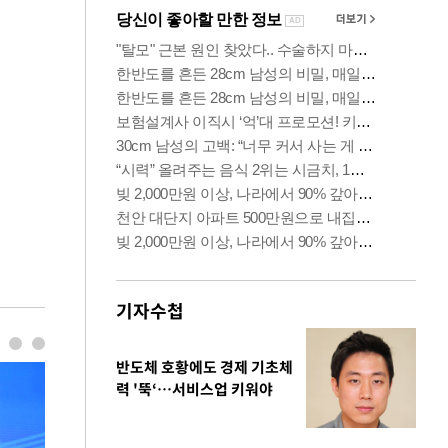
기자수첩
반도체 호황에도 경제 기초체
력 '뚝‘…서비스업 키워야