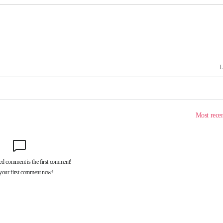
 계속[다음
삼겠다"
안겨드려 죄