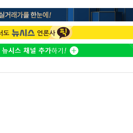
표창원, 남규리에 15년 만
1
사과…"제가 틀렸습니다"
"창 3개 띄워도 답답함 없
2
라', 일주일 써보니
[속보]뉴욕증시 상승 마감…
3
닥 1.3%↑
오세훈 "용산공원 아파트,
4
학 뒤집는 것"
김도영·곽빈·안현민…오
5
집은 차기 메이저리거
美, 이란 자금 옥죄기 박
6
·환전소 제재
'폭염 휴식기' 프로야구 1
7
식 병행…"야외 훈련 해도