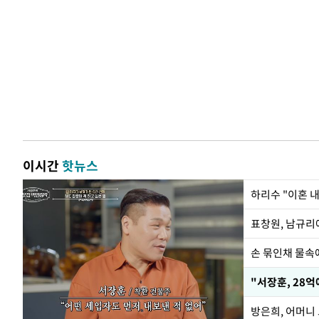
이시간
핫뉴스
하리수 "이혼 
손 묶인채 물속에
"서장훈, 28억
방은희, 어머니