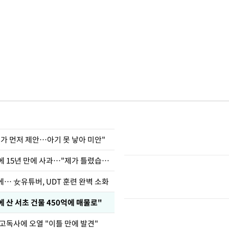
내가 먼저 제안…아기 못 낳아 미안"
표창원, 남규리에 15년 만에 사과…"제가 틀렸습니다"
… 女유튜버, UDT 훈련 완벽 소화
에 산 서초 건물 450억에 매물로"
 고독사에 오열 "이틀 만에 발견"