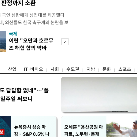
컵 판정까지 소환
외국인 심판에게 성접대를 제공했다
데, 외신들도 한국 축구계의 논란을 보
있다. 지난 6일 JTBC는 문화체육관
국제
경제
한 감사보고서를 바탕으로 축구협회가
이란 "오만과 호르무
7월 세계 식량가
12년 3월까지 1년 동안 국가대표팀 경기
즈 해협 합의 막바
0.6%↑…곡물·
들에게 성접대를 한 정황이 드러났다
지"
탕 강세 전환
융
산업
IT·바이오
사회
수도권
지방
문화
스포츠
워도 답답함 없네"…'폴
, 일주일 써보니
뉴욕증시 상승 마
오세훈 "용산공원 아
감…S&P 0.6% 나
파트, 노무현·문재