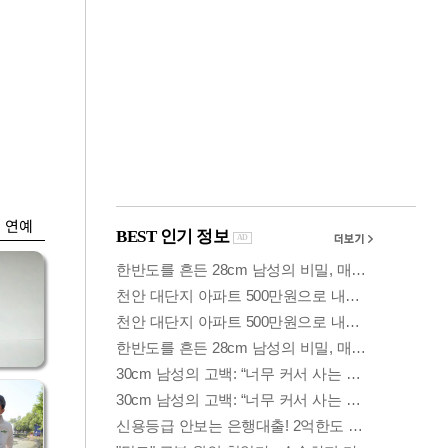
금융
격
코스닥 살아나자
설
ETF 날았다…수익률
상위권 휩쓸어
연예