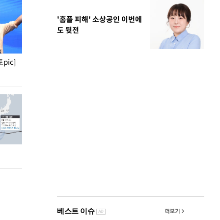
'홈플 피해' 소상공인 이번에
도 뒷전
pic]
청와대 일주일
사진으로 보는 