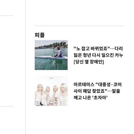
피플
"노 잡고 바뀌었죠"…다리
잃은 청년 다시 일으킨 카누
[당신 옆 장애인]
아르테미스 "대중성·코어
사이 해답 찾았죠"…알을
깨고 나온 '초자아'