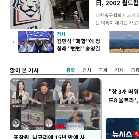
日, 2002 월드
대한축구협회가 과거 
는 의혹이 제기된 가운
도하면서 파장이 커지고 
정치
광부가 2016년 작성
 사업
김민석 "화합"에 정
2011년 3월부터 20
청래 "뻔뻔" 송영길
에 참여한 외국인 심판
은 연임 직격
고
많이 본 기사
종합
정치
국제
경제
금
"창 3개 띄
드8 울트라'
표창원, 남규리에 15년 만에 사