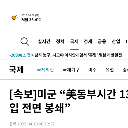
1시간 전 >
[속보]뉴욕증시 상승 마감…S&P 0.6% 나스닥 1.3%↑
2026.08.08 (토)
서울 36.4℃
-29647초 전 >
강릉에 시간당 81.4㎜ 물폭탄…도로 잠기고 담벼락 붕괴
-25754초 전 >
백운산서 80년근 천종산삼 9뿌리 발견…감정가 1.3억원
-23464초 전 >
선재도서 해루질 나섰다 실종 60대, 닷새 만에 숨진 채 발
실시간
정치
국제
경제
금융
산업
-20998초 전 >
남자 농구, 나고야 아시안게임서 '홈팀' 일본과 한일전
-20374초 전 >
여수 오동도 해상서 모터보트 전복…1명 사망·1명 실종
-16601초 전 >
극한폭염 한풀 꺾이지만…'낮 최고 35도' 무더위, 열대야
국제
국제최신
국제기구
미주
유럽
중
주 날씨]
-13619초 전 >
축구협회 "압수수색·성접대 논란 사과…쇄신의 기회로 
-12136초 전 >
[속보]'압수수색·성접대 논란' 축구협회 "실망과 걱정 
송"
-757초 전 >
'최고 37도' 폭염 지속…강원동해안 최대 150㎜ 비
[속보]미군 “美동부시간 1
1시간 전 >
[속보]뉴욕증시 상승 마감…S&P 0.6% 나스닥 1.3%↑
입 전면 봉쇄”
-29647초 전 >
강릉에 시간당 81.4㎜ 물폭탄…도로 잠기고 담벼락 붕괴
-25754초 전 >
백운산서 80년근 천종산삼 9뿌리 발견…감정가 1.3억원
-23464초 전 >
선재도서 해루질 나섰다 실종 60대, 닷새 만에 숨진 채 발
등록 2026.04.13 06:12:32
-20998초 전 >
남자 농구, 나고야 아시안게임서 '홈팀' 일본과 한일전