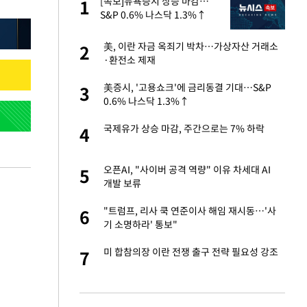
에
[속보]뉴욕증시 상승 마감…
1
1
S&P 0.6% 나스닥 1.3%↑
네"…'폴드8 울트
美, 이란 자금 옥죄기 박차…가상자산 거래소
2
2
·환전소 제재
S&P 0.6% 나스
美증시, '고용쇼크'에 금리동결 기대…S&P
3
3
0.6% 나스닥 1.3%↑
 노무현·문재인 철
국제유가 상승 마감, 주간으로는 7% 하락
4
4
승환·니퍼트가 콕
오픈AI, "사이버 공격 역량" 이유 차세대 AI
5
5
개발 보류
차…가상자산 거래소
"트럼프, 리사 쿡 연준이사 해임 재시동…'사
6
6
기 소명하라' 통보"
0개 구단, 훈련·휴
미 합참의장 이란 전쟁 출구 전략 필요성 강조
7
7
 안전 최우선"