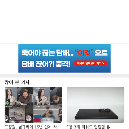
많이 본 기사
표창원, 남규리에 15년 만에 사
"창 3개 띄워도 답답함 없