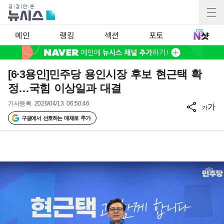
메인
랭킹
섹션
포토
[6·3용인]민주당 용인시장 후보 현근택 확
정…국힘 이상일과 대결
기사등록
2026/04/13 06:50:46
가
가
구글에서 선호하는 매체로 추가