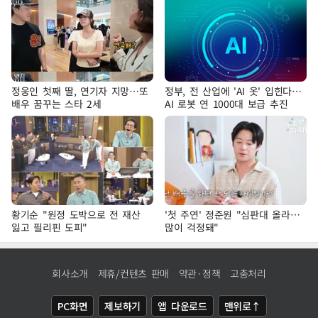
정웅인 첫째 딸, 연기자 지망…또
정부, 전 산업에 'AI 옷' 입힌다…
배우 꿈꾸는 스타 2세
AI 로봇 연 1000대 보급 추진
황기순 "원정 도박으로 전 재산
'첫 주연' 정준원 "심판대 올라…
잃고 필리핀 도피"
많이 걱정돼"
회사소개
제휴/컨텐츠 판매
약관·정책
고충처리
PC화면
제보하기
앱 다운로드
맨위로↑