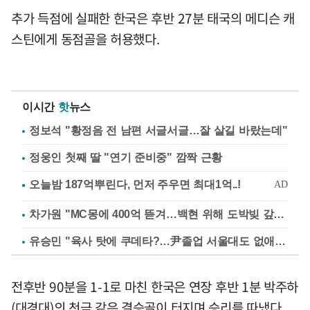
추가 득점에 실패한 한국은 후반 27분 태국의 메디슨 캐
스틴에게 동점골을 허용했다.
이시간
핫
뉴스
정보석 "황정음 전 남편 서글서글…잘 살길 바랐는데"
정웅인 첫째 딸 "연기 준비중" 깜짝 근황
차가원 "MC몽에 400억 뜯겨…백현 위해 도박빚 갚아줘"
유승민 "육사 탓에 쿠데타?…尹졸업 서울대도 없애나"
전후반 90분을 1-1로 마친 한국은 연장 후반 1분 박주하
(대경대)의 천금 같은 결승골이 터지며 승리를 따냈다.