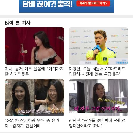
많이 본 기사
제니, 동거 여부 물음에 "여기까지
이강인, 오늘 서울서 AT마드리드
만 하자" 웃음
입단식…'전례 없는 특급대우'
18살 차 장기하와 연애 중 윤가
장영란 "쌍커풀 3번 밖에…왜 성
이…갑자기 단발머리
형미인이라고 하냐"