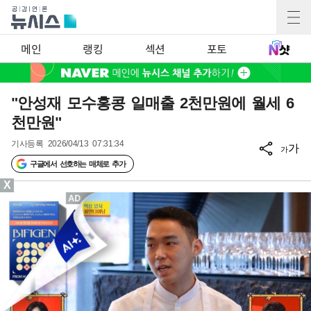
메인
랭킹
섹션
포토
"안성재 모수홍콩 일매출 2천만원에 월세 6
천만원"
기사등록
2026/04/13 07:31:34
가
가
구글에서 선호하는 매체로 추가
X