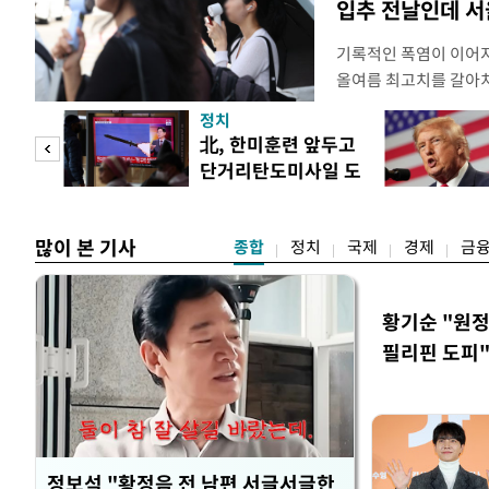
입추 전날인데 서
기록적인 폭염이 이어지
올여름 최고치를 갈아치
시15분 39.9도까지 
정치
청에 따르면 이날 오후
"사적
北, 한미훈련 앞두고
관측(ASOS) 기준 3
단거리탄도미사일 도
했다. 관측 이래 역대 
 차이
발
많이 본 기사
종합
정치
국제
경제
금
황기순 "원정
필리핀 도피
정보석 "황정음 전 남편 서글서글한