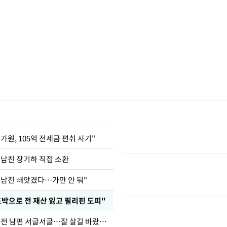
가원, 105억 전세금 편취 사기"
 남친 장기하 직접 소환
 남친 빼앗겼다…가만 안 둬"
도박으로 전 재산 잃고 필리핀 도피"
정보석 "황정음 전 남편 서글서글…잘 살길 바랐는데"