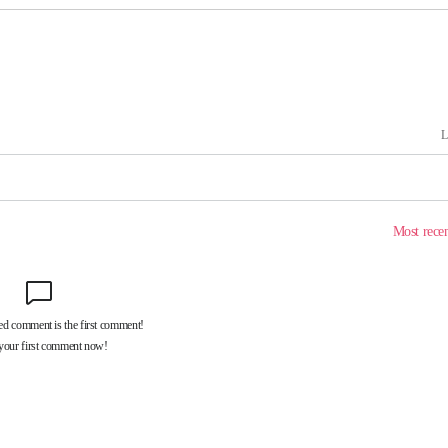
하라 격파
인다"
 위협"
수용할까
가피"
압수수색
태세 강
어"
·당황'
'
 혐의