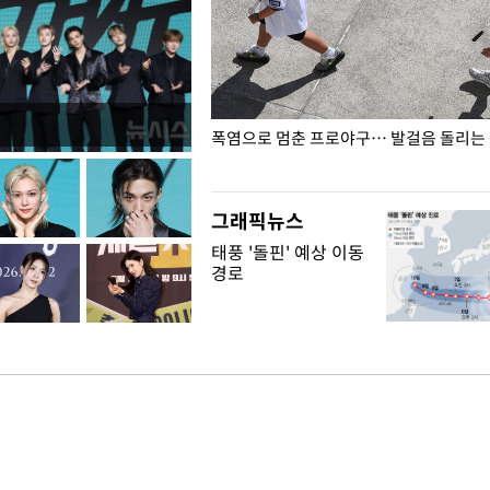
전남광주… 열화상 카메라에 담긴
폭염으로 멈춘 프로야구… 발걸음 돌리는
그래픽뉴스
태풍 '돌핀' 예상 이동
경로