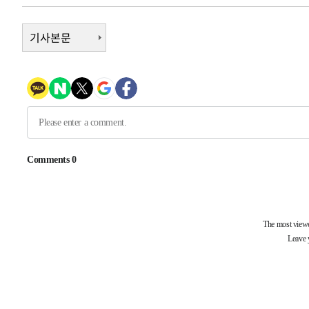
-8885초 전 >
손흥민, 5경기 연속골 실패…LAFC는 승부차기 끝 과달라
-1486초 전 >
기사본문
내일까지 39도 '펄펄'…기상청 "태풍 지나며 폭염 잠시 꺾
-1123초 전 >
트럼프, 한국계 진보 주지사 후보 맹공…"공산주의가 최대
-1101초 전 >
"美간섭에 합의 지연"…트럼프, '이란 호르무즈 통제권' 
39분 전 >
[속보]산업장관 "李정부, 원전 반대 안해…안정 전력 위해 불
1시간 전 >
[속보]경찰, '홍명보 선임 논란' 대한축구협회·축구회관 등 
-22521초 전 >
[속보]합참 "北 발사체는 단거리탄도미사일…감시·경계
화"
-22269초 전 >
日방위성, 北이 동해로 쏜 발사체는 탄도미사일 가능성
-20699초 전 >
[속보] SKT, 에이닷 서비스 장애 발생…"원인 파악 중"
-20105초 전 >
[속보]합참 "북, 동해상으로 미상 발사체 발사"
-19501초 전 >
'낮 최고 39도' 불볕더위…한밤 열대야도 계속[내일날씨]
-19460초 전 >
[속보]7~9일 프로야구 3연전도 폭염 취소…11일 재개
-19122초 전 >
"韓 외환시장 개입 관측 배경엔 美의 대한국 무역적자 있
-18949초 전 >
'월드컵 탈락 후폭풍' 축구협회…초유의 압수수색에 '충격
-18789초 전 >
서울 낮 37.9도, 올여름 최고치 경신…영등포 순간 '40도
-18351초 전 >
[속보]종합특검, 대검 추가 압수수색…내란 중요임무종사