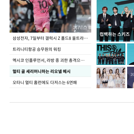
컴백하는 스키즈
입추 하루 앞둔 
삼성전자, 7일부터 갤럭시 Z 폴드8 울트라·폴드8·플립8 출시
폭염
트리니티항공 승무원의 워킹
멕시코 인플루언서, 라방 중 괴한 총격으로 사망
멀티 골 세리머니하는 리오넬 메시
오타니 멀티 홈런에도 다저스는 6연패