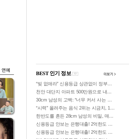
금융
개
외국인 폭풍매도에
 우
코스피 6200선 주저
앉아
연예