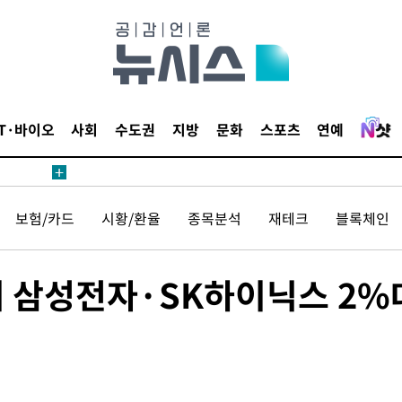
압수수색
태세 강
IT·바이오
사회
수도권
지방
문화
스포츠
연예
보험/카드
시황/환율
종목분석
재테크
블록체인
어"
·당황'
'
에 삼성전자·SK하이닉스 2%
 혐의
감
 포착