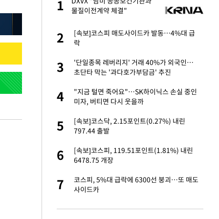
글
DXVX "남미 공공보건기관과
1
1
물질이전계약 체결"
 재산 잃고 필리핀
[속보]코스피 매도사이드카 발동…4%대 급
2
2
락
 미반환은 고도의
'단일종목 레버리지' 거래 40%가 외국인…
3
3
초단타 막는 '과다호가부담금' 추진
이 산다' 선곡…쿨한
"지금 털면 죽어요"…SK하이닉스 손실 중인
4
4
미자, 버티면 다시 웃을까
"짝짝이 눈 탈출"
[속보]코스닥, 2.15포인트(0.27%) 내린
5
5
797.44 출발
인간들이 이 꼴 만
[속보]코스피, 119.51포인트(1.81%) 내린
6
6
격한 반응
6478.75 개장
추천 부시장에 백승
코스피, 5%대 급락에 6300선 붕괴…또 매도
7
7
사이드카