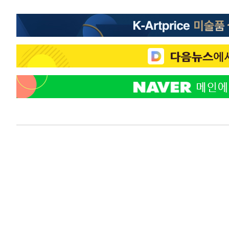
-14446초 전 >
[속보]코스닥, 800p 회복…0.26% 오른 801.67 마감
-14376초 전 >
[속보]코스피, 301.88포인트(4.58%) 내린 6296.38 마
-14241초 전 >
[속보]원·달러 환율, 0.7원 내린 1423.8원 마감
-11840초 전 >
"여기 떨어졌다"…다누리, 스페이스X 로켓 달 충돌 흔적
-8885초 전 >
손흥민, 5경기 연속골 실패…LAFC는 승부차기 끝 과달라
-1486초 전 >
내일까지 39도 '펄펄'…기상청 "태풍 지나며 폭염 잠시 꺾
-1123초 전 >
트럼프, 한국계 진보 주지사 후보 맹공…"공산주의가 최대
-1101초 전 >
"美간섭에 합의 지연"…트럼프, '이란 호르무즈 통제권' 
39분 전 >
[속보]산업장관 "李정부, 원전 반대 안해…안정 전력 위해 불
1시간 전 >
[속보]경찰, '홍명보 선임 논란' 대한축구협회·축구회관 등 