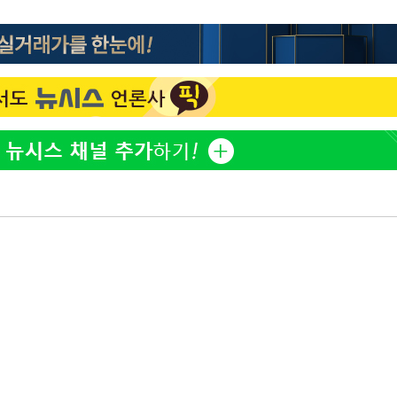
정보석 "황정음 전 남편 서
1
서글한 인상이었는데…"
감
황기순 "원정 도박으로 전
2
도피"
 포착
이승기 측 "차가원 전세금
3
하라 격파
사기 수법…엄벌 원해"
인다"
아이유, 장기하 '별일 없
4
 위협"
일상 공개
수용할까
최준희, 또 성형수술 예고 
가피"
5
압수수색
허지웅 "우리가 지지했던 
6
들었다"…형소법 개정에 
[속보]전남광주 초대 시민
7
주·윤난실