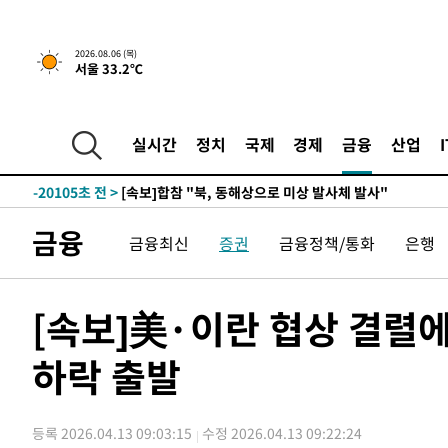
1시간 전 >
[속보]경찰, '홍명보 선임 논란' 대한축구협회·축구회관 등 
2026.08.06 (목)
서울 33.2℃
-22521초 전 >
[속보]합참 "北 발사체는 단거리탄도미사일…감시·경계
화"
-22269초 전 >
日방위성, 北이 동해로 쏜 발사체는 탄도미사일 가능성
-20699초 전 >
[속보] SKT, 에이닷 서비스 장애 발생…"원인 파악 중"
실시간
정치
국제
경제
금융
산업
-20105초 전 >
[속보]합참 "북, 동해상으로 미상 발사체 발사"
-19501초 전 >
'낮 최고 39도' 불볕더위…한밤 열대야도 계속[내일날씨]
-19460초 전 >
[속보]7~9일 프로야구 3연전도 폭염 취소…11일 재개
금융
금융최신
증권
금융정책/통화
은행
-19122초 전 >
"韓 외환시장 개입 관측 배경엔 美의 대한국 무역적자 있
-18949초 전 >
'월드컵 탈락 후폭풍' 축구협회…초유의 압수수색에 '충격
-18789초 전 >
서울 낮 37.9도, 올여름 최고치 경신…영등포 순간 '40도
[속보]美·이란 협상 결렬
-18351초 전 >
[속보]종합특검, 대검 추가 압수수색…내란 중요임무종사
하락 출발
-14446초 전 >
[속보]코스닥, 800p 회복…0.26% 오른 801.67 마감
-14376초 전 >
[속보]코스피, 301.88포인트(4.58%) 내린 6296.38 마
-14241초 전 >
[속보]원·달러 환율, 0.7원 내린 1423.8원 마감
등록 2026.04.13 09:03:15
수정 2026.04.13 09:22:24
-11840초 전 >
"여기 떨어졌다"…다누리, 스페이스X 로켓 달 충돌 흔적