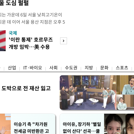
울 도심 펄펄
는 가운데 6일 서울 낮최고기온이
운 데 이어 서울 용산 지점은 오후 5
치솟으며 40도 턱밑까지 육박했다. 기상
국제
경제
 4시5분 서울 낮최고기온은 종관기상
'이란 통제' 호르무즈
초고가 겨냥 세제
7.9도까지 올라 올여름 최고 기록을 경신
개방 임박…美 수용
편…전월세 '유탄'
5위에 해당하는 수치
할까
려
융
산업
IT·바이오
사회
수도권
지방
문화
스포츠
 도박으로 전 재산 잃고
"
이승기 측 "차가원
아이유, 장기하 '별일
전세금 미반환은 고
없이 산다' 선곡…쿨