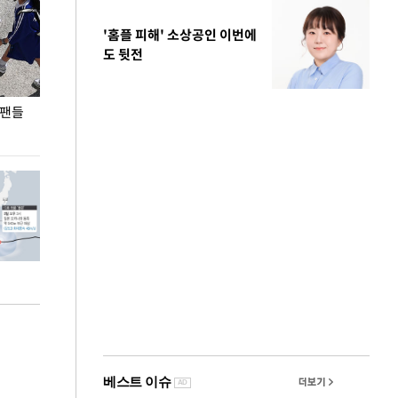
'홈플 피해' 소상공인 이번에
도 뒷전
 팬들
이 대통령, '청년 대책 속도 높여야…폭염 문제도
입추 코앞인데 전
총력 대응'