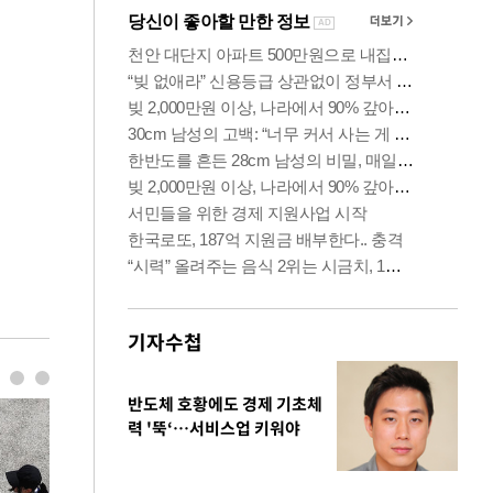
기자수첩
반도체 호황에도 경제 기초체
력 '뚝‘…서비스업 키워야