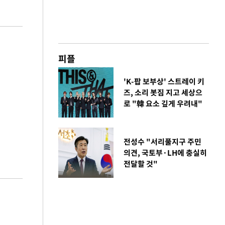
피플
'K-팝 보부상' 스트레이 키
즈, 소리 봇짐 지고 세상으
로 "韓 요소 깊게 우려내"
전성수 "서리풀지구 주민
의견, 국토부·LH에 충실히
전달할 것"