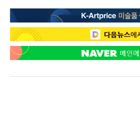
-12422초 전 >
서울 낮 37.9도, 올여름 최고치 경신…영등포 순간 '40도
-11984초 전 >
[속보]종합특검, 대검 추가 압수수색…내란 중요임무종사
-8079초 전 >
[속보]코스닥, 800p 회복…0.26% 오른 801.67 마감
-8009초 전 >
[속보]코스피, 301.88포인트(4.58%) 내린 6296.38 마감
-7874초 전 >
[속보]원·달러 환율, 0.7원 내린 1423.8원 마감
-5473초 전 >
"여기 떨어졌다"…다누리, 스페이스X 로켓 달 충돌 흔적 
-2518초 전 >
손흥민, 5경기 연속골 실패…LAFC는 승부차기 끝 과달라
1시간 전 >
내일까지 39도 '펄펄'…기상청 "태풍 지나며 폭염 잠시 꺾인
1시간 전 >
트럼프, 한국계 진보 주지사 후보 맹공…"공산주의가 최대 위
1시간 전 >
"美간섭에 합의 지연"…트럼프, '이란 호르무즈 통제권' 수