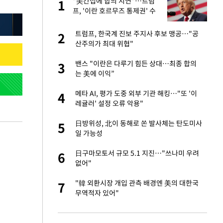
미
"美간섭에 합의 지연"…트럼
1
1
…엄
프, '이란 호르무즈 통제권' 수
용할까
서글서글한 인상이
트럼프, 한국계 진보 주지사 후보 맹공…"공
2
2
산주의가 최대 위협"
이 산다' 선곡…쿨한
밴스 "이란은 다루기 힘든 상대…최종 합의
3
3
는 美에 이익”
인간들이 이 꼴 만
메타 AI, 평가 도중 외부 기관 해킹…"또 '이
4
4
격한 반응
레귤러' 설정 오류 악용"
하는 프리랜서…받
日방위성, 北이 동해로 쏜 발사체는 탄도미사
5
5
일 가능성
 원전 반대 안해…안
日구마모토서 규모 5.1 지진…"쓰나미 우려
6
6
없어"
노인 70%는 아파
"韓 외환시장 개입 관측 배경엔 美의 대한국
7
7
무역적자 있어"