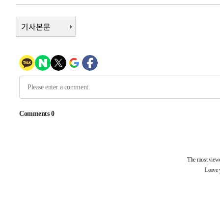
-7874초 전 >
[속보]원·달러 환율, 0.7원 내린 1423.8원 마감
기사본문
-5473초 전 >
"여기 떨어졌다"…다누리, 스페이스X 로켓 달 충돌 흔적 
-2518초 전 >
손흥민, 5경기 연속골 실패…LAFC는 승부차기 끝 과달라
1시간 전 >
내일까지 39도 '펄펄'…기상청 "태풍 지나며 폭염 잠시 꺾인
1시간 전 >
트럼프, 한국계 진보 주지사 후보 맹공…"공산주의가 최대 위
1시간 전 >
"美간섭에 합의 지연"…트럼프, '이란 호르무즈 통제권' 수
-31873초 전 >
축구협회, 15년 전 심판 성 접대 파문에 "현재는 내부 지
-30558초 전 >
경찰, '홍명보는 2순위' 결론냈던 스포츠윤리센터도 압
-16154초 전 >
[속보]합참 "北 발사체는 단거리탄도미사일…감시·경계
화"
-15902초 전 >
日방위성, 北이 동해로 쏜 발사체는 탄도미사일 가능성
-14332초 전 >
[속보] SKT, 에이닷 서비스 장애 발생…"원인 파악 중"
-13738초 전 >
[속보]합참 "북, 동해상으로 미상 발사체 발사"
-13134초 전 >
'낮 최고 39도' 불볕더위…한밤 열대야도 계속[내일날씨]
-13093초 전 >
[속보]7~9일 프로야구 3연전도 폭염 취소…11일 재개
-12755초 전 >
"韓 외환시장 개입 관측 배경엔 美의 대한국 무역적자 있
-12582초 전 >
'월드컵 탈락 후폭풍' 축구협회…초유의 압수수색에 '충격