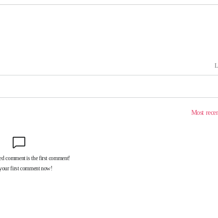
포착
하라 격파
다"
협"
용할까
침 준수"
수수색
태세 강
어"
·당황'