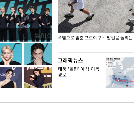
전남광주… 열화상 카메라에 담긴
폭염으로 멈춘 프로야구… 발걸음 돌리는
그래픽뉴스
태풍 '돌핀' 예상 이동
경로