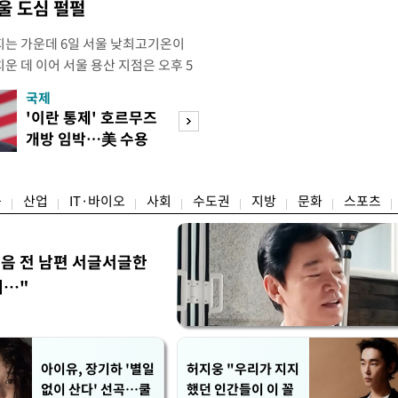
울 도심 펄펄
는 가운데 6일 서울 낮최고기온이
운 데 이어 서울 용산 지점은 오후 5
치솟으며 40도 턱밑까지 육박했다. 기상
국제
경제
 4시5분 서울 낮최고기온은 종관기상
'이란 통제' 호르무즈
초고가 겨냥 세제
7.9도까지 올라 올여름 최고 기록을 경신
개방 임박…美 수용
편…전월세 '유탄'
5위에 해당하는 수치
할까
려
융
산업
IT·바이오
사회
수도권
지방
문화
스포츠
음 전 남편 서글서글한
…"
아이유, 장기하 '별일
허지웅 "우리가 지지
없이 산다' 선곡…쿨
했던 인간들이 이 꼴