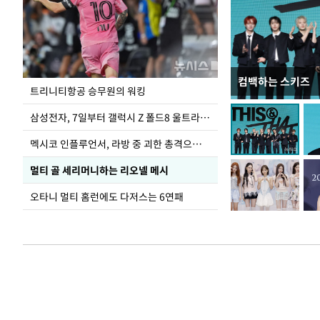
컴백하는 스키즈
입추 하루 앞둔 
트리니티항공 승무원의 워킹
폭염
삼성전자, 7일부터 갤럭시 Z 폴드8 울트라·폴드8·플립8 출시
멕시코 인플루언서, 라방 중 괴한 총격으로 사망
멀티 골 세리머니하는 리오넬 메시
오타니 멀티 홈런에도 다저스는 6연패