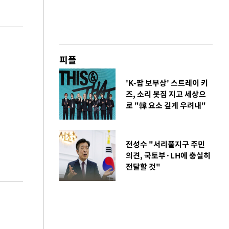
피플
'K-팝 보부상' 스트레이 키
즈, 소리 봇짐 지고 세상으
로 "韓 요소 깊게 우려내"
전성수 "서리풀지구 주민
의견, 국토부·LH에 충실히
전달할 것"