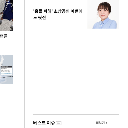
'홈플 피해' 소상공인 이번에
도 뒷전
 팬들
이 대통령, '청년 대책 속도 높여야…폭염 문제도
입추 코앞인데 전
총력 대응'