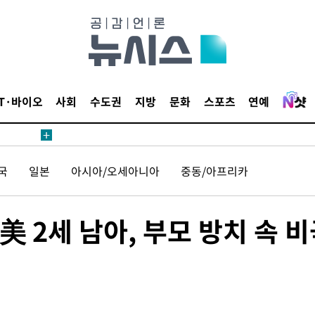
용할까
침 준수"
수수색
태세 강
IT·바이오
사회
수도권
지방
문화
스포츠
연예
국
일본
아시아/오세아니아
중동/아프리카
어"
 2세 남아, 부모 방치 속 비
·당황'
'
 혐의