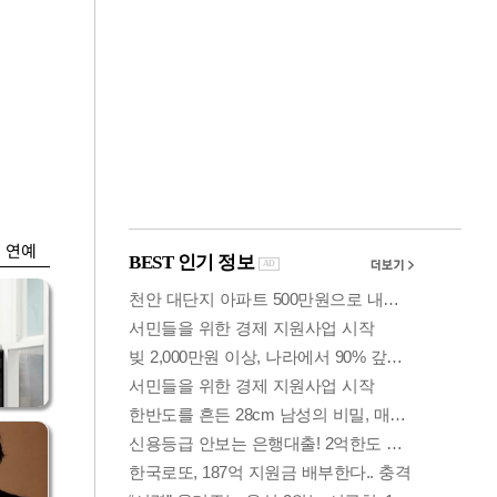
금융
개
외국인 폭풍매도에
 우
코스피 6200선 주저
앉아
연예