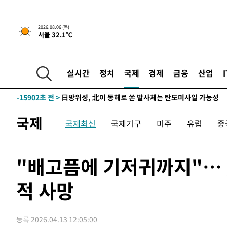
1시간 전 >
"美간섭에 합의 지연"…트럼프, '이란 호르무즈 통제권' 수
2026.08.06 (목)
서울 32.1℃
-31873초 전 >
축구협회, 15년 전 심판 성 접대 파문에 "현재는 내부 지
-30558초 전 >
경찰, '홍명보는 2순위' 결론냈던 스포츠윤리센터도 압
-16154초 전 >
[속보]합참 "北 발사체는 단거리탄도미사일…감시·경계
실시간
정치
국제
경제
금융
산업
화"
-15902초 전 >
日방위성, 北이 동해로 쏜 발사체는 탄도미사일 가능성
-14332초 전 >
[속보] SKT, 에이닷 서비스 장애 발생…"원인 파악 중"
-13738초 전 >
[속보]합참 "북, 동해상으로 미상 발사체 발사"
국제
국제최신
국제기구
미주
유럽
중
-13134초 전 >
'낮 최고 39도' 불볕더위…한밤 열대야도 계속[내일날씨]
-13093초 전 >
[속보]7~9일 프로야구 3연전도 폭염 취소…11일 재개
-12755초 전 >
"韓 외환시장 개입 관측 배경엔 美의 대한국 무역적자 있
"배고픔에 기저귀까지"… 美
-12582초 전 >
'월드컵 탈락 후폭풍' 축구협회…초유의 압수수색에 '충격
적 사망
-12422초 전 >
서울 낮 37.9도, 올여름 최고치 경신…영등포 순간 '40도
-11984초 전 >
[속보]종합특검, 대검 추가 압수수색…내란 중요임무종사
-8079초 전 >
[속보]코스닥, 800p 회복…0.26% 오른 801.67 마감
등록 2026.04.13 12:05:00
-8009초 전 >
[속보]코스피, 301.88포인트(4.58%) 내린 6296.38 마감