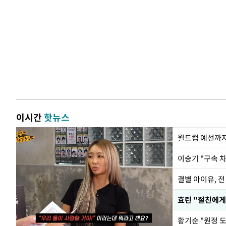
이시간
핫뉴스
월드컵 예선까지
이승기 "구속 차
결별 아이유, 전
효린 "절친에게
황기순 "원정 