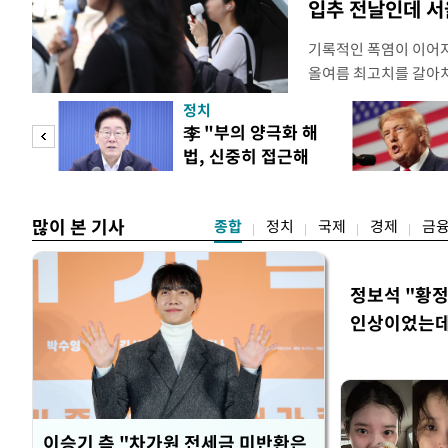
입추 전날인데 서
기록적인 폭염이 이어지
올여름 최고치를 갈아치
시15분 39.9도까지 
정치
청에 따르면 이날 오후
"사적
李 "부의 양극화 해
관측(ASOS) 기준 3
법, 신중히 접근해
했다. 관측 이래 역대 
 차이
야"
많이 본 기사
종합
정치
국제
경제
금
정보석 "황정
인상이었는데
이승기 측 "차가원 전세금 미반환은