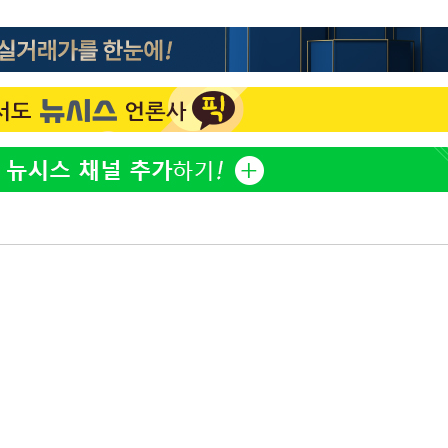
이승기 측 "차가원 전세금 
1
반환은 고도의 사기 수법
'
벌 원해"
 혐의
정보석 "황정음 전 남편 
2
었는데…"
아이유, 장기하 '별일 없
3
일상 공개
포착
허지웅 "우리가 지지했던 
4
하라 격파
들었다"…형소법 개정에 
다"
김혜수 "우린 돈 받고 일
5
협"
는 만큼 해내야"
용할까
[속보]산업장관 "李정부,
6
정 전력 위해 불가피"
'아들아 요양원은 싫다'…
7
도 집 거주 희망