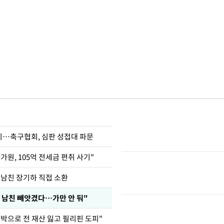
…축구협회, 심판 성접대 파문
가원, 105억 전세금 편취 사기"
 남친 장기하 직접 소환
 남친 빼앗겼다…가만 안 둬"
도박으로 전 재산 잃고 필리핀 도피"