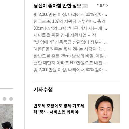
기자수첩
반도체 호황에도 경제 기초체
력 '뚝‘…서비스업 키워야