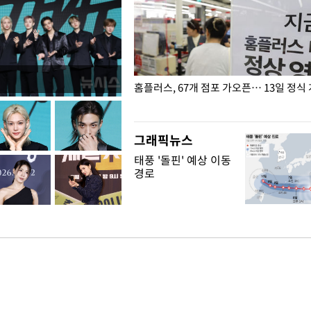
' 호명 관련 "공론화·국민여론 성
홈플러스, 67개 점포 가오픈… 13일 정식
말 빠져"
그래픽뉴스
태풍 '돌핀' 예상 이동
경로