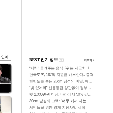
금융
0
코스피·코스닥, 동반
세부
상승 후 하락…혼조
세 계속
연예