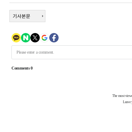
-11162초 전 >
[속보]삼성전자·SK하이닉스 동반 강보합…1%대 상승 
기사본문
-11148초 전 >
[속보]코스닥, 5.95포인트(0.74%) 상승한 807.62개장
-11116초 전 >
[속보]코스피, 6300선 재탈환…1.09% 오른 6365.07 
-8281초 전 >
시리아 다마스쿠스 교외에서 미니버스 폭발.. 14명 부상, 
-7579초 전 >
입추에도 극한더위…서울 낮 39도 '폭염중대경보'
-2543초 전 >
이란, 호르무즈서 "적국 목표물들"과 대치로 남부 케슘섬
례 큰 폭발음
-31598초 전 >
[속보]종합특검, '계엄 수용공간 확보' 신용해 前교정본
-30471초 전 >
외신들도 주목한 韓축구 파문…"국민적 공분에 수사 재개
-30442초 전 >
11시간 압수수색에 성접대 파문까지…'쑥대밭' 된 축구
-29464초 전 >
[속보]규제합리화위원회 부위원장에 김태유 서울대 공대
병태 후임
-25822초 전 >
[속보]국힘 윤리위, '돌려차기 발언' 진종오·서범수 징계
-21147초 전 >
[속보] 7월 중국 수출 23.9%↑ 수입 27.5%↑…무역총
25.3%↑
-18307초 전 >
[속보]'채상병 순직 책임' 임성근, 항소심도 징역 3년
-18173초 전 >
[속보]종합특검, '관저이전 봐주기 감사' 유병호 구속기소
-14773초 전 >
민주 콩고 에볼라환자 4천명 돌파, 4053명 발생 1850명
-14023초 전 >
[속보]'300억원대 사기 혐의' 차가원 대표 구속 송치