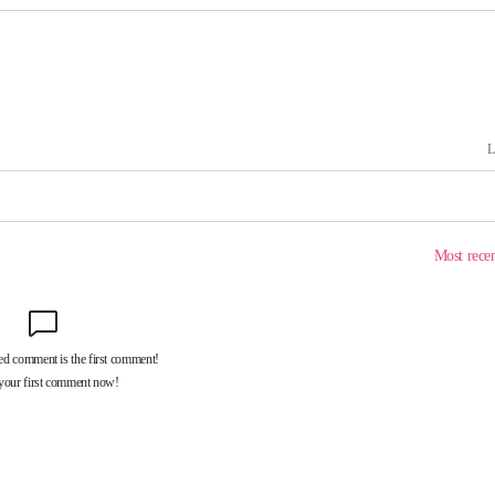
출발
개장
3명은 중태
에서 두차
부장 기소
"
협회
 교수…이
 절차 개시
액
 사망