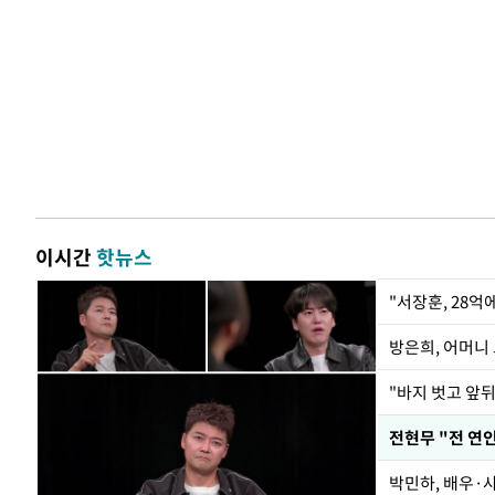
이시간
핫뉴스
"서장훈, 28억
방은희, 어머니 
"바지 벗고 앞
박민하, 배우·