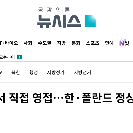
에서 두차
부장 기소
"
협회
IT·바이오
사회
수도권
지방
문화
스포츠
연예
 교수…이
 절차 개시
액
교
북한
행정
지방정가
지방선거
 사망
靑서 직접 영접…한·폴란드 정
 CDC
 압수수색
위 등 9곳