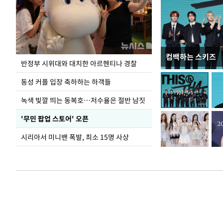
컴백하는 스키즈
정동영, 北 '조선
반정부 시위대와 대치한 아르헨티나 경찰
숙 후에 하겠다는 
동성 커플 입장 축하하는 하객들
녹색 빛깔 띄는 동복호…저수율은 절반 남짓
'무민 팝업 스토어' 오픈
시리아서 미니밴 폭발, 최소 15명 사상