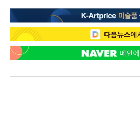
-13217초 전 >
"미 전국적 살모네라 식중독 원인은 멕시코산 할라피뇨"--
-11730초 전 >
[속보]경찰·노동부, HL만도 평택사업장 끼임 사망 관련
-11611초 전 >
[속보]합수본, '투표율 허위 입력' 중앙·서울·경기도 선관
압수수색
-11366초 전 >
[속보]원·달러 환율, 오전 9시 1423.8원
-11162초 전 >
[속보]삼성전자·SK하이닉스 동반 강보합…1%대 상승 
-11148초 전 >
[속보]코스닥, 5.95포인트(0.74%) 상승한 807.62개장
-11116초 전 >
[속보]코스피, 6300선 재탈환…1.09% 오른 6365.07 
-8281초 전 >
시리아 다마스쿠스 교외에서 미니버스 폭발.. 14명 부상, 
-7579초 전 >
입추에도 극한더위…서울 낮 39도 '폭염중대경보'
-2543초 전 >
이란, 호르무즈서 "적국 목표물들"과 대치로 남부 케슘섬
례 큰 폭발음