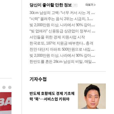
기자수첩
반도체 호황에도 경제 기초체
력 '뚝‘…서비스업 키워야