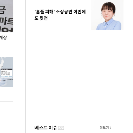
'홈플 피해' 소상공인 이번에
도 뒷전
 개장
오세훈 서울시장, 폭염 속 이동노동자 근무·휴식
지석천 뒤덮은 
환경 점검