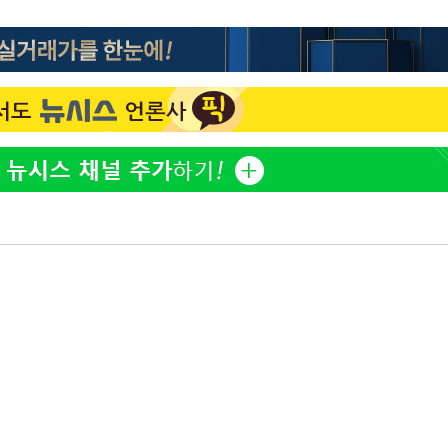
"서장훈, 28억에 산 서초 
1
450억에 매물로"
 CDC
 압수수색
전현무 "전 연인 집착에 
2
위 등 9곳
"여군 지원 막힌 UDT 훈
3
출발
다"…707 출신 女유튜버 
박찬민 딸 박민하, 배우
4
개장
니…여유로운 근황 공개
3명은 중태
"신약 찾자"…정부 과제로
5
바이오
에서 두차
"한강수영장, 문신 노출 이
6
"출입 막는 건 명백한 차별
구윤철 "실거주 30억 이
7
세 모두 완화"