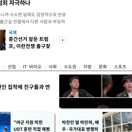
 범죄 자극하나
우니까 사소한 일에도 감정적으로 반응
 출근길 전철에서 다른 사람과 부딪히
서 있으면 짜증이 확 올라오더라고요."
국제
경제
유례없는 폭염이 이어지면서 사소한 자극
중간선거 앞둔 트럼
구윤철 "실거주 3
나 감정적으로 반응하는 사람이 늘고
프, 이란전쟁 출구찾
억 이하 주택은 
도가 불쾌감과 공격성을 높이는 데다
기 속도
담 줄어"
융
산업
IT·바이오
사회
수도권
지방
문화
스포츠
연인 집착에 친구들과 연
"여군 지원 막힌
박찬민 딸 박민하, 배
UDT 훈련 직접 해봤
우·국가대표 병행하