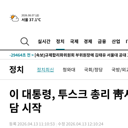
-2543초 전 >
이란, 호르무즈서 "적국 목표물들"과 대치로 남부 케슘섬
2026.08.07 (금)
서울 37.1℃
례 큰 폭발음
-31598초 전 >
[속보]종합특검, '계엄 수용공간 확보' 신용해 前교정본
-30471초 전 >
외신들도 주목한 韓축구 파문…"국민적 공분에 수사 재개
-30442초 전 >
11시간 압수수색에 성접대 파문까지…'쑥대밭' 된 축구
실시간
정치
국제
경제
금융
산업
-29464초 전 >
[속보]규제합리화위원회 부위원장에 김태유 서울대 공대
병태 후임
-25822초 전 >
[속보]국힘 윤리위, '돌려차기 발언' 진종오·서범수 징계
-21147초 전 >
[속보] 7월 중국 수출 23.9%↑ 수입 27.5%↑…무역총
정치
정치최신
청와대
국회/정당
국방/외
25.3%↑
-18307초 전 >
[속보]'채상병 순직 책임' 임성근, 항소심도 징역 3년
-18173초 전 >
[속보]종합특검, '관저이전 봐주기 감사' 유병호 구속기소
-14773초 전 >
민주 콩고 에볼라환자 4천명 돌파, 4053명 발생 1850명
이 대통령, 투스크 총리 
-14023초 전 >
[속보]'300억원대 사기 혐의' 차가원 대표 구속 송치
담 시작
-13217초 전 >
"미 전국적 살모네라 식중독 원인은 멕시코산 할라피뇨"--
-11730초 전 >
[속보]경찰·노동부, HL만도 평택사업장 끼임 사망 관련
-11611초 전 >
[속보]합수본, '투표율 허위 입력' 중앙·서울·경기도 선관
등록 2026.04.13 11:10:53
수정 2026.04.13 12:10:24
압수수색
-11366초 전 >
[속보]원·달러 환율, 오전 9시 1423.8원