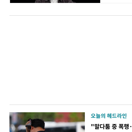
오늘의 헤드라인
"말다툼 중 폭행