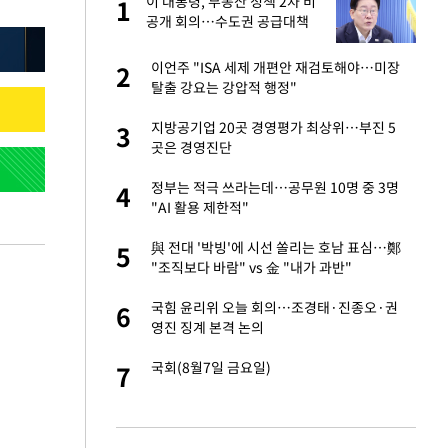
건물
이 대통령, 부동산 정책 2차 비
1
1
공개 회의…수도권 공급대책
집중 점검
친구들과 연락 끊어"
이언주 "ISA 세제 개편안 재검토해야…미장
2
2
탈출 강요는 강압적 행정"
련 직접 해봤습니
지방공기업 20곳 경영평가 최상위…부진 5
3
3
'완벽 소화'
곳은 경영진단
·국가대표 병행하더
정부는 적극 쓰라는데…공무원 10명 중 3명
4
4
"AI 활용 제한적"
 속도내는 K-제약
與 전대 '박빙'에 시선 쏠리는 호남 표심…鄭
5
5
"조직보다 바람" vs 金 "내가 과반"
용객 제한을" vs
국힘 윤리위 오늘 회의…조경태·진종오·권
6
6
"
영진 징계 본격 논의
하 주택은 보유·양도
국회(8월7일 금요일)
7
7