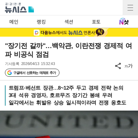
메인
랭킹
섹션
포토
"장기전 갈까"…백악관, 이란전쟁 경제적 여
파 비공식 점검
기사등록
2026/04/13 15:32:43
가
가
구글에서 선호하는 매체로 추가
트럼프·베선트 장관…8~12주 두고 경제 전략 논의
3대 석유 경영자, 호르무즈 장기간 봉쇄 우려
일각에서는 휘발유 상승 일시적이라며 전쟁 옹호도