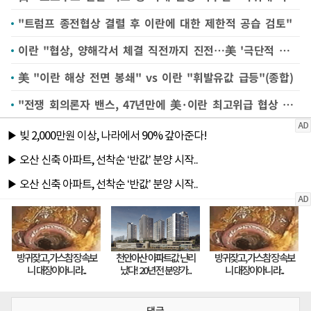
"트럼프 종전협상 결렬 후 이란에 대한 제한적 공습 검토"
이란 "협상, 양해각서 체결 직전까지 진전…美 '극단적 요구' 결렬"
美 "이란 해상 전면 봉쇄" vs 이란 "휘발유값 급등"(종합)
"전쟁 회의론자 밴스, 47년만에 美·이란 최고위급 협상 이끌었으나 실패"
댓글