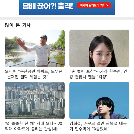
많이 본 기사
오세훈 "용산공원 아파트, 노무현
"손 떨림 포착"…카라 한승연, 건
·문재인 철학 뒤집는 것"
강 괜찮나 팬들 '걱정'
'덜 똘똘한 한 채' 시대 오나…20
김희철, 거꾸로 걸린 광복절 태극
억대 아파트에 쏠리는 관심[세제
기 현수막에 "X돌았네"
개편, 그 이후②]