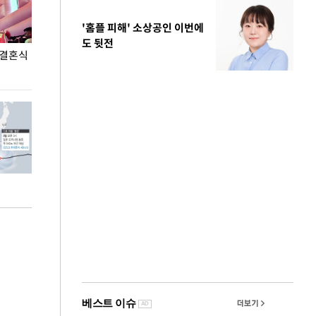
'홈플 피해' 소상공인 이번에
도 뒷전
 결혼식
폭염으로 멈춘 프로야구… 발걸음 돌리는 팬들
이 대통령, '청
총력 대응'