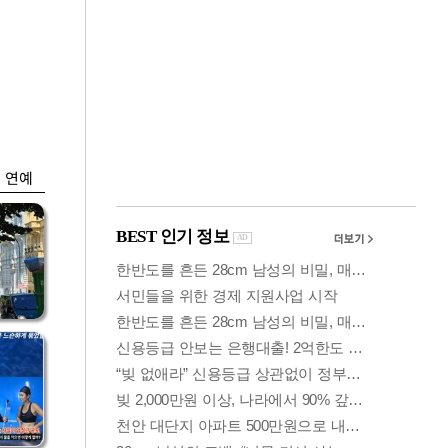
금융
입찰
"집값 더 뛰기 전 사
효성
자"…보금자리론 수
요 폭증
연예