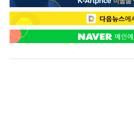
-14342초 전 >
이란, 호르무즈서 "적국 목표물들"과 대치로 남부 케슘섬
례 큰 폭발음
-13057초 전 >
[속보]美, 폴리실리콘 수입 규제…파생제품 15% 관세, 1
발효
-11208초 전 >
[속보]트럼프, 美 원정출산 금지 행정명령 서명
-8908초 전 >
[속보] 뉴욕증시, 일제 하락 마감…나스닥 0.06%↓