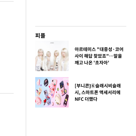
피플
아르테미스 "대중성·코어
사이 해답 찾았죠"…알을
깨고 나온 '초자아'
[부니콘]⑥슬래시비슬래
시, 스마트폰 액세서리에
NFC 더했다