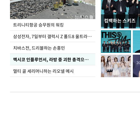
컴백하는 스키즈
입추 코앞인데 전
트리니티항공 승무원의 워킹
삼성전자, 7일부터 갤럭시 Z 폴드8 울트라·폴드8·플립8 출시
치바스전, 드리블하는 손흥민
멕시코 인플루언서, 라방 중 괴한 총격으로 사망
멀티 골 세리머니하는 리오넬 메시