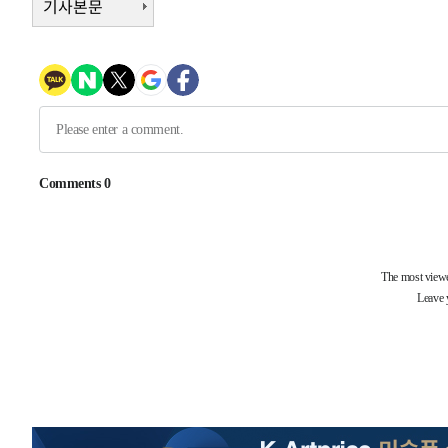
기사본문
례 큰 폭발음
-13057초 전 >
[속보]美, 폴리실리콘 수입 규제…파생제품 15% 관세, 1
발효
-11208초 전 >
[속보]트럼프, 美 원정출산 금지 행정명령 서명
-8908초 전 >
[속보] 뉴욕증시, 일제 하락 마감…나스닥 0.06%↓
-30106초 전 >
[속보]'채상병 순직 책임' 임성근, 항소심도 징역 3년
-29972초 전 >
[속보]종합특검, '관저이전 봐주기 감사' 유병호 구속기소
-26572초 전 >
민주 콩고 에볼라환자 4천명 돌파, 4053명 발생 1850명
-25822초 전 >
[속보]'300억원대 사기 혐의' 차가원 대표 구속 송치
-25016초 전 >
"미 전국적 살모네라 식중독 원인은 멕시코산 할라피뇨"--
-23529초 전 >
[속보]경찰·노동부, HL만도 평택사업장 끼임 사망 관련
-23410초 전 >
[속보]합수본, '투표율 허위 입력' 중앙·서울·경기도 선관
압수수색
-23165초 전 >
[속보]원·달러 환율, 오전 9시 1423.8원
-22961초 전 >
[속보]삼성전자·SK하이닉스 동반 강보합…1%대 상승 
-22947초 전 >
[속보]코스닥, 5.95포인트(0.74%) 상승한 807.62개장
-22915초 전 >
[속보]코스피, 6300선 재탈환…1.09% 오른 6365.07 
-20080초 전 >
시리아 다마스쿠스 교외에서 미니버스 폭발.. 14명 부상, 
태
-19378초 전 >
입추에도 극한더위…서울 낮 39도 '폭염중대경보'