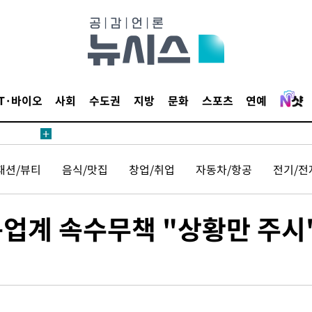
 사망
IT·바이오
사회
수도권
지방
문화
스포츠
연예
 CDC
 압수수색
패션/뷰티
음식/맛집
창업/취업
자동차/항공
전기/전
위 등 9곳
출발
업계 속수무책 "상황만 주시
개장
3명은 중
에서 두차