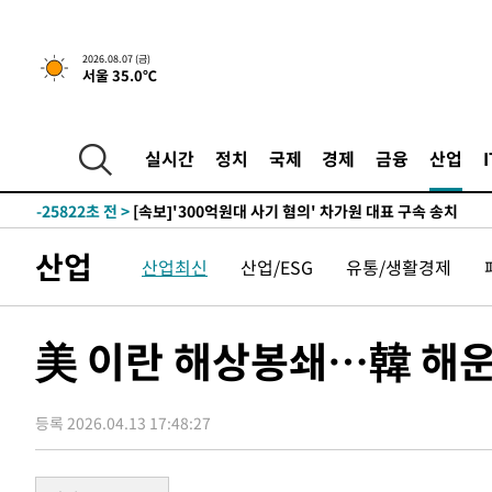
-8908초 전 >
[속보] 뉴욕증시, 일제 하락 마감…나스닥 0.06%↓
2026.08.07 (금)
서울 35.0℃
-30106초 전 >
[속보]'채상병 순직 책임' 임성근, 항소심도 징역 3년
-29972초 전 >
[속보]종합특검, '관저이전 봐주기 감사' 유병호 구속기소
-26572초 전 >
민주 콩고 에볼라환자 4천명 돌파, 4053명 발생 1850명
실시간
정치
국제
경제
금융
산업
-25822초 전 >
[속보]'300억원대 사기 혐의' 차가원 대표 구속 송치
-25016초 전 >
"미 전국적 살모네라 식중독 원인은 멕시코산 할라피뇨"--
-23529초 전 >
[속보]경찰·노동부, HL만도 평택사업장 끼임 사망 관련
산업
산업최신
산업/ESG
유통/생활경제
-23410초 전 >
[속보]합수본, '투표율 허위 입력' 중앙·서울·경기도 선관
압수수색
-23165초 전 >
[속보]원·달러 환율, 오전 9시 1423.8원
-22961초 전 >
[속보]삼성전자·SK하이닉스 동반 강보합…1%대 상승 
美 이란 해상봉쇄…韓 해운
-22947초 전 >
[속보]코스닥, 5.95포인트(0.74%) 상승한 807.62개장
-22915초 전 >
[속보]코스피, 6300선 재탈환…1.09% 오른 6365.07 
등록 2026.04.13 17:48:27
-20080초 전 >
시리아 다마스쿠스 교외에서 미니버스 폭발.. 14명 부상, 
태
-19378초 전 >
입추에도 극한더위…서울 낮 39도 '폭염중대경보'
-14342초 전 >
이란, 호르무즈서 "적국 목표물들"과 대치로 남부 케슘섬