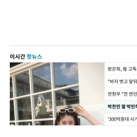
이시간
핫뉴스
방은희, 母 고독
전현무 "전 연
'300억원대 사