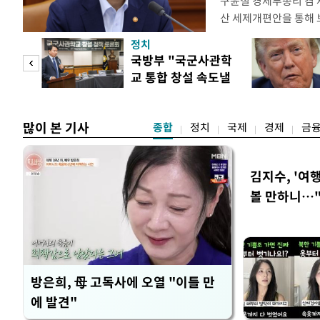
구윤철 경제부총리 겸 
산 세제개편안을 통해
지적에 대해 "사는(실거
정치
어들고 나중에 팔 때 
"사적
국방부 "국군사관학
총리는 이날 오전 MBC
교 통합 창설 속도낼
터뷰에서 "이게(30억원
 차
것"
많이 본 기사
종합
정치
국제
경제
금
김지수, '여행
볼 만하니…
방은희, 母 고독사에 오열 "이틀 만
에 발견"