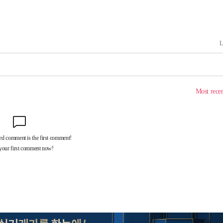
20일 후
 사망
 CDC
 압수수색
위 등 9곳
출발
개장
3명은 중