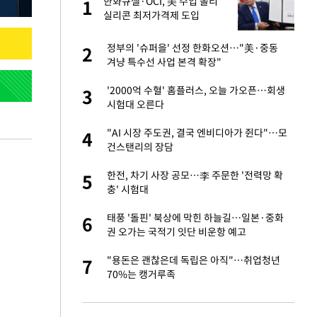
"이
한화큐셀·OCI, 美 수입 폴리
1
1
실리콘 최저가격제 도입
에…"공정 경쟁·수익성 개선
환영"
신 근황 "가볼 만하
정부의 '슈퍼을' 선정 한화오션…"美·중동
2
2
겨냥 특수선 사업 본격 확장"
 했다"…탈북민 김
'2000억 수혈' 홈플러스, 오늘 가오픈…회생
3
3
 회상
시험대 오른다
련 직접 해봤습니
"AI 시장 주도권, 결국 엔비디아가 쥔다"…모
4
4
'완벽 소화'
건스탠리의 장담
 속도내는 K-제약
한전, 차기 사장 공모…李 주문한 '전력망 확
5
5
충' 시험대
 폴리실리콘 최저가
태풍 '돌핀' 북상에 막힌 하늘길…일본·중화
6
6
·수익성 개선 환
권 오가는 국적기 잇단 비운항 예고
용객 제한을" vs
"용돈은 괜찮은데 독립은 아직"…취업청년
7
7
"
70%는 캥거루족