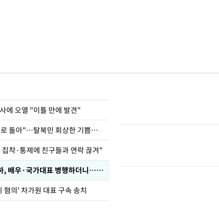
사에 오열 "이틀 만에 발견"
"바지 벗고 앞뒤로 돌아"…탈북민 회상한 기쁨조 검사
인 집착·통제에 친구들과 연락 끊겨"
박찬민 딸 박민하, 배우·국가대표 병행하더니…근황이
기 혐의' 차가원 대표 구속 송치