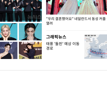
국엔 찜통 더위
"우리 결혼했어요" 네덜란드서 동성 커플
열려
그래픽뉴스
태풍 '돌핀' 예상 이동
경로