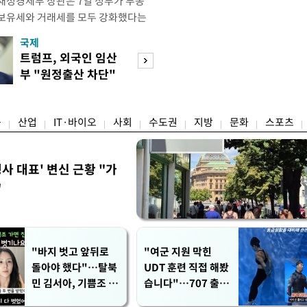
재정경제부 장관은 7일 정부가 부동
 보유세와 거래세를 모두 강화했다는
주) 30억원 이하 주택은 보유세도 줄
국제
경제
양도세도 줄어든다"고 설명했다. 구 부
트럼프, 외국인 임산
[단독]국가계약 
 라디오 '김종배의 시선집중'과의 인
부 "원정출산 차단"
제한 손본다…실
 이하 주택이) 99% 정도 된다.
명령
검토
융
산업
IT·바이오
사회
수도권
지방
문화
스포츠
사 대표' 변신 근황 "가
"
"바지 벗고 앞뒤로
"여군 지원 막힌
돌아야 했다"…탈북
UDT 훈련 직접 해봤
민 김서아, 기쁨조 검
습니다"…707 출신
사 수치심 회상
女유튜버 '완벽 소