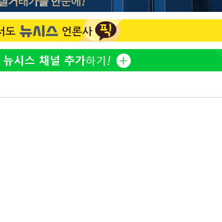
방은희, 母 고독사에 오열 
1
틀 만에 발견"
에서 두차
20일 후
김지수, '여행사 대표' 변
2
니…"
"바지 벗고 앞뒤로 돌아야
3
서아, 기쁨조 검사 수치심
"여군 지원 막힌 UDT 훈
4
다"…707 출신 女유튜버 
"신약 찾자"…정부 과제로
5
바이오
한화큐셀·OCI, 美 수입
6
격제 도입에…"공정 경쟁
영"
"한강수영장, 문신 노출 이
7
"출입 막는 건 명백한 차별