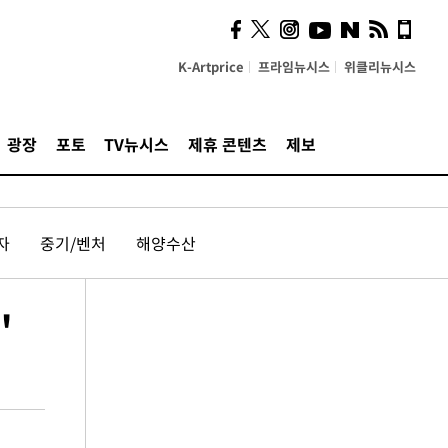
K-Artprice
프라임뉴시스
위클리뉴시스
광장
포토
TV뉴시스
제휴 콘텐츠
제보
자
중기/벤처
해양수산
"