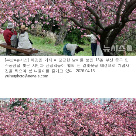
[부산=뉴시스] 하경민 기자 = 포근한 날씨를 보인 13일 부산 중구 민
주공원을 찾은 시민과 관광객들이 활짝 핀 겹벚꽃을 배경으로 기념사
진을 찍으며 봄 나들이를 즐기고 있다. 2026.04.13.
yulnetphoto@newsis.com