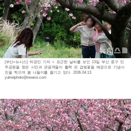
[부산=뉴시스] 하경민 기자 = 포근한 날씨를 보인 13일 부산 중구 민
주공원을 찾은 시민과 관광객들이 활짝 핀 겹벚꽃을 배경으로 기념사
진을 찍으며 봄 나들이를 즐기고 있다. 2026.04.13.
yulnetphoto@newsis.com