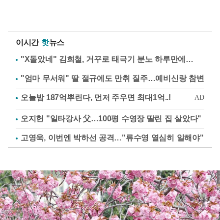
이시간
핫
뉴스
"X돌았네" 김희철, 거꾸로 태극기 분노 하루만에…
"엄마 무서워" 딸 절규에도 만취 질주…예비신랑 참변
오지헌 "일타강사 父…100평 수영장 딸린 집 살았다"
고영욱, 이번엔 박하선 공격…"류수영 열심히 일해야"