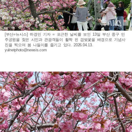
[부산=뉴시스] 하경민 기자 = 포근한 날씨를 보인 13일 부산 중구 민
주공원을 찾은 시민과 관광객들이 활짝 핀 겹벚꽃을 배경으로 기념사
진을 찍으며 봄 나들이를 즐기고 있다. 2026.04.13.
yulnetphoto@newsis.com