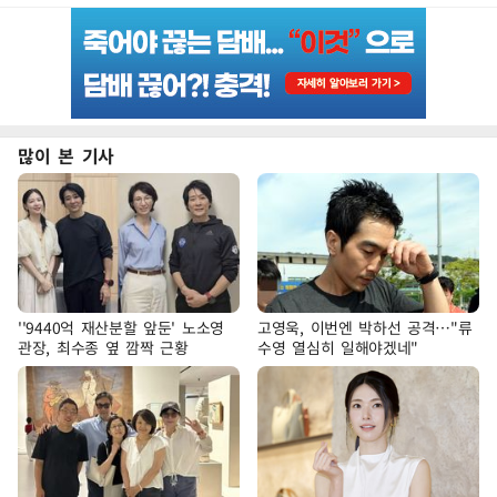
많이 본 기사
''9440억 재산분할 앞둔' 노소영
고영욱, 이번엔 박하선 공격…"류
관장, 최수종 옆 깜짝 근황
수영 열심히 일해야겠네"