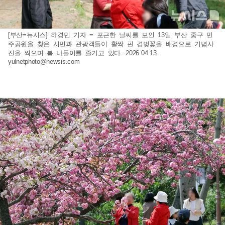
[부산=뉴시스] 하경민 기자 = 포근한 날씨를 보인 13일 부산 중구 민
주공원을 찾은 시민과 관광객들이 활짝 핀 겹벚꽃을 배경으로 기념사
진을 찍으며 봄 나들이를 즐기고 있다. 2026.04.13.
yulnetphoto@newsis.com