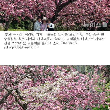
[부산=뉴시스] 하경민 기자 = 포근한 날씨를 보인 13일 부산 중구 민
주공원을 찾은 시민과 관광객들이 활짝 핀 겹벚꽃을 배경으로 기념사
진을 찍으며 봄 나들이를 즐기고 있다. 2026.04.13.
yulnetphoto@newsis.com