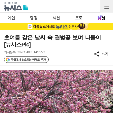
메인
랭킹
섹션
포토
초여름 같은 날씨 속 겹벚꽃 보며 나들이
[뉴시스Pic]
기사등록
2026/04/13 14:35:22
가
가
구글에서 선호하는 매체로 추가