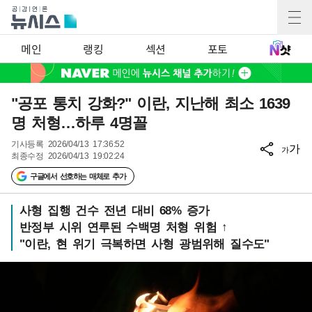
메인
랭킹
섹션
포토
"공포 통치 강화?" 이란, 지난해 최소 1639
명 처형…하루 4명꼴
기사등록
2026/04/13 17:36:52
가
가
최종수정
2026/04/13 19:02:24
구글에서 선호하는 매체로 추가
사형 집행 건수 전년 대비 68% 증가
반정부 시위 연루된 수백명 처형 위험 ↑
"이란, 현 위기 극복하면 사형 광범위해 질수도"