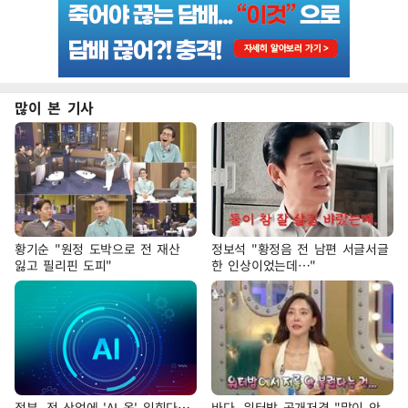
많이 본 기사
황기순 "원정 도박으로 전 재산
정보석 "황정음 전 남편 서글서글
잃고 필리핀 도피"
한 인상이었는데…"
정부, 전 산업에 'AI 옷' 입힌다…
바다, 워터밤 공개저격 "말이 안