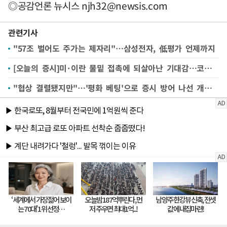
◎공감언론 뉴시스
njh32@newsis.com
관련기사
"57조 벌어도 주가는 제자리"…삼성전자, 低평가 언제까지
[오늘의 증시]미·이란 물밑 접촉에 되살아난 기대감…코스피, 강세 출발할까
"협상 결렬됐지만"…'평화 베팅'으로 증시 방어 나선 개미군단