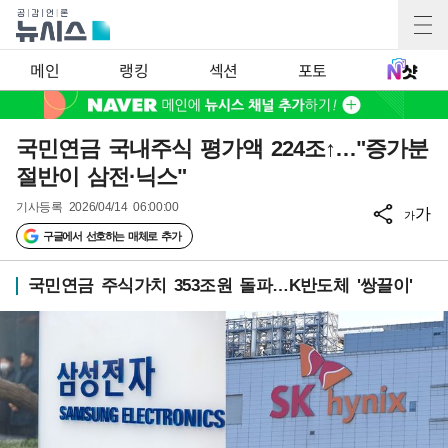
메인
랭킹
섹션
포토
국민연금 국내주식 평가액 224조↑…"증가분
절반이 삼전·닉스"
기사등록
2026/04/14 06:00:00
가
가
구글에서 선호하는 매체로 추가
국민연금 주식가치 353조원 돌파…K반도체 '쌍끌이'