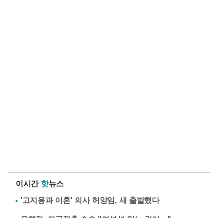
이시간
핫
뉴스
'고지용과 이혼' 의사 허양임, 새 출발했다