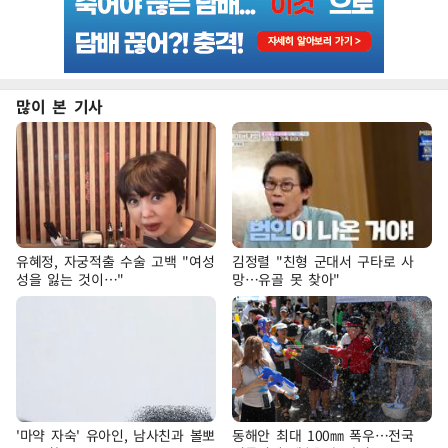
많이 본 기사
유혜정, 자궁적출 수술 고백 "여성
김정렬 "친형 군대서 구타로 사
성을 잃는 것이…"
망…유골 못 찾아"
'마약 자숙' 유아인, 남사친과 볼뽀
동해안 최대 100㎜ 폭우…전국