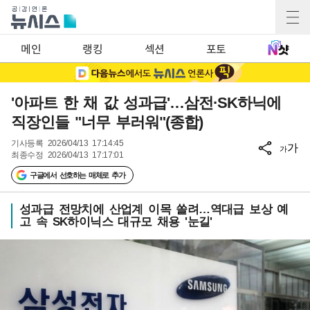
메인
랭킹
섹션
포토
'아파트 한 채 값 성과급'…삼전·SK하닉에
직장인들 "너무 부러워"(종합)
기사등록
2026/04/13 17:14:45
가
가
최종수정
2026/04/13 17:17:01
구글에서 선호하는 매체로 추가
성과급 전망치에 산업계 이목 쏠려…역대급 보상 예
고 속 SK하이닉스 대규모 채용 '눈길'