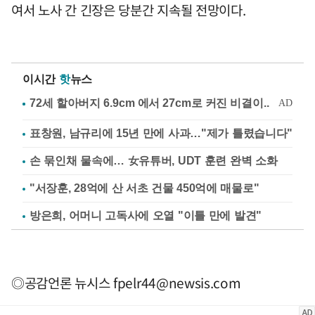
여서 노사 간 긴장은 당분간 지속될 전망이다.
이시간
핫
뉴스
표창원, 남규리에 15년 만에 사과…"제가 틀렸습니다"
손 묶인채 물속에… 女유튜버, UDT 훈련 완벽 소화
"서장훈, 28억에 산 서초 건물 450억에 매물로"
방은희, 어머니 고독사에 오열 "이틀 만에 발견"
◎공감언론 뉴시스
fpelr44@newsis.com