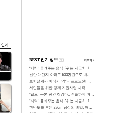
금융
…
'가격 왜곡 논란' 프
 중
리장 상·하한가 한시
금지
연예