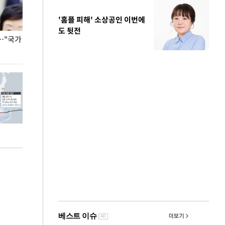
'홈플 피해' 소상공인 이번에
도 뒷전
…"국가
홈플러스, 67개 점포 가오픈… 13일 정식 개장
오세훈 서울시장,
환경 점검