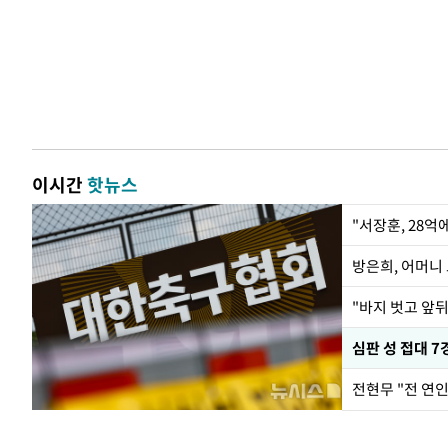
이시간
핫뉴스
"서장훈, 28억
방은희, 어머니 
"바지 벗고 앞
심판 성 접대 7
전현무 "전 연