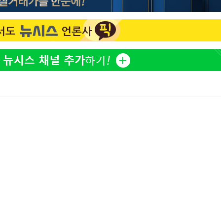
"서장훈, 28억에 산 서초 
1
450억에 매물로"
 교수…이
 절차 개시
전현무 "전 연인 집착에 
2
액
"여군 지원 막힌 UDT 훈
3
다"…707 출신 女유튜버 
사망
박찬민 딸 박민하, 배우
4
니…여유로운 근황 공개
CDC
"한강수영장, 문신 노출 이
5
압수수색
"출입 막는 건 명백한 차별
 등 9곳
"신약 찾자"…정부 과제로
6
바이오
구윤철 "실거주 30억 이
7
세 모두 완화"