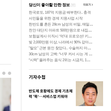
기자수첩
반도체 호황에도 경제 기초체
력 '뚝‘…서비스업 키워야