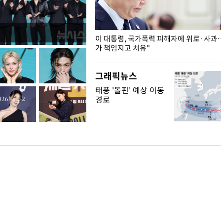
개구리밥
이 대통령, 국가폭력 피해자에 위로·사과
가 책임지고 치유"
그래픽뉴스
태풍 '돌핀' 예상 이동
경로