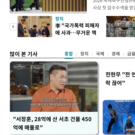
2026 국제축구연맹(F
사상 첫 압수수색을 받
거지면서 그야말로 쑥대
정치
심판 성 접대 파문까지
 두
李 "국가폭력 피해자
돌이킬 수 없는 지경까지
에 사과…무거운 책
홍명보 전 감독을 국가
 정도
임감"
많이 본 기사
종합
정치
국제
경제
금
전현무 "전 
락 끊어"
"서장훈, 28억에 산 서초 건물 450
억에 매물로"