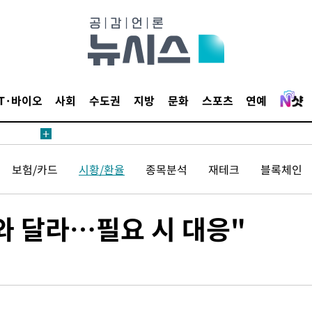
 등 9곳
요 선제 대
단
무'
IT·바이오
사회
수도권
지방
문화
스포츠
연예
 마쳐
보험/카드
시황/환율
종목분석
재테크
블록체인
부장 기소
"
와 달라…필요 시 대응"
협회
 교수…이
 절차 개시
액