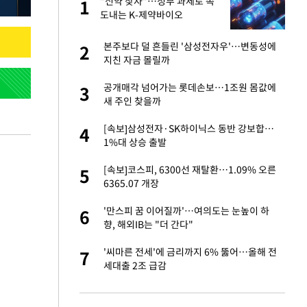
건물
"신약 찾자"…정부 과제로 속
1
1
도내는 K-제약바이오
친구들과 연락 끊어"
본주보다 덜 흔들린 '삼성전자우'…변동성에
2
2
지친 자금 몰릴까
련 직접 해봤습니
공개매각 넘어가는 롯데손보…1조원 몸값에
3
3
'완벽 소화'
새 주인 찾을까
·국가대표 병행하더
[속보]삼성전자·SK하이닉스 동반 강보합…
4
4
1%대 상승 출발
용객 제한을" vs
[속보]코스피, 6300선 재탈환…1.09% 오른
5
5
"
6365.07 개장
 속도내는 K-제약
'만스피 꿈 이어질까'…여의도는 눈높이 하
6
6
향, 해외IB는 "더 간다"
하 주택은 보유·양도
'씨마른 전세'에 금리까지 6% 뚫어…올해 전
7
7
세대출 2조 급감