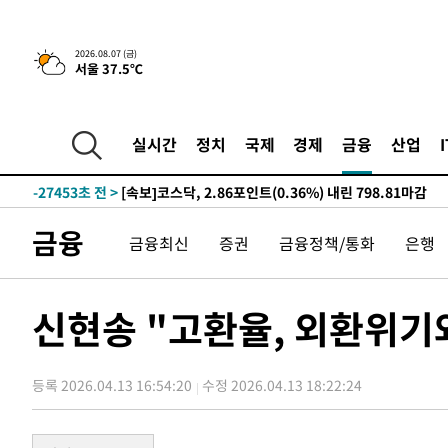
-4378초 전 >
[속보]합수본, '투표율 허위 입력' 중앙·서울·경기도 선관위
2026.08.07 (금)
서울 37.5℃
압수수색
-31610초 전 >
SK하이닉스, 용인·청주 팹에 54조 투자…"AI 메모리 수
응"
-28466초 전 >
여자배구 이재영·이다영 자매, 아제르바이잔 투란VC 입
-27719초 전 >
외국인 심판 성 접대 7경기 들여다보니…한국 축구 '5승 2
실시간
정치
국제
경제
금융
산업
-27453초 전 >
[속보]코스닥, 2.86포인트(0.36%) 내린 798.81마감
-27406초 전 >
[속보]코스피, 6200선 약보합…0.60% 내린 6258.77에
-27386초 전 >
[속보]원·달러 환율, 7.7원 내린 1416.1원 마감
금융
금융최신
증권
금융정책/통화
은행
-27275초 전 >
[속보] 노원서 40.1도 관측…서울, 2018년 이후 첫 40도
-24365초 전 >
[속보]종합특검, '계엄 수용공간 확보' 신용해 前교정본
-23238초 전 >
외신들도 주목한 韓축구 파문…"국민적 공분에 수사 재개
신현송 "고환율, 외환위기
-23209초 전 >
11시간 압수수색에 성접대 파문까지…'쑥대밭' 된 축구
-22231초 전 >
[속보]규제합리화위원회 부위원장에 김태유 서울대 공대
병태 후임
등록 2026.04.13 16:54:20
수정 2026.04.13 18:22:24
-18589초 전 >
[속보]국힘 윤리위, '돌려차기 발언' 진종오·서범수 징계
-13914초 전 >
[속보] 7월 중국 수출 23.9%↑ 수입 27.5%↑…무역총
25.3%↑
-11074초 전 >
[속보]'채상병 순직 책임' 임성근, 항소심도 징역 3년