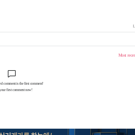
사망
CDC
압수수색
 등 9곳
요 선제 대
단
무'
 마쳐
부장 기소
"
협회