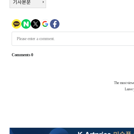
기사본문
-10940초 전 >
[속보]종합특검, '관저이전 봐주기 감사' 유병호 구속기소
-7540초 전 >
민주 콩고 에볼라환자 4천명 돌파, 4053명 발생 1850명 
-6790초 전 >
[속보]'300억원대 사기 혐의' 차가원 대표 구속 송치
-5984초 전 >
"미 전국적 살모네라 식중독 원인은 멕시코산 할라피뇨"-- 
-4497초 전 >
[속보]경찰·노동부, HL만도 평택사업장 끼임 사망 관련 
-4378초 전 >
[속보]합수본, '투표율 허위 입력' 중앙·서울·경기도 선관위
압수수색
-31610초 전 >
SK하이닉스, 용인·청주 팹에 54조 투자…"AI 메모리 수
응"
-28466초 전 >
여자배구 이재영·이다영 자매, 아제르바이잔 투란VC 입
-27719초 전 >
외국인 심판 성 접대 7경기 들여다보니…한국 축구 '5승 2
-27453초 전 >
[속보]코스닥, 2.86포인트(0.36%) 내린 798.81마감
-27406초 전 >
[속보]코스피, 6200선 약보합…0.60% 내린 6258.77에
-27386초 전 >
[속보]원·달러 환율, 7.7원 내린 1416.1원 마감
-27275초 전 >
[속보] 노원서 40.1도 관측…서울, 2018년 이후 첫 40도
-24365초 전 >
[속보]종합특검, '계엄 수용공간 확보' 신용해 前교정본
-23238초 전 >
외신들도 주목한 韓축구 파문…"국민적 공분에 수사 재개
-23209초 전 >
11시간 압수수색에 성접대 파문까지…'쑥대밭' 된 축구