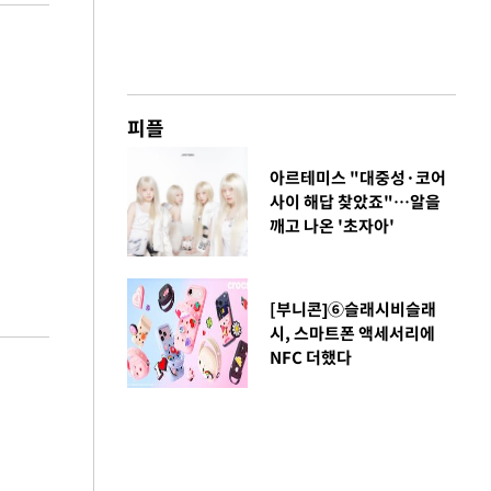
피플
아르테미스 "대중성·코어
사이 해답 찾았죠"…알을
깨고 나온 '초자아'
[부니콘]⑥슬래시비슬래
시, 스마트폰 액세서리에
NFC 더했다