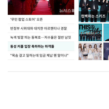
컴백하는 스키즈
지석천 뒤덮은 
'무민 팝업 스토어' 오픈
반정부 시위대와 대치한 아르헨티나 경찰
녹색 빛깔 띄는 동복호…저수율은 절반 남짓
동성 커플 입장 축하하는 하객들
"목숨 걸고 일하는데 임금 체납 웬 말이냐"