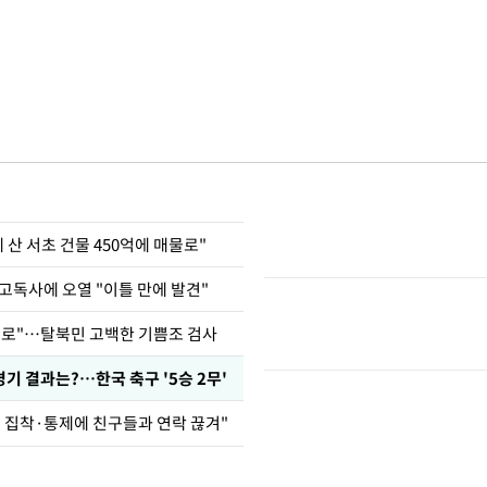
에 산 서초 건물 450억에 매물로"
고독사에 오열 "이틀 만에 발견"
뒤로"…탈북민 고백한 기쁨조 검사
경기 결과는?…한국 축구 '5승 2무'
인 집착·통제에 친구들과 연락 끊겨"