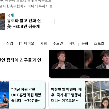
IFA) 북중미 월드컵 실패 후폭풍으로
은 대한축구협회가 비위 의혹까지 불
밭이 됐다. 특히 10년도 넘은 외국인
국제
경제
 파묘되면서 축구협회를 향한 불신은
유로화 팔고 엔화 산
수도권 고용 급랭
 이르렀다. 축구협회는 2024년 7월
美…ECB엔 뒤늦게
전국 취업자 10명
대표팀 사령탑으로 선임한 뒤
통보
1명뿐
융
산업
IT·바이오
사회
수도권
지방
문화
스포츠
연인 집착에 친구들과 연
"여군 지원 막힌
박찬민 딸 박민하, 배
UDT 훈련 직접 해봤
우·국가대표 병행하
습니다"…707 출신
더니…여유로운 근
女유튜버 '완벽 소
황 공개