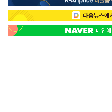
-22231초 전 >
[속보]규제합리화위원회 부위원장에 김태유 서울대 공대
병태 후임
-18589초 전 >
[속보]국힘 윤리위, '돌려차기 발언' 진종오·서범수 징계
-13914초 전 >
[속보] 7월 중국 수출 23.9%↑ 수입 27.5%↑…무역총
25.3%↑
-11074초 전 >
[속보]'채상병 순직 책임' 임성근, 항소심도 징역 3년
-10940초 전 >
[속보]종합특검, '관저이전 봐주기 감사' 유병호 구속기소
-7540초 전 >
민주 콩고 에볼라환자 4천명 돌파, 4053명 발생 1850명 
-6790초 전 >
[속보]'300억원대 사기 혐의' 차가원 대표 구속 송치
-5984초 전 >
"미 전국적 살모네라 식중독 원인은 멕시코산 할라피뇨"-- 
-4497초 전 >
[속보]경찰·노동부, HL만도 평택사업장 끼임 사망 관련 
-4378초 전 >
[속보]합수본, '투표율 허위 입력' 중앙·서울·경기도 선관위
압수수색