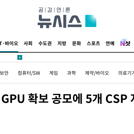
용할까
침 준수"
수수색
태세 강
IT·바이오
사회
수도권
지방
문화
스포츠
연예
보안
컴퓨터/SW
게임
과학
제약/바이오
의료기
어"
GPU 확보 공모에 5개 CSP 
·당황'
'
 혐의