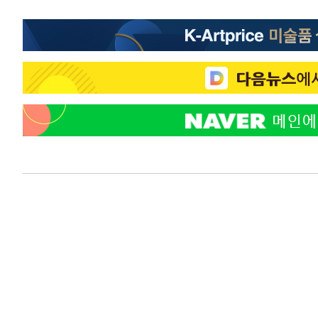
-12584초 전 >
서울 낮 37.9도, 올여름 최고치 경신…영등포 순간 '40도
-12146초 전 >
[속보]종합특검, 대검 추가 압수수색…내란 중요임무종사
-8241초 전 >
[속보]코스닥, 800p 회복…0.26% 오른 801.67 마감
-8171초 전 >
[속보]코스피, 301.88포인트(4.58%) 내린 6296.38 마감
-8036초 전 >
[속보]원·달러 환율, 0.7원 내린 1423.8원 마감
-5635초 전 >
"여기 떨어졌다"…다누리, 스페이스X 로켓 달 충돌 흔적 
-2680초 전 >
손흥민, 5경기 연속골 실패…LAFC는 승부차기 끝 과달라
1시간 전 >
내일까지 39도 '펄펄'…기상청 "태풍 지나며 폭염 잠시 꺾인
1시간 전 >
트럼프, 한국계 진보 주지사 후보 맹공…"공산주의가 최대 위
1시간 전 >
"美간섭에 합의 지연"…트럼프, '이란 호르무즈 통제권' 수