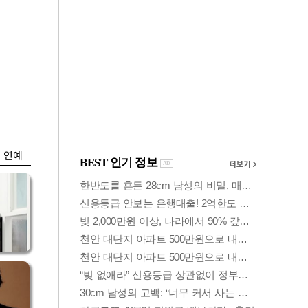
금융
개
외국인 폭풍매도에
 우
코스피 6200선 주저
앉아
연예