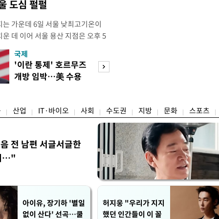
울 도심 펄펄
는 가운데 6일 서울 낮최고기온이
운 데 이어 서울 용산 지점은 오후 5
치솟으며 40도 턱밑까지 육박했다. 기상
국제
경제
 4시5분 서울 낮최고기온은 종관기상
'이란 통제' 호르무즈
초고가 겨냥 세제
7.9도까지 올라 올여름 최고 기록을 경신
개방 임박…美 수용
편…전월세 '유탄'
5위에 해당하는 수치
할까
려
융
산업
IT·바이오
사회
수도권
지방
문화
스포츠
음 전 남편 서글서글한
…"
아이유, 장기하 '별일
허지웅 "우리가 지지
없이 산다' 선곡…쿨
했던 인간들이 이 꼴