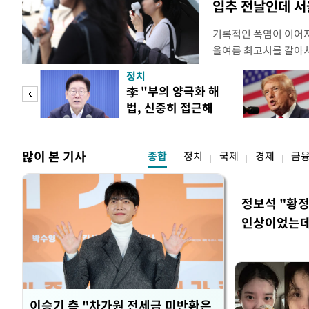
입추 전날인데 서
기록적인 폭염이 이어지
올여름 최고치를 갈아치
시15분 39.9도까지 
정치
청에 따르면 이날 오후
"사적
李 "부의 양극화 해
관측(ASOS) 기준 3
법, 신중히 접근해
했다. 관측 이래 역대 
 차이
야"
많이 본 기사
종합
정치
국제
경제
금
정보석 "황정
인상이었는데
이승기 측 "차가원 전세금 미반환은