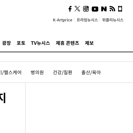
K-Artprice
프라임뉴시스
위클리뉴시스
광장
포토
TV뉴시스
제휴 콘텐츠
제보
기/헬스케어
병의원
건강/질환
출산/육아
지