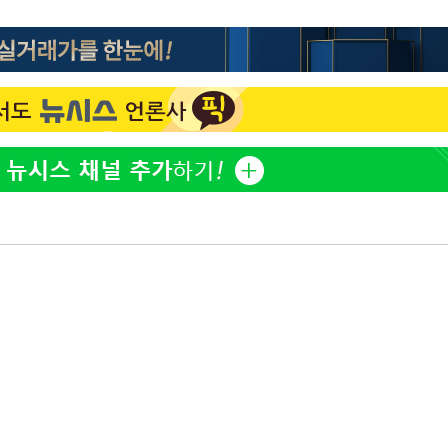
이승기 측 "차가원 전세금 
1
반환은 고도의 사기 수법
'
벌 원해"
 혐의
정보석 "황정음 전 남편 
2
었는데…"
아이유, 장기하 '별일 없
3
일상 공개
포착
허지웅 "우리가 지지했던 
4
하라 격파
들었다"…형소법 개정에 
다"
김혜수 "우린 돈 받고 일
협"
5
는 만큼 해내야"
용할까
[속보]산업장관 "李정부,
6
정 전력 위해 불가피"
'아들아 요양원은 싫다'…
7
도 집 거주 희망