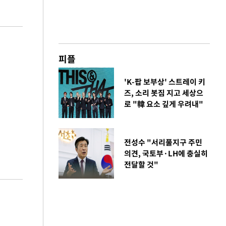
피플
'K-팝 보부상' 스트레이 키
즈, 소리 봇짐 지고 세상으
로 "韓 요소 깊게 우려내"
전성수 "서리풀지구 주민
의견, 국토부·LH에 충실히
전달할 것"