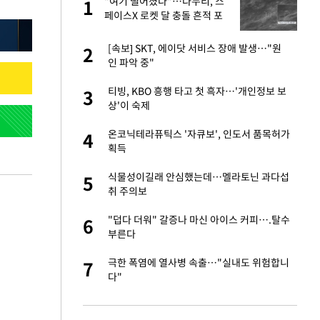
미
"여기 떨어졌다"…다누리, 스
1
1
…엄
페이스X 로켓 달 충돌 흔적 포
착
서글서글한 인상이
[속보] SKT, 에이닷 서비스 장애 발생…"원
2
2
인 파악 중"
이 산다' 선곡…쿨한
티빙, KBO 흥행 타고 첫 흑자…'개인정보 보
3
3
상'이 숙제
인간들이 이 꼴 만
온코닉테라퓨틱스 '자큐보', 인도서 품목허가
4
4
격한 반응
획득
하는 프리랜서…받
식물성이길래 안심했는데…멜라토닌 과다섭
5
5
취 주의보
 원전 반대 안해…안
"덥다 더워" 갈증나 마신 아이스 커피….탈수
6
6
부른다
노인 70%는 아파
극한 폭염에 열사병 속출…"실내도 위험합니
7
7
다"