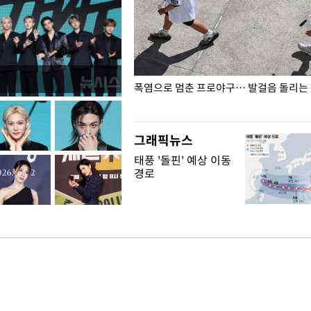
전남광주… 열화상 카메라에 담긴
폭염으로 멈춘 프로야구… 발걸음 돌리는
그래픽뉴스
태풍 '돌핀' 예상 이동
경로