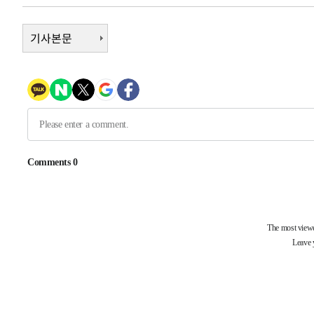
-8036초 전 >
[속보]원·달러 환율, 0.7원 내린 1423.8원 마감
-5635초 전 >
기사본문
"여기 떨어졌다"…다누리, 스페이스X 로켓 달 충돌 흔적 
-2680초 전 >
손흥민, 5경기 연속골 실패…LAFC는 승부차기 끝 과달라
1시간 전 >
내일까지 39도 '펄펄'…기상청 "태풍 지나며 폭염 잠시 꺾인
1시간 전 >
트럼프, 한국계 진보 주지사 후보 맹공…"공산주의가 최대 위
1시간 전 >
"美간섭에 합의 지연"…트럼프, '이란 호르무즈 통제권' 수
-32035초 전 >
축구협회, 15년 전 심판 성 접대 파문에 "현재는 내부 지
-30720초 전 >
경찰, '홍명보는 2순위' 결론냈던 스포츠윤리센터도 압
-16316초 전 >
[속보]합참 "北 발사체는 단거리탄도미사일…감시·경계
화"
-16064초 전 >
日방위성, 北이 동해로 쏜 발사체는 탄도미사일 가능성
-14494초 전 >
[속보] SKT, 에이닷 서비스 장애 발생…"원인 파악 중"
-13900초 전 >
[속보]합참 "북, 동해상으로 미상 발사체 발사"
-13296초 전 >
'낮 최고 39도' 불볕더위…한밤 열대야도 계속[내일날씨]
-13255초 전 >
[속보]7~9일 프로야구 3연전도 폭염 취소…11일 재개
-12917초 전 >
"韓 외환시장 개입 관측 배경엔 美의 대한국 무역적자 있
-12744초 전 >
'월드컵 탈락 후폭풍' 축구협회…초유의 압수수색에 '충격