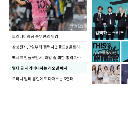
컴백하는 스키즈
입추 하루 앞둔 
트리니티항공 승무원의 워킹
폭염
삼성전자, 7일부터 갤럭시 Z 폴드8 울트라·폴드8·플립8 출시
멕시코 인플루언서, 라방 중 괴한 총격으로 사망
멀티 골 세리머니하는 리오넬 메시
오타니 멀티 홈런에도 다저스는 6연패