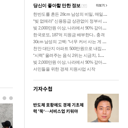
기자수첩
반도체 호황에도 경제 기초체
력 '뚝‘…서비스업 키워야