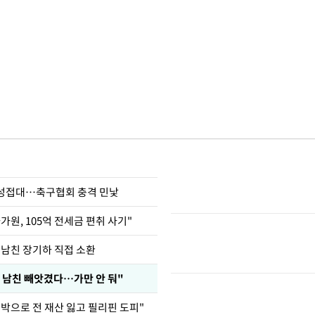
 성접대…축구협회 충격 민낯
가원, 105억 전세금 편취 사기"
 남친 장기하 직접 소환
 남친 빼앗겼다…가만 안 둬"
도박으로 전 재산 잃고 필리핀 도피"