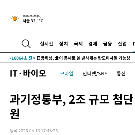
1시간 전 >
"美간섭에 합의 지연"…트럼프, '이란 호르무즈 통제권' 수
2026.08.06 (목)
서울 32.1℃
-32035초 전 >
축구협회, 15년 전 심판 성 접대 파문에 "현재는 내부 지
-30720초 전 >
경찰, '홍명보는 2순위' 결론냈던 스포츠윤리센터도 압
-16316초 전 >
[속보]합참 "北 발사체는 단거리탄도미사일…감시·경계
실시간
정치
국제
경제
금융
산업
화"
-16064초 전 >
日방위성, 北이 동해로 쏜 발사체는 탄도미사일 가능성
-14494초 전 >
[속보] SKT, 에이닷 서비스 장애 발생…"원인 파악 중"
-13900초 전 >
[속보]합참 "북, 동해상으로 미상 발사체 발사"
IT·바이오
모바일
인터넷/SNS
통신
-13296초 전 >
'낮 최고 39도' 불볕더위…한밤 열대야도 계속[내일날씨]
-13255초 전 >
[속보]7~9일 프로야구 3연전도 폭염 취소…11일 재개
-12917초 전 >
"韓 외환시장 개입 관측 배경엔 美의 대한국 무역적자 있
과기정통부, 2조 규모 첨단 
-12744초 전 >
'월드컵 탈락 후폭풍' 축구협회…초유의 압수수색에 '충격
원
-12584초 전 >
서울 낮 37.9도, 올여름 최고치 경신…영등포 순간 '40도
-12146초 전 >
[속보]종합특검, 대검 추가 압수수색…내란 중요임무종사
-8241초 전 >
[속보]코스닥, 800p 회복…0.26% 오른 801.67 마감
등록 2026.04.13 17:48:26
-8171초 전 >
[속보]코스피, 301.88포인트(4.58%) 내린 6296.38 마감