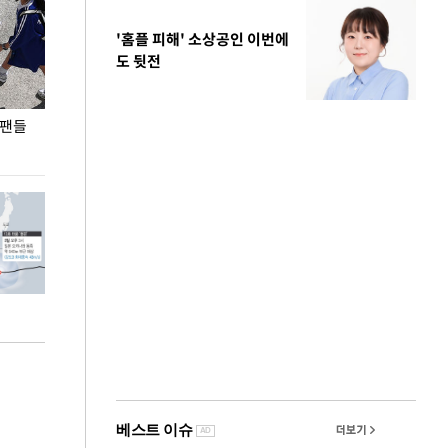
'홈플 피해' 소상공인 이번에
도 뒷전
 팬들
이 대통령, '청년 대책 속도 높여야…폭염 문제도
입추 코앞인데 전
총력 대응'