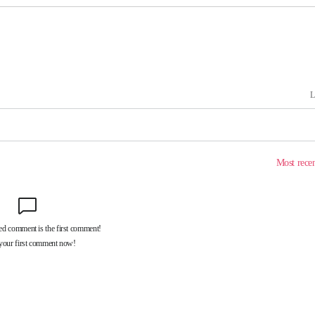
포착
하라 격파
다"
협"
용할까
침 준수"
수수색
태세 강
어"
·당황'