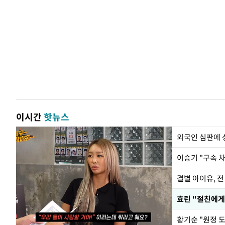
이시간
핫뉴스
외국인 심판에
이승기 "구속 차
결별 아이유, 전
효린 "절친에게
황기순 "원정 