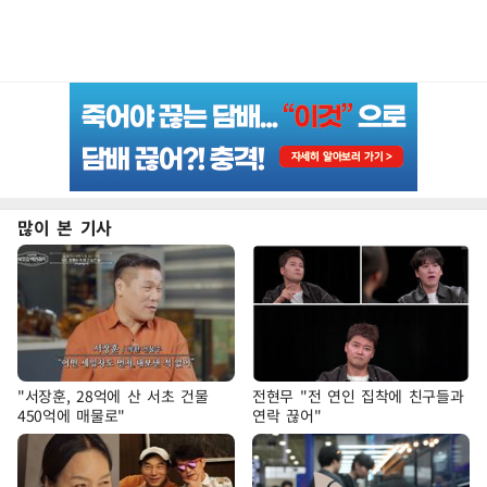
많이 본 기사
"서장훈, 28억에 산 서초 건물
전현무 "전 연인 집착에 친구들과
450억에 매물로"
연락 끊어"