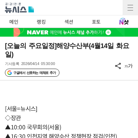
메인
랭킹
섹션
포토
[오늘의 주요일정]해양수산부(4월14일 화요
일)
기사등록
2026/04/14 05:30:00
가
가
구글에서 선호하는 매체로 추가
[서울=뉴시스]
◇장관
▲10:00 국무회의(서울)
▲16:30 인천지역 해양수산 정책현장 점검(인천)