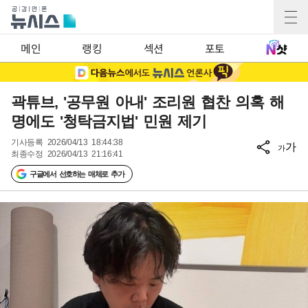
메인
랭킹
섹션
포토
곽튜브, '공무원 아내' 조리원 협찬 의혹 해
명에도 '청탁금지법' 민원 제기
기사등록
2026/04/13 18:44:38
가
가
최종수정
2026/04/13 21:16:41
구글에서 선호하는 매체로 추가