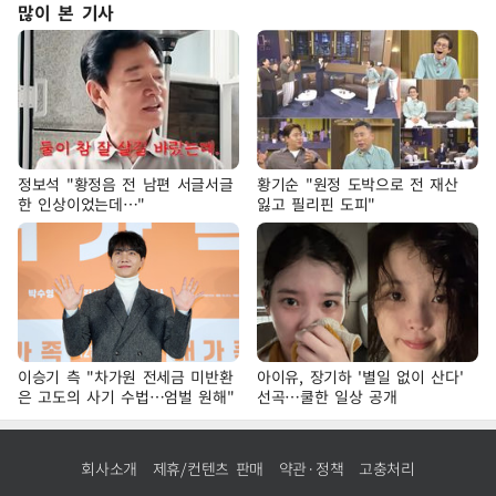
많이 본 기사
정보석 "황정음 전 남편 서글서글
황기순 "원정 도박으로 전 재산
한 인상이었는데…"
잃고 필리핀 도피"
이승기 측 "차가원 전세금 미반환
아이유, 장기하 '별일 없이 산다'
은 고도의 사기 수법…엄벌 원해"
선곡…쿨한 일상 공개
회사소개
제휴/컨텐츠 판매
약관·정책
고충처리