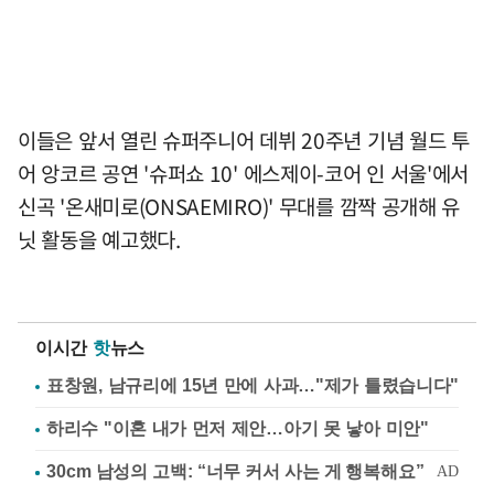
이들은 앞서 열린 슈퍼주니어 데뷔 20주년 기념 월드 투
어 앙코르 공연 '슈퍼쇼 10' 에스제이-코어 인 서울'에서
신곡 '온새미로(ONSAEMIRO)' 무대를 깜짝 공개해 유
닛 활동을 예고했다.
이시간
핫
뉴스
표창원, 남규리에 15년 만에 사과…"제가 틀렸습니다"
하리수 "이혼 내가 먼저 제안…아기 못 낳아 미안"