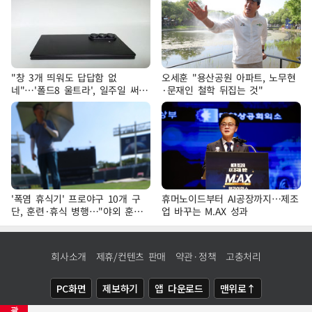
"창 3개 띄워도 답답함 없
오세훈 "용산공원 아파트, 노무현
네"…'폴드8 울트라', 일주일 써보
·문재인 철학 뒤집는 것"
니
'폭염 휴식기' 프로야구 10개 구
휴머노이드부터 AI공장까지…제조
단, 훈련·휴식 병행…"야외 훈련
업 바꾸는 M.AX 성과
해도 안전 최우선"
회사소개
제휴/컨텐츠 판매
약관·정책
고충처리
PC화면
제보하기
앱 다운로드
맨위로↑
광