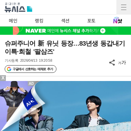
메인
랭킹
섹션
포토
슈퍼주니어 新 유닛 등장…83년생 동갑내기
이특·희철 '팔삼즈'
기사등록
2026/04/13 19:20:58
가
가
구글에서 선호하는 매체로 추가
X