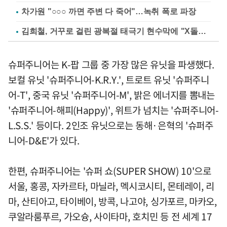
차가원 "○○○ 까면 주변 다 죽어"…녹취 폭로 파장
김희철, 거꾸로 걸린 광복절 태극기 현수막에 "X돌았네"
슈퍼주니어는 K-팝 그룹 중 가장 많은 유닛을 파생했다.
보컬 유닛 '슈퍼주니어-K.R.Y.', 트로트 유닛 '슈퍼주니
어-T', 중국 유닛 '슈퍼주니어-M', 밝은 에너지를 뽐내는
'슈퍼주니어-해피(Happy)', 위트가 넘치는 '슈퍼주니어-
L.S.S.' 등이다. 2인조 유닛으로는 동해·은혁의 '슈퍼주
니어-D&E'가 있다.
한편, 슈퍼주니어는 '슈퍼 쇼(SUPER SHOW) 10'으로
서울, 홍콩, 자카르타, 마닐라, 멕시코시티, 몬테레이, 리
마, 산티아고, 타이베이, 방콕, 나고야, 싱가포르, 마카오,
쿠알라룸푸르, 가오슝, 사이타마, 호치민 등 전 세계 17