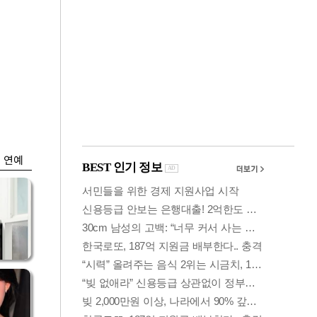
금융
 가
코스피, 5%대 급락
령
에 6300선 붕괴…또
매도사이드카
연예