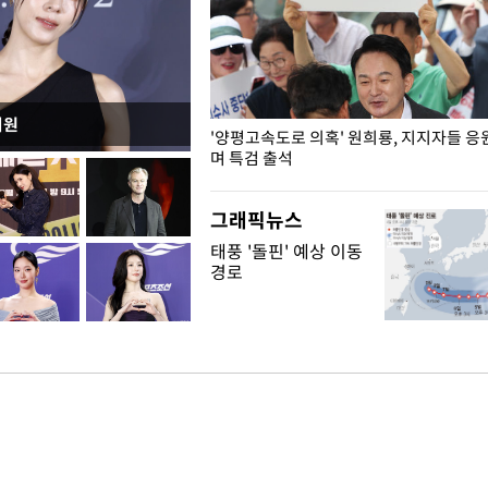
지원
"수사·기소 분리 관련 대비책 최
'양평고속도로 의혹' 원희룡, 지지자들 응
"
며 특검 출석
그래픽뉴스
태풍 '돌핀' 예상 이동
경로