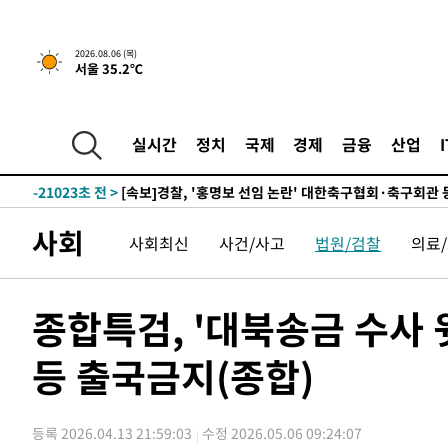
4시간 전 >
[속보] "이란-오만, 호르무즈 해협 통행 항로 합의" 이란 외
2026.08.06 (목)
-26191초 전 >
내일까지 39도 '펄펄'…기상청 "태풍 지나며 폭염 잠시 
서울 35.2℃
-25828초 전 >
트럼프, 한국계 진보 주지사 후보 맹공…"공산주의가 최대
-25806초 전 >
"美간섭에 합의 지연"…트럼프, '이란 호르무즈 통제권'
-22326초 전 >
[속보]산업장관 "李정부, 원전 반대 안해…안정 전력 위
실시간
정치
국제
경제
금융
산업
-21023초 전 >
[속보]경찰, '홍명보 선임 논란' 대한축구협회·축구회관 
색
-20410초 전 >
[속보]산업장관 "美무역법 제301조 과잉생산 결과 발표 8
상
-20203초 전 >
[속보]코스피 매도사이드카 발동…4%대 급락
사회
사회최신
사건/사고
법원/검찰
의료
-19475초 전 >
[속보]전남광주 초대 시민추천 부시장에 백승주·윤난실
-17036초 전 >
서울 열대야 15일째 지속…비공식 '초열대야' 30도 넘어
-15603초 전 >
[속보]코스닥, 2.15포인트(0.27%) 내린 797.44 출발
종합특검, '대북송금 수사
-15586초 전 >
[속보]코스피, 119.51포인트(1.81%) 내린 6478.75 개
등 출국금지(종합)
-12033초 전 >
6월 경상수지 497.3억 달러…두 달 연속 사상 최대
-11984초 전 >
서울 낮 39도 '폭염중대경보'…40도 관측 가능성도
-9346초 전 >
미 워싱턴주 스포캔 시의 통제불능 3개 산불, 방화선 일부 
등록 2026.04.13 21:59:03
수정 2026.05.06 09:24:07