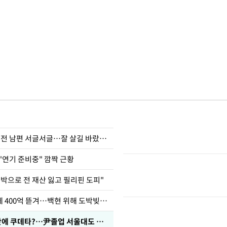
정보석 "황정음 전 남편 서글서글…잘 살길 바랐는데"
"연기 준비중" 깜짝 근황
도박으로 전 재산 잃고 필리핀 도피"
차가원 "MC몽에 400억 뜯겨…백현 위해 도박빚 갚아줘"
유승민 "육사 탓에 쿠데타?…尹졸업 서울대도 없애나"