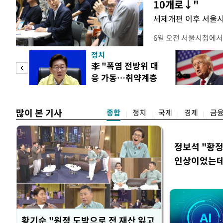
10개로↓"
세제개편 이후 서울시
6일 오전 서울시청에서
대토론회'에서는 정부
정치
이어졌다. 이날 토론회
 놀
李 "폭염 전방위 대
택자와 무주택 청년, 
응 가동…취약계층
리에이터 등 50여 명이
 첫
보호 강화"
개사로 일하고 있다는 
택
많이 본 기사
종합
정치
국제
경제
금
정보석 "황정
인상이었는데
황기순 "원정 도박으로 전 재산 잃고