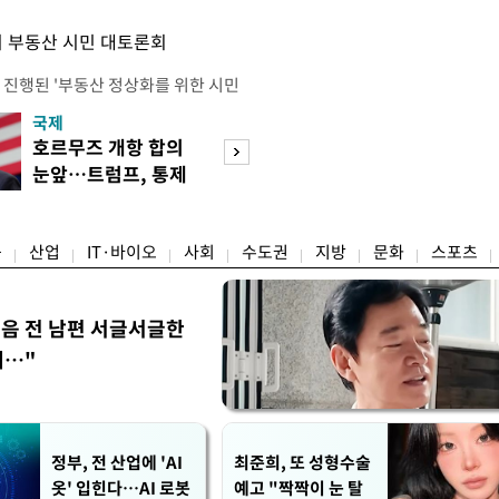
 부동산 시민 대토론회
 진행된 '부동산 정상화를 위한 시민
의 세제개편안에 대한 불만과 지적이
국제
경제
에는 보유 주택에 거주하지 않는 1주
호르무즈 개항 합의
서울 집 팔고 지방
민간임대사업자 등 시민과 전문가, 크
눈앞…트럼프, 통제
면 양도세↓…고
 참석했다. 잠실에서 21년째 공인중
권 수용할까
층 움직일까
박준씨는 "세제개편으로 인해 고가 주
융
산업
IT·바이오
사회
수도권
지방
문화
스포츠
음 전 남편 서글서글한
…"
정부, 전 산업에 'AI
최준희, 또 성형수술
옷' 입힌다…AI 로봇
예고 "짝짝이 눈 탈