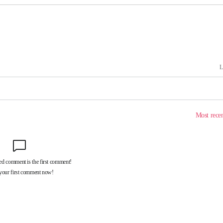
 마감 다
 취임 3
무부 대변인
꺾인다"
 위협"
 수용할까
해 불가피"
등 압수수
월 중 예
장