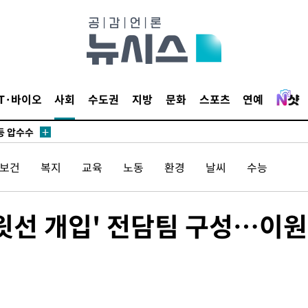
무부 대변인
꺾인다"
 위협"
 수용할까
해 불가피"
IT·바이오
사회
수도권
지방
문화
스포츠
연예
등 압수수
월 중 예
/보건
복지
교육
노동
환경
날씨
수능
 윗선 개입' 전담팀 구성…이
장
구축