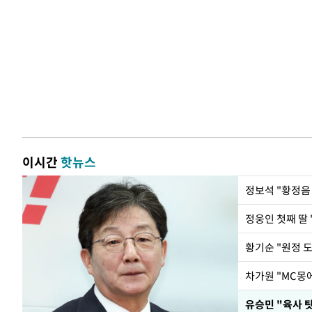
이시간
핫뉴스
정웅인 첫째 딸 
황기순 "원정 