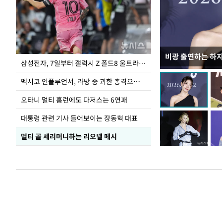
비광 출연하는 하
이재명 대통령, 
삼성전자, 7일부터 갤럭시 Z 폴드8 울트라·폴드8·플립8 출시
선 다해 강구해야
멕시코 인플루언서, 라방 중 괴한 총격으로 사망
오타니 멀티 홈런에도 다저스는 6연패
대통령 관련 기사 들어보이는 장동혁 대표
멀티 골 세리머니하는 리오넬 메시