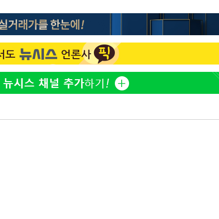
황기순 "원정 도박으로 전 
구축
1
산 잃고 필리핀 도피"
 마감 다
 취임 3
정보석 "황정음 전 남편 
2
무부 대변인
었는데…"
정부, 전 산업에 'AI 옷' 
3
1000대 보급 추진
최준희, 또 성형수술 예고 
4
바다, 워터밤 공개저격 "말
5
[속보]산업장관 "李정부,
6
정 전력 위해 불가피"
고속도로서 화물차 낙하물
7
동승자 사망