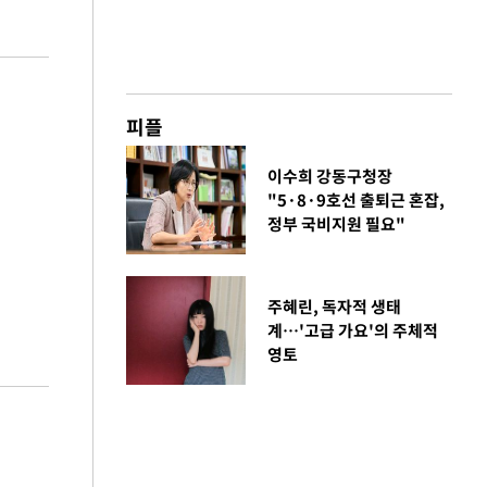
피플
이수희 강동구청장
"5·8·9호선 출퇴근 혼잡,
정부 국비지원 필요"
주혜린, 독자적 생태
계…'고급 가요'의 주체적
영토