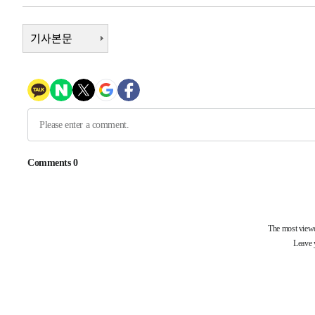
-1519초 전 >
[속보] 호르무즈 해협 이란-오만 협상 기대속 뉴욕증시 혼조
우 0.49%↑
2분 전 >
[속보] 이란 대통령 "지금 최고지도자와 소통하기가 매우 어려워"
기사본문
년 인터뷰
4시간 전 >
[속보] "이란-오만, 호르무즈 해협 통행 항로 합의" 이란 외
-26191초 전 >
내일까지 39도 '펄펄'…기상청 "태풍 지나며 폭염 잠시 
-25828초 전 >
트럼프, 한국계 진보 주지사 후보 맹공…"공산주의가 최대
-25806초 전 >
"美간섭에 합의 지연"…트럼프, '이란 호르무즈 통제권'
-22326초 전 >
[속보]산업장관 "李정부, 원전 반대 안해…안정 전력 위
-21023초 전 >
[속보]경찰, '홍명보 선임 논란' 대한축구협회·축구회관 
색
-20410초 전 >
[속보]산업장관 "美무역법 제301조 과잉생산 결과 발표 8
상
-20203초 전 >
[속보]코스피 매도사이드카 발동…4%대 급락
-19475초 전 >
[속보]전남광주 초대 시민추천 부시장에 백승주·윤난실
-17036초 전 >
서울 열대야 15일째 지속…비공식 '초열대야' 30도 넘어
-15603초 전 >
[속보]코스닥, 2.15포인트(0.27%) 내린 797.44 출발
-15586초 전 >
[속보]코스피, 119.51포인트(1.81%) 내린 6478.75 개
-12033초 전 >
6월 경상수지 497.3억 달러…두 달 연속 사상 최대
-11984초 전 >
서울 낮 39도 '폭염중대경보'…40도 관측 가능성도