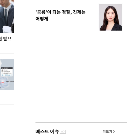
'공룡'이 되는 경찰, 견제는
어떻게
원 받으
정동영, 조현 '이상주의' 발언에 "이상이 있어야
장동혁 "李 대
현실 바꿔"
하다"