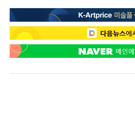
-9346초 전 >
미 워싱턴주 스포캔 시의 통제불능 3개 산불, 방화선 일부 
-1519초 전 >
[속보] 호르무즈 해협 이란-오만 협상 기대속 뉴욕증시 혼조
우 0.49%↑
2분 전 >
[속보] 이란 대통령 "지금 최고지도자와 소통하기가 매우 어려워"
년 인터뷰
4시간 전 >
[속보] "이란-오만, 호르무즈 해협 통행 항로 합의" 이란 외