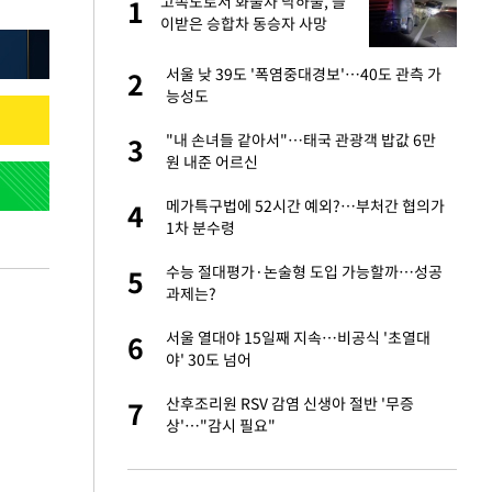
재
고속도로서 화물차 낙하물, 들
1
1
이받은 승합차 동승자 사망
서글서글한 인상이
서울 낮 39도 '폭염중대경보'…40도 관측 가
2
2
능성도
입힌다…AI 로봇 연
"내 손녀들 같아서"…태국 관광객 밥값 6만
3
3
원 내준 어르신
"짝짝이 눈 탈출"
메가특구법에 52시간 예외?…부처간 협의가
4
4
1차 분수령
이 안 된다"
수능 절대평가·논술형 도입 가능할까…성공
5
5
과제는?
 원전 반대 안해…안
서울 열대야 15일째 지속…비공식 '초열대
6
6
야' 30도 넘어
, 들이받은 승합차
산후조리원 RSV 감염 신생아 절반 '무증
7
7
상'…"감시 필요"