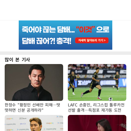
많이 본 기사
한정수 "황정민 선배만 피해…떳
LAFC 손흥민, 리그스컵 톨루카전
떳하면 신분 공개하라"
선발 출격…득점포 재가동 도전