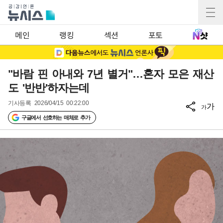
메인
랭킹
섹션
포토
"바람 핀 아내와 7년 별거"…혼자 모은 재산
도 '반반'하자는데
기사등록
2026/04/15 00:22:00
가
가
구글에서 선호하는 매체로 추가