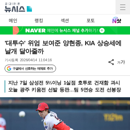
메인
랭킹
섹션
포토
'대투수' 위엄 보여준 양현종, KIA 상승세에
날개 달아줄까
기사등록
2026/04/14 11:04:16
가
가
구글에서 선호하는 매체로 추가
지난 7일 삼성전 5⅔이닝 1실점 호투로 건재함 과시
오늘 광주 키움전 선발 등판…팀 5연승 도전 선봉장