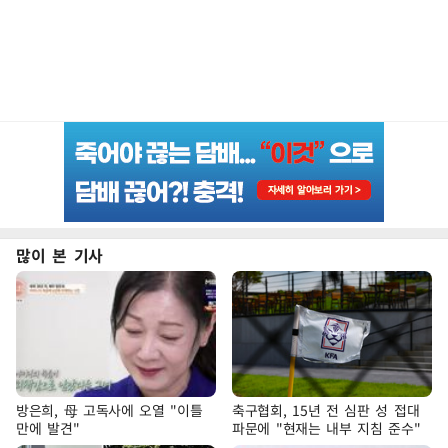
많이 본 기사
방은희, 母 고독사에 오열 "이틀
축구협회, 15년 전 심판 성 접대
만에 발견"
파문에 "현재는 내부 지침 준수"