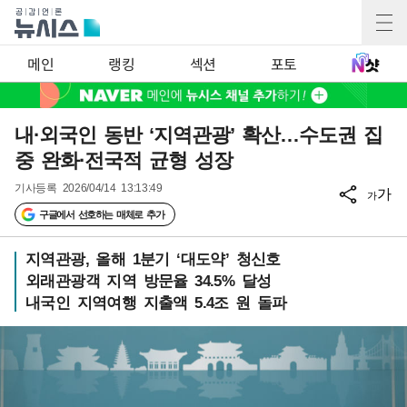
메인
랭킹
섹션
포토
내·외국인 동반 ‘지역관광’ 확산…수도권 집
중 완화·전국적 균형 성장
기사등록
2026/04/14 13:13:49
가
가
구글에서 선호하는 매체로 추가
지역관광, 올해 1분기 ‘대도약’ 청신호
외래관광객 지역 방문율 34.5% 달성
내국인 지역여행 지출액 5.4조 원 돌파