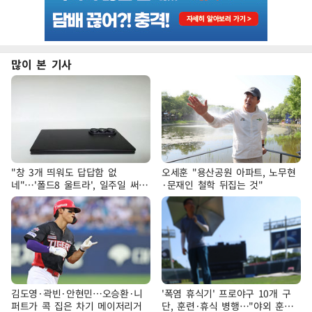
많이 본 기사
"창 3개 띄워도 답답함 없
오세훈 "용산공원 아파트, 노무현
네"…'폴드8 울트라', 일주일 써보
·문재인 철학 뒤집는 것"
니
김도영·곽빈·안현민…오승환·니
'폭염 휴식기' 프로야구 10개 구
퍼트가 콕 집은 차기 메이저리거
단, 훈련·휴식 병행…"야외 훈련