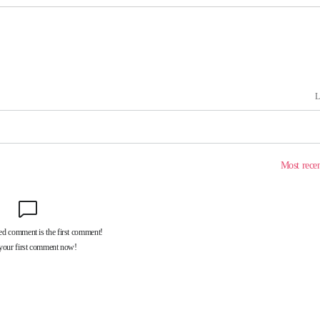
기소
수…이병태
지(종합)
0.3만개
 4.1%로
말고 과감히
쪽 아웃바운
하향
재난지역 선
희망지 못
제 대응"