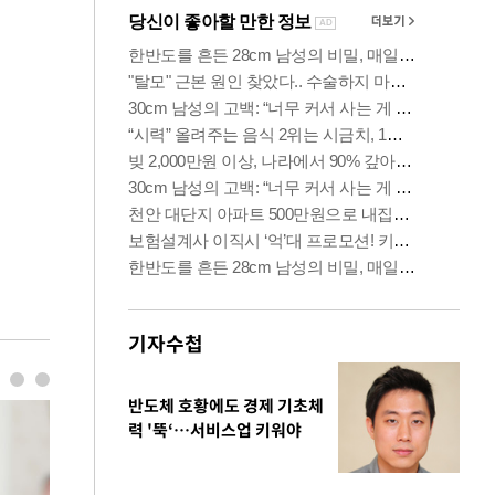
기자수첩
반도체 호황에도 경제 기초체
력 '뚝‘…서비스업 키워야