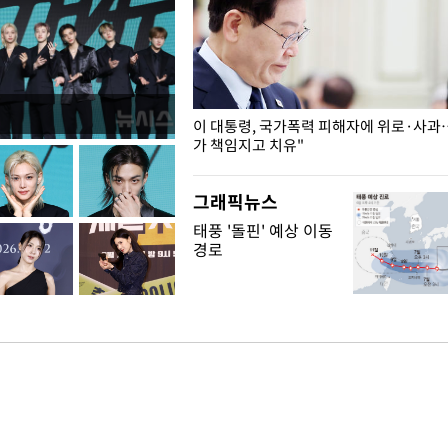
개구리밥
이 대통령, 국가폭력 피해자에 위로·사과
가 책임지고 치유"
그래픽뉴스
태풍 '돌핀' 예상 이동
경로