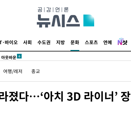
수…이병태
지(종합)
0.3만개
 4.1%로
IT·바이오
사회
수도권
지방
문화
스포츠
연예
말고 과감히
쪽 아웃바운
하향
여행/레저
종교
재난지역 선
희망지 못
빨라졌다…‘아치 3D 라이너’ 
제 대응"
쳐