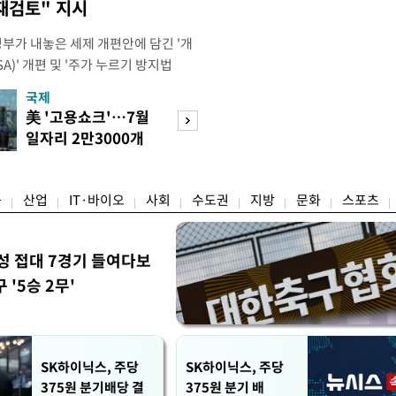
재검토" 지시
정부가 내놓은 세제 개편안에 담긴 '개
)' 개편 및 '주가 누르기 방지법
것을 지시했다. 이 대통령은 이날 참모
국제
경제
서 ISA 개편 방안 및 주가 누르기 방
美 '고용쇼크'…7월
수도권 고용 급랭
들의 반발 등에 대한 내용을 보고 받
일자리 2만3000개
전국 취업자 10명
대통령은 ISA 개편안과
감소
1명뿐
융
산업
IT·바이오
사회
수도권
지방
문화
스포츠
성 접대 7경기 들여다보
'5승 2무'
SK하이닉스, 주당
SK하이닉스, 주당
375원 분기배당 결
375원 분기 배