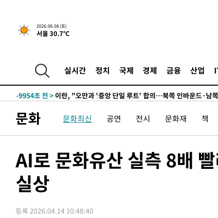
3시간 전 >
[속보]규제합리화위원회 부위원장에 김태유 서울대 공대 교
2026.08.08 (토)
서울 30.7℃
후임
-18419초 전 >
이강인, 폭염 속 AT마드리드 첫 훈련…80명 식사 대접까
-15558초 전 >
미 사업체 일자리, 7월에 2.3만개 순감하고 그 전 2개월 1
하향수정 (2보)
-15006초 전 >
[속보] 미 사업체, 일자리 7월에 2.3만 개 줄어…실업률은
실시간
정치
국제
경제
금융
산업
↓
-10869초 전 >
[속보]이 대통령 "부동산 공급 기존 사고방식 매달리지 
실천"
-9954초 전 >
이란, "오만과 '중앙 단일 루트' 합의…북쪽 인바운드·남
드는 임시"
-1522초 전 >
"낮 기온 소폭 하락"…수도권 폭염중대경보, 폭염경보로 
문화
문화최신
공연
전시
문화재
책
-1486초 전 >
[속보]이 대통령, '호우피해' 안동·의성 관할 4개 면 특별
포
-1449초 전 >
[단독]중수청 지원 검사들, 정원 초과 시 낮은 계급 임용…
갈 수도
9분 전 >
낮 최고 37도 찜통더위…곳곳 소나기·강원 많은 비[내일날씨]
AI로 문화유산 실측 8배 
37분 전 >
SK하이닉스, 용인·청주 팹에 54조 투자…"AI 메모리 수요 선
실상
1시간 전 >
여자배구 이재영·이다영 자매, 아제르바이잔 투란VC 입단
1시간 전 >
외국인 심판 성 접대 7경기 들여다보니…한국 축구 '5승 2무'
1시간 전 >
[속보]코스닥, 2.86포인트(0.36%) 내린 798.81마감
등록 2026.04.14 10:48:40
1시간 전 >
[속보]코스피, 6200선 약보합…0.60% 내린 6258.77에 마