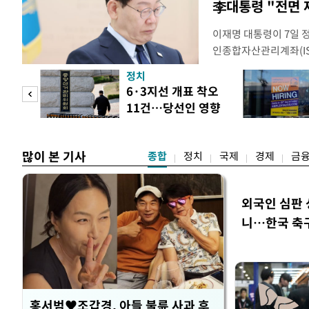
李대통령 "전면 
이재명 대통령이 7일 
인종합자산관리계좌(ISA
안'을 전면 재검토 할 
정치
들과의 상황 점검 회의에
 두
6·3지선 개표 착오
지법안을 둘러싼 투자자
11건…당선인 영향
았다. 이 자리에서 이 
 정도
없어
많이 본 기사
종합
정치
국제
경제
금
외국인 심판 
니…한국 축구 
홍서범♥조갑경, 아들 불륜 사과 후