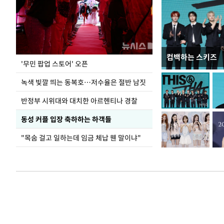
컴백하는 스키즈
지석천 뒤덮은 
'무민 팝업 스토어' 오픈
녹색 빛깔 띄는 동복호…저수율은 절반 남짓
반정부 시위대와 대치한 아르헨티나 경찰
동성 커플 입장 축하하는 하객들
"목숨 걸고 일하는데 임금 체납 웬 말이냐"