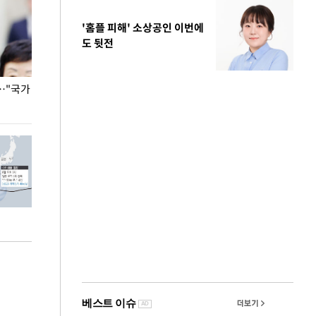
'홈플 피해' 소상공인 이번에
도 뒷전
…"국가
홈플러스, 67개 점포 가오픈… 13일 정식 개장
오세훈 서울시장,
환경 점검