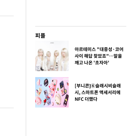
피플
아르테미스 "대중성·코어
사이 해답 찾았죠"…알을
깨고 나온 '초자아'
[부니콘]⑥슬래시비슬래
시, 스마트폰 액세서리에
NFC 더했다