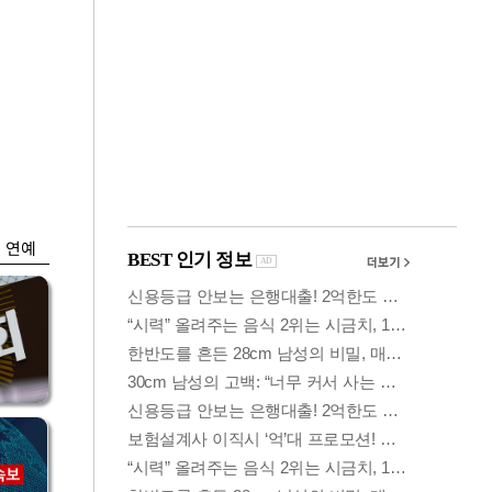
금융
…
두나무, 경찰청 '압수
 중
가상자산' 관리한다
연예