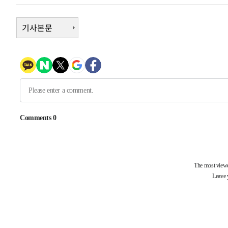
1시간 전 >
[속보]원·달러 환율, 7.7원 내린 1416.1원 마감
1시간 전 >
기사본문
[속보] 노원서 40.1도 관측…서울, 2018년 이후 첫 40도
2시간 전 >
[속보]종합특검, '계엄 수용공간 확보' 신용해 前교정본부장 
2시간 전 >
외신들도 주목한 韓축구 파문…"국민적 공분에 수사 재개"
2시간 전 >
11시간 압수수색에 성접대 파문까지…'쑥대밭' 된 축구협회
3시간 전 >
[속보]규제합리화위원회 부위원장에 김태유 서울대 공대 교
후임
-18419초 전 >
이강인, 폭염 속 AT마드리드 첫 훈련…80명 식사 대접까
-15558초 전 >
미 사업체 일자리, 7월에 2.3만개 순감하고 그 전 2개월 1
하향수정 (2보)
-15006초 전 >
[속보] 미 사업체, 일자리 7월에 2.3만 개 줄어…실업률은
↓
-10869초 전 >
[속보]이 대통령 "부동산 공급 기존 사고방식 매달리지 
실천"
-9954초 전 >
이란, "오만과 '중앙 단일 루트' 합의…북쪽 인바운드·남
드는 임시"
-1522초 전 >
"낮 기온 소폭 하락"…수도권 폭염중대경보, 폭염경보로 
-1486초 전 >
[속보]이 대통령, '호우피해' 안동·의성 관할 4개 면 특별
포
-1449초 전 >
[단독]중수청 지원 검사들, 정원 초과 시 낮은 계급 임용…
갈 수도
9분 전 >
낮 최고 37도 찜통더위…곳곳 소나기·강원 많은 비[내일날씨]
37분 전 >
SK하이닉스, 용인·청주 팹에 54조 투자…"AI 메모리 수요 선