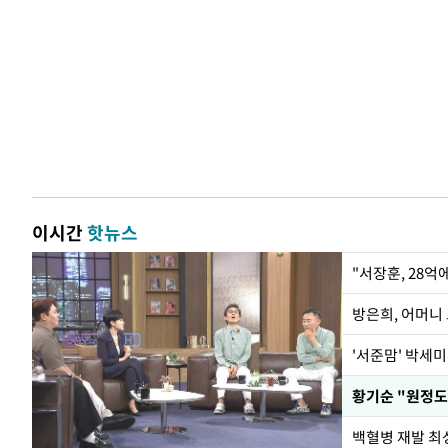
이시간
핫뉴스
"서장훈, 28억
방은희, 어머니 
'서준맘' 박세미
황기순 "원정도
백혈병 재발 최