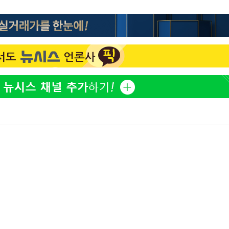
홍서범♥조갑경, 아들 불륜
1
과 후 근황…밝은 미소
외국인 심판 성 접대 7
2
국 축구 '5승 2무'
쳐
SK하이닉스, 주당 375원
3
분기 중 추가 주주환원 발
[속보]SK하이닉스, 주당 3
4
기소
당…"3분기 중 주주환원 
與 황희 "버스 하우스 제
5
점도 있을 것"
수…이병태
최성원, 백혈병 두 번 투병
6
닌가 싶었다"
황정민 20년 팬 "내게도
7
틀리다 확신"