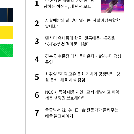
 사
'나 혼자만 레벨업' 차준환 "성
1
1
장하는 성진우, 제 인생 모토
와 부합"
경기 들여다보니…한
자살예방의 날 맞아 열리는 '자살예방종합학
2
2
술대회'
 분기배당 결정…3
맨시티 유니폼에 한글·전통매듭…공진원
3
3
표
‘K-Text’ 첫 결과물 나왔다
75원 분기 배
경복궁 수문장 다시 돌아온다…8일부터 정상
4
4
방안 확정"
운영
안…이동 용이한 장
최휘영 "지역 고유 문화 가치가 경쟁력"…강
5
5
원 문화·체육 시설 점검
…"배우가 내 길 아
NCCK, 폭염 대응 제안 "교회 개방하고 취약
6
6
계층 생명권 보호해야"
 밥 사줘…상대 주장
국중박서 韓·美·日·泰 전문가가 들려주는
7
7
태국 불교이야기