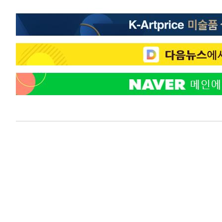
1시간 전 >
여자배구 이재영·이다영 자매, 아제르바이잔 투란VC 입단
1시간 전 >
외국인 심판 성 접대 7경기 들여다보니…한국 축구 '5승 2무'
1시간 전 >
[속보]코스닥, 2.86포인트(0.36%) 내린 798.81마감
1시간 전 >
[속보]코스피, 6200선 약보합…0.60% 내린 6258.77에 마
1시간 전 >
[속보]원·달러 환율, 7.7원 내린 1416.1원 마감
1시간 전 >
[속보] 노원서 40.1도 관측…서울, 2018년 이후 첫 40도
2시간 전 >
[속보]종합특검, '계엄 수용공간 확보' 신용해 前교정본부장 
2시간 전 >
외신들도 주목한 韓축구 파문…"국민적 공분에 수사 재개"
2시간 전 >
11시간 압수수색에 성접대 파문까지…'쑥대밭' 된 축구협회
3시간 전 >
[속보]규제합리화위원회 부위원장에 김태유 서울대 공대 교
후임