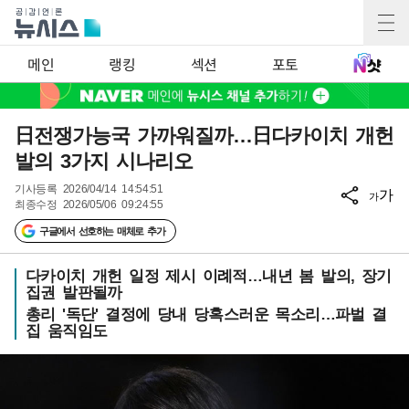
메인
랭킹
섹션
포토
日전쟁가능국 가까워질까…日다카이치 개헌
발의 3가지 시나리오
기사등록
2026/04/14 14:54:51
가
가
최종수정
2026/05/06 09:24:55
구글에서 선호하는 매체로 추가
다카이치 개헌 일정 제시 이례적…내년 봄 발의, 장기
집권 발판될까
총리 '독단' 결정에 당내 당혹스러운 목소리…파벌 결
집 움직임도