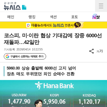
메인
랭킹
섹션
포토
코스피, 미·이란 협상 기대감에 장중 6000선
재돌파…42일만
기사등록
2026/04/14 10:22:55
가
가
구글에서 선호하는 매체로 추가
5960.00 상승 출발해 6000선 고지 넘어
장초 매도 우위였던 외인 순매수 전환