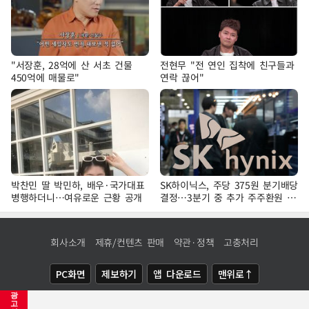
"서장훈, 28억에 산 서초 건물
전현무 "전 연인 집착에 친구들과
450억에 매물로"
연락 끊어"
박찬민 딸 박민하, 배우·국가대표
SK하이닉스, 주당 375원 분기배당
병행하더니…여유로운 근황 공개
결정…3분기 중 추가 주주환원 발
표
회사소개
제휴/컨텐츠 판매
약관·정책
고충처리
PC화면
제보하기
앱 다운로드
맨위로↑
광
COPYRIGHTⓒ
NEWSIS
ALL RIGHTS RESERVED.
고