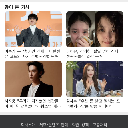
많이 본 기사
이승기 측 "차가원 전세금 미반환
아이유, 장기하 '별일 없이 산다'
은 고도의 사기 수법…엄벌 원해"
선곡…쿨한 일상 공개
허지웅 "우리가 지지했던 인간들
김혜수 "우린 돈 받고 일하는 프
이 이 꼴 만들었다"…형소법 개정
리랜서…받는 만큼 해내야"
에 격한 반응
회사소개
제휴/컨텐츠 판매
약관·정책
고충처리