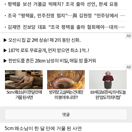
평택을 보선 거물급 빅매치? 조국 출마 선언, 판세 요동
조국 "평택을, 민주진영 험지"…與 김현정 "민주당에서 험지는 아냐"
김재연 진보당 대표 "조국 평택을 출마 철회해야…대의·명분 없어"
댓글