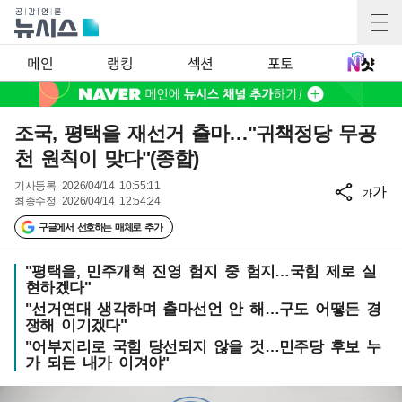
메인
랭킹
섹션
포토
조국, 평택을 재선거 출마…"귀책정당 무공
천 원칙이 맞다"(종합)
기사등록
2026/04/14 10:55:11
가
가
최종수정
2026/04/14 12:54:24
구글에서 선호하는 매체로 추가
"평택을, 민주개혁 진영 험지 중 험지…국힘 제로 실
현하겠다"
"선거연대 생각하며 출마선언 안 해…구도 어떻든 경
쟁해 이기겠다"
"어부지리로 국힘 당선되지 않을 것…민주당 후보 누
가 되든 내가 이겨야"