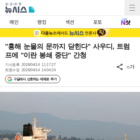
메인
랭킹
섹션
포토
"홍해 눈물의 문까지 닫힌다" 사우디, 트럼
프에 "이란 봉쇄 중단" 간청
기사등록
2026/04/14 11:17:27
가
가
최종수정
2026/04/14 14:04:24
구글에서 선호하는 매체로 추가