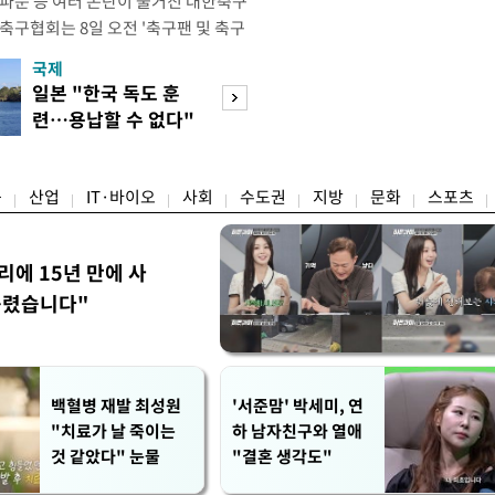
 파문 등 여러 논란이 불거진 대한축구
축구협회는 8일 오전 '축구팬 및 축구
 글'이라는 제목의 입장문을 발표했
국제
경제
26 국제축구연맹(FIFA) 북중미 월드
일본 "한국 독도 훈
공정위, 국고채 
관련해 국회 문화체육관광위원회 청문
련…용납할 수 없다"
심의…8조 과징금
이어, 홍명보 전 감독 선
항의
림길
융
산업
IT·바이오
사회
수도권
지방
문화
스포츠
리에 15년 만에 사
틀렸습니다"
백혈병 재발 최성원
'서준맘' 박세미, 연
"치료가 날 죽이는
하 남자친구와 열애
것 같았다" 눈물
"결혼 생각도"