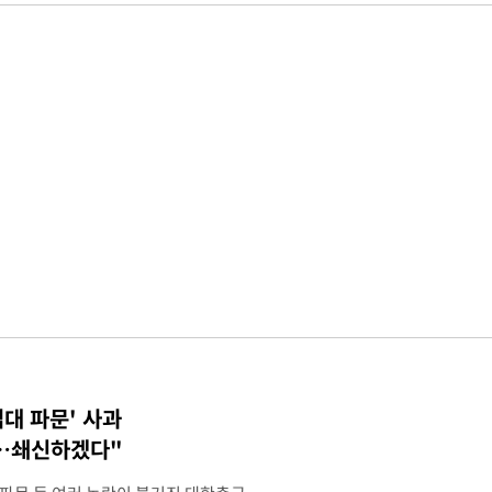
접대 파문' 사과
송…쇄신하겠다"