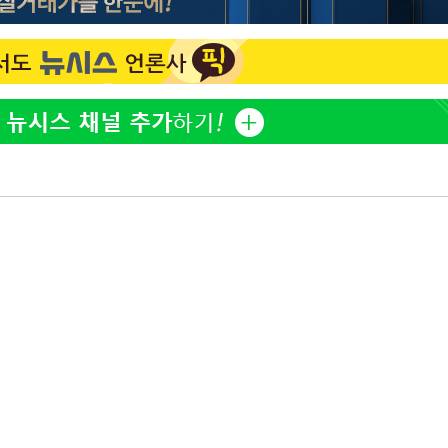
하리수 "미키정 보내주고 
1
어 이혼…애 못 낳아 미안
다"
표창원, 남규리에 15년 
2
렸습니다"
백혈병 재발 최성원 "치료
3
았다" 눈물
'서준맘' 박세미, 연하 남
4
생각도"
英유명 여배우, 큰 교통사
5
살았다
"창 3개 띄워도 답답함 없
6
라', 일주일 써보니
황기순 "원정도박 후 필리
7
류…1년간 은둔"