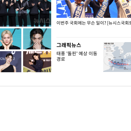
폭력 피해자에 위로·사과…"국가
이번주 국회에는 무슨 일이? [뉴시스국회토
"
그래픽뉴스
태풍 '돌핀' 예상 이동
경로