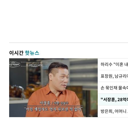
이시간
핫뉴스
하리수 "이혼 
손 묶인채 물속에
"서장훈, 28억
방은희, 어머니 