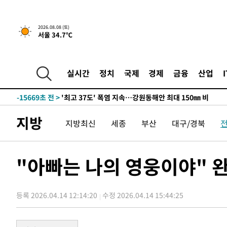
-8795초 전 >
[속보]뉴욕증시 상승 마감…S&P 0.6% 나스닥 1.3%↑
2026.08.08 (토)
서울 34.7℃
-31513초 전 >
극한폭염 한풀 꺾이지만…'낮 최고 35도' 무더위, 열대야
주 날씨]
-28531초 전 >
축구협회 "압수수색·성접대 논란 사과…쇄신의 기회로 
-27048초 전 >
[속보]'압수수색·성접대 논란' 축구협회 "실망과 걱정 
실시간
정치
국제
경제
금융
산업
송"
-15669초 전 >
'최고 37도' 폭염 지속…강원동해안 최대 150㎜ 비
-8795초 전 >
[속보]뉴욕증시 상승 마감…S&P 0.6% 나스닥 1.3%↑
-31513초 전 >
극한폭염 한풀 꺾이지만…'낮 최고 35도' 무더위, 열대야
지방
지방최신
세종
부산
대구/경북
주 날씨]
-28531초 전 >
축구협회 "압수수색·성접대 논란 사과…쇄신의 기회로 
-27048초 전 >
[속보]'압수수색·성접대 논란' 축구협회 "실망과 걱정 
송"
-15669초 전 >
'최고 37도' 폭염 지속…강원동해안 최대 150㎜ 비
"아빠는 나의 영웅이야" 
-8795초 전 >
[속보]뉴욕증시 상승 마감…S&P 0.6% 나스닥 1.3%↑
등록 2026.04.14 12:14:20
수정 2026.04.14 15:44:25