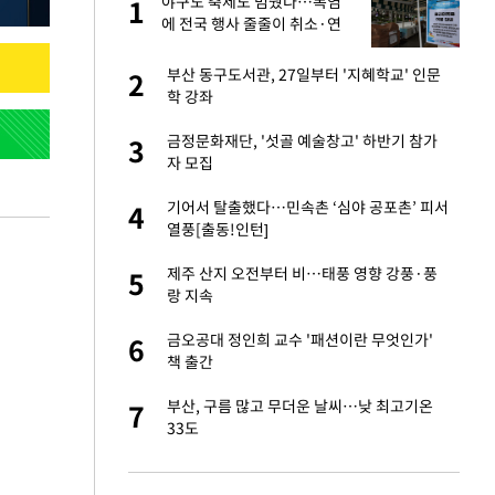
싶
야구도 축제도 멈췄다…폭염
1
1
했
에 전국 행사 줄줄이 취소·연
기
만에 사과…"제가 틀
부산 동구도서관, 27일부터 '지혜학교' 인문
2
2
학 강좌
가 날 죽이는 것 같
금정문화재단, '섯골 예술창고' 하반기 참가
3
3
자 모집
자친구와 열애 "결혼
기어서 탈출했다…민속촌 ‘심야 공포촌’ 피서
4
4
열풍[출동!인턴]
고서 기아차 덕에
제주 산지 오전부터 비…태풍 영향 강풍·풍
5
5
랑 지속
네"…'폴드8 울트
금오공대 정인희 교수 '패션이란 무엇인가'
6
6
책 출간
핀서 2년 불법체
부산, 구름 많고 무더운 날씨…낮 최고기온
7
7
33도