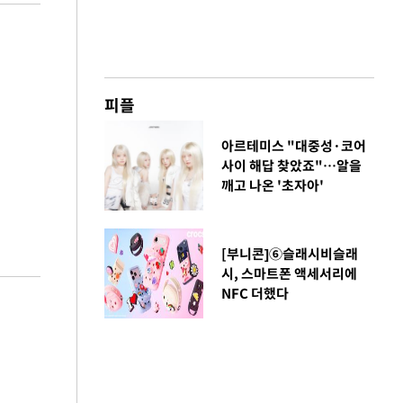
피플
아르테미스 "대중성·코어
사이 해답 찾았죠"…알을
깨고 나온 '초자아'
[부니콘]⑥슬래시비슬래
시, 스마트폰 액세서리에
NFC 더했다