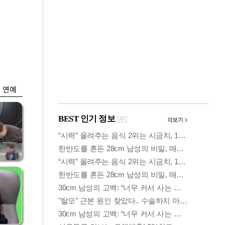
금융
담합
은행 예금 일주일새
 갈
6.5조↑…롤러코스
피 피난
연예