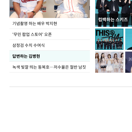
컴백하는 스키즈
이 대통령, 국가
기념촬영 하는 배우 박지현
가 책임지고 치유
'무민 팝업 스토어' 오픈
삼정검 수치 수여식
답변하는 김병현
녹색 빛깔 띄는 동복호…저수율은 절반 남짓