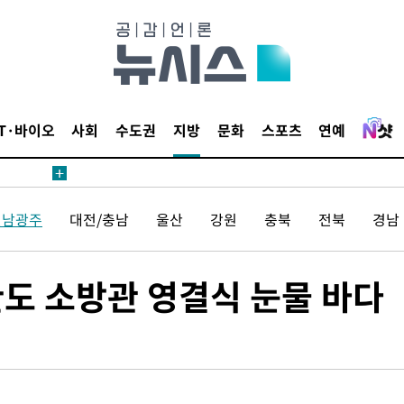
 계속[다음
삼겠다"
안겨드려 죄
IT·바이오
사회
수도권
지방
문화
스포츠
연예
 계속[다음
전남광주
대전/충남
울산
강원
충북
전북
경남
삼겠다"
안겨드려 죄
완도 소방관 영결식 눈물 바다