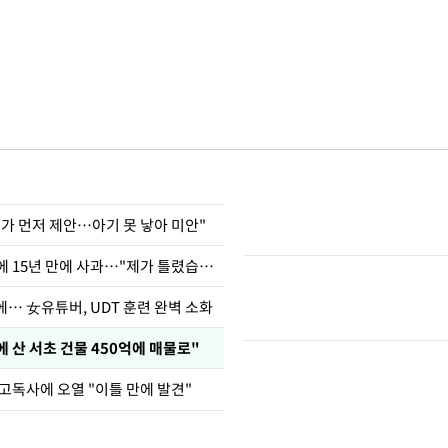
내가 먼저 제안…아기 못 낳아 미안"
표창원, 남규리에 15년 만에 사과…"제가 틀렸습니다"
… 女유튜버, UDT 훈련 완벽 소화
에 산 서초 건물 450억에 매물로"
고독사에 오열 "이틀 만에 발견"