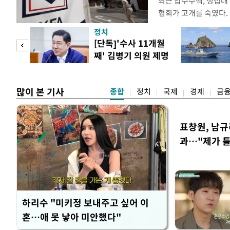
최근 압수수색, 성접대
협회가 고개를 숙였다. 
관계자 여러분께 드리는
정치
다. 축구협회는 최근 20
 사업
[단독]'수사 11개월
컵 조별리그 탈락과 
째' 김병기 의원 제명
회에서 질타를 받은 데 
청원글
많이 본 기사
종합
정치
국제
경제
금
표창원, 남규
과…"제가 
하리수 "미키정 보내주고 싶어 이
혼…애 못 낳아 미안했다"