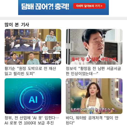
많이 본 기사
황기순 "원정 도박으로 전 재산
정보석 "황정음 전 남편 서글서글
잃고 필리핀 도피"
한 인상이었는데…"
정부, 전 산업에 'AI 옷' 입힌다…
바다, 워터밤 공개저격 "말이 안
AI 로봇 연 1000대 보급 추진
된다"