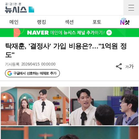
메인
랭킹
섹션
포토
탁재훈, '결정사' 가입 비용은?…"1억원 정
도"
기사등록
2026/04/15 00:00:00
가
가
구글에서 선호하는 매체로 추가