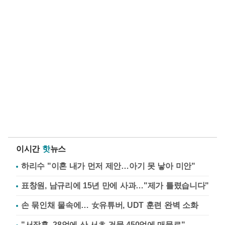
이시간
핫
뉴스
하리수 "이혼 내가 먼저 제안…아기 못 낳아 미안"
표창원, 남규리에 15년 만에 사과…"제가 틀렸습니다"
손 묶인채 물속에… 女유튜버, UDT 훈련 완벽 소화
"서장훈, 28억에 산 서초 건물 450억에 매물로"