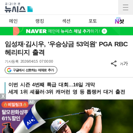
메인
랭킹
섹션
포토
임성재·김시우, '우승상금 53억원' PGA RBC
헤리티지 출격
기사등록
2026/04/15 07:00:00
가
가
구글에서 선호하는 매체로 추가
이번 시즌 4번째 특급 대회…16일 개막
세계 1위 셰플러·3위 캐머런 영 등 톱랭커 대거 출전
X