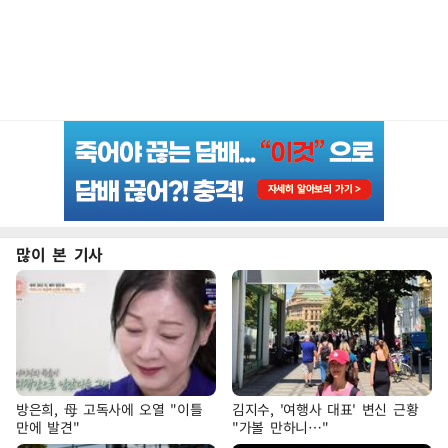
많이 본 기사
방은희, 母 고독사에 오열 "이틀
김지수, '여행사 대표' 변신 근황
만에 발견"
"가볼 만하니…"