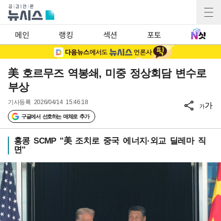
메인
랭킹
섹션
포토
美 호르무즈 역봉쇄, 미중 정상회담 변수로
부상
기사등록
2026/04/14 15:46:18
가
가
구글에서 선호하는 매체로 추가
홍콩 SCMP "美 조치로 중국 에너지·외교 딜레마 직
면"