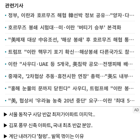
관련기사
정부, 이란과 호르무즈 해협 韓선박 정보 공유…"양자·다자 협의 상충 아냐"(종합2보)
호르무즈 봉쇄 시험대…미·이란 '버티기 승부' 본격화
"美제재 대상 中유조선, '해상 봉쇄' 후 호르무즈 해협 통과"
트럼프 "이란 핵무기 포기 확신…해상봉쇄 다른국가도 참여"(종합)
이란 "사우디·UAE 등 5개국, 美침략 공모…전쟁피해 배상해야"
중재국, '2차협상 추동·휴전시한 연장' 총력…"美도 내부 검토중"
"홍해 눈물의 문까지 닫힌다" 사우디, 트럼프에 "이란 봉쇄 중단" 간청
"美, 협상서 '우라늄 농축 20년 중단' 요구…이란 '최대 5년'"(종합)